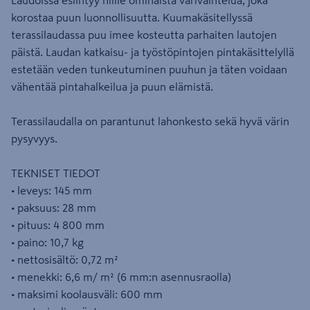
Laudoissa esiintyy niille ominaista värivaihtelua, joka
korostaa puun luonnollisuutta. Kuumakäsitellyssä
terassilaudassa puu imee kosteutta parhaiten lautojen
päistä. Laudan katkaisu- ja työstöpintojen pintakäsittelyllä
estetään veden tunkeutuminen puuhun ja täten voidaan
vähentää pintahalkeilua ja puun elämistä.
Terassilaudalla on parantunut lahonkesto sekä hyvä värin
pysyvyys.
TEKNISET TIEDOT
• leveys: 145 mm
• paksuus: 28 mm
• pituus: 4 800 mm
• paino: 10,7 kg
• nettosisältö: 0,72 m²
• menekki: 6,6 m/ m² (6 mm:n asennusraolla)
• maksimi koolausväli: 600 mm