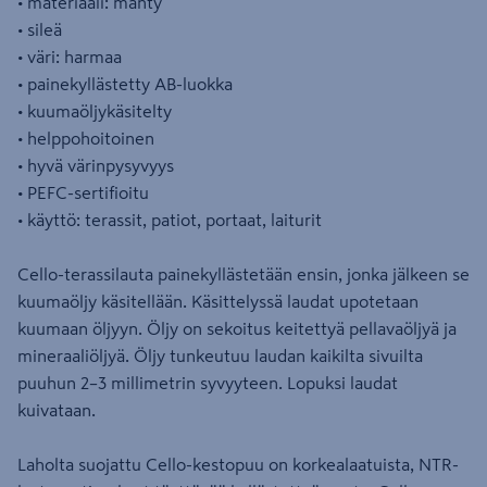
• materiaali: mänty
• sileä
• väri: harmaa
• painekyllästetty AB-luokka
• kuumaöljykäsitelty
• helppohoitoinen
• hyvä värinpysyvyys
• PEFC-sertifioitu
• käyttö: terassit, patiot, portaat, laiturit
Cello-terassilauta painekyllästetään ensin, jonka jälkeen se
kuumaöljy käsitellään. Käsittelyssä laudat upotetaan
kuumaan öljyyn. Öljy on sekoitus keitettyä pellavaöljyä ja
mineraaliöljyä. Öljy tunkeutuu laudan kaikilta sivuilta
puuhun 2–3 millimetrin syvyyteen. Lopuksi laudat
kuivataan.
Laholta suojattu Cello-kestopuu on korkealaatuista, NTR-