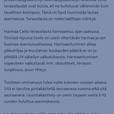
terassilaudat ovat kuivia, eli ne kutistuvat vähemmän kuin
tavallinen kestopuu. Tämä on hyvä huomioida lautaa
asentaessa. Terassilauta on materiaaliltaan mäntyä.
Harmaa Cello-terassilauta harmaantuu ajan saatossa.
Tiiviissä nipussa tuote on usein vihertävän harmaa ja sen
huomaa asennusvaiheessa. Harmaantuminen alkaa
pikkuhiljaa ja muutaman kuukauden päästä se on jo
pitkällä UV-säteilyn vaikutuksesta. Harmaantumisen
nopeuteen vaikuttavat mm. olosuhteet, terassin
suojaisuus, puun tiheys.
Tuotteen ominaisuus tulee esille tulevien vuosien aikana.
Sitä ei tarvitse pintakäsitellä seuraavana vuonna eikä sitä
seuraavana. Uusintakäsittely on usein tarpeen vasta 5-10
vuoden kuluttua asennuksesta.