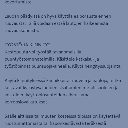
kovertumista.
Laudan päädyissä on hyvä käyttää esiporausta ennen
ruuvausta. Tällä voidaan estää lautojen halkeamista
ruuvauskohdista.
TYÖSTÖ JA KIINNITYS
Kestopuuta voi työstää tavanomaisilla
puuntyöstömenetelmillä. Käsittele katkaisu- ja
työstöpinnat puunsuoja-aineella. Käytä hengityssuojainta.
Käytä kiinnityksessä kiinnikkeitä, ruuveja ja nauloja, mitkä
kestävät kyllästysaineiden sisältämien metallisuolojen ja
kosteiden käyttöolosuhteiden aiheuttamat
korroosiovaikutukset.
Säälle alttiissa tai muuten kosteissa tiloissa on käytettävä
ruostumattomasta tai haponkestävästä teräksestä