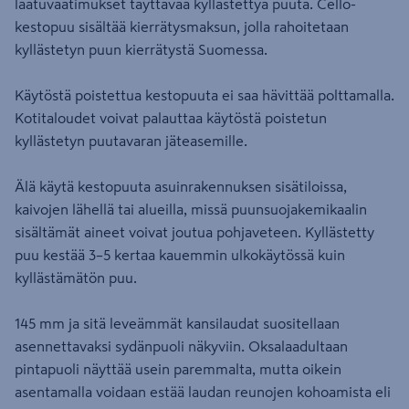
laatuvaatimukset täyttävää kyllästettyä puuta. Cello-
kestopuu sisältää kierrätysmaksun, jolla rahoitetaan
kyllästetyn puun kierrätystä Suomessa.
Käytöstä poistettua kestopuuta ei saa hävittää polttamalla.
Kotitaloudet voivat palauttaa käytöstä poistetun
kyllästetyn puutavaran jäteasemille.
Älä käytä kestopuuta asuinrakennuksen sisätiloissa,
kaivojen lähellä tai alueilla, missä puunsuojakemikaalin
sisältämät aineet voivat joutua pohjaveteen. Kyllästetty
puu kestää 3–5 kertaa kauemmin ulkokäytössä kuin
kyllästämätön puu.
145 mm ja sitä leveämmät kansilaudat suositellaan
asennettavaksi sydänpuoli näkyviin. Oksalaadultaan
pintapuoli näyttää usein paremmalta, mutta oikein
asentamalla voidaan estää laudan reunojen kohoamista eli