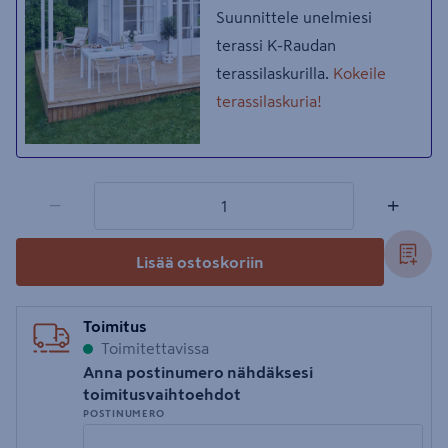
Suunnittele unelmiesi
terassi K-Raudan
terassilaskurilla.
Kokeile
terassilaskuria!
1 tuotetta
Määrä
−
+
Lisää ostoskoriin
Toimitus
Toimitettavissa
Anna postinumero nähdäksesi
toimitusvaihtoehdot
POSTINUMERO