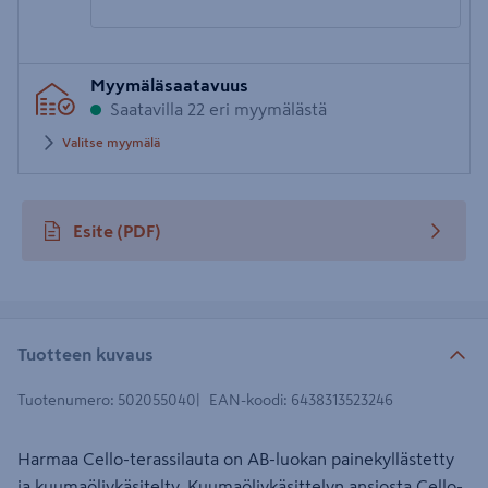
Syötä
Myymäläsaatavuus
postinumero
Saatavilla 22 eri myymälästä
Valitse myymälä
Esite
(PDF)
avautuu uuteen välilehteen
Tuotteen kuvaus
Tuotenumero
:
502055040
EAN-koodi
:
6438313523246
Harmaa Cello-terassilauta on AB-luokan painekyllästetty
ja kuumaöljykäsitelty. Kuumaöljykäsittelyn ansiosta Cello-