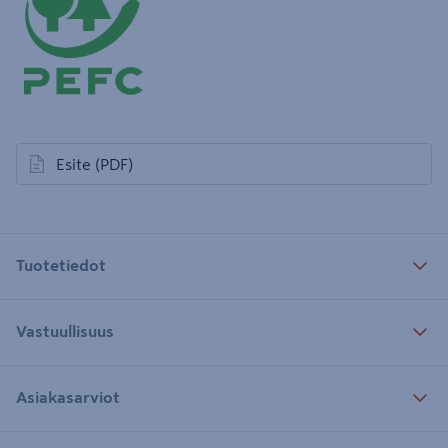
Esite
(PDF)
avautuu uuteen välilehteen
Tuotetiedot
Vastuullisuus
Asiakasarviot