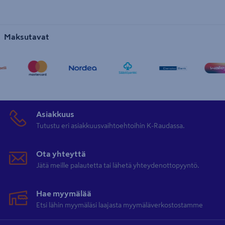
Maksutavat
Asiakkuus
Tutustu eri asiakkuusvaihtoehtoihin K-Raudassa.
Ota yhteyttä
Jätä meille palautetta tai lähetä yhteydenottopyyntö.
Hae myymälää
Etsi lähin myymäläsi laajasta myymäläverkostostamme