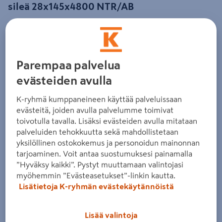
sileä 28x145x4800 NTR/AB
Tuotenumero
:
502055040
EAN-koodi
:
6438313523246
Painekyllästetty ja kuumaöljykäsitelty terassilauta.
Parempaa palvelua
Harmaan sävy tasaantuu kauniisti jo muutamassa
kuukaudessa. Uusintakäsittely 5-10 vuoden kuluttua.
evästeiden avulla
muotopysyvä
K-ryhmä kumppaneineen käyttää palveluissaan
evästeitä, joiden avulla palvelumme toimivat
parantunut lahonkesto
toivotulla tavalla. Lisäksi evästeiden avulla mitataan
palveluiden tehokkuutta sekä mahdollistetaan
hyvä värin pysyvyys
yksilöllinen ostokokemus ja personoidun mainonnan
vähän pintahalkeamia
tarjoaminen. Voit antaa suostumuksesi painamalla
”Hyväksy kaikki”. Pystyt muuttamaan valintojasi
Lue koko tuotekuvaus
myöhemmin ”Evästeasetukset”-linkin kautta.
Lisätietoja K-ryhmän evästekäytännöistä
Katso vastuullisuustiedot
Lisää valintoja