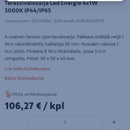
Terassivalosarja Led Energie 4x1W
3000K IP44/IP65
Tuotenumero
:
502174394
EAN-koodi
:
6418536009376
4-osainen terassi-/porrasvalosarja. Pakkaus sisältää neljä 1
W:n valonlähdettä, halkaisija 50 mm. Kussakin valossa 1
m:n johto. Mukana 8 W:n liitäntälaite, jossa 3 m:n
virtajohto. Mitat: 50 x 50 x 43 mm.
Lue koko tuotekuvaus
Katso liitetiedostot
Hinta verkkokaupassa
106,27€/kpl
106,27 €
/ kpl
1 tuotetta
Määrä
−
+