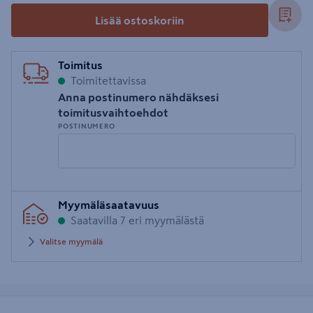
Lisää ostoskoriin
Toimitus
Toimitettavissa
Anna postinumero nähdäksesi
toimitusvaihtoehdot
POSTINUMERO
Syötä
Myymäläsaatavuus
postinumero
Saatavilla 7 eri myymälästä
Valitse myymälä