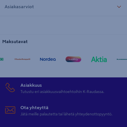
Asiakasarviot
Maksutavat
Asiakkuus
Tutustu eri asiakkuusvaihtoehtoihin K-Raudassa.
Ota yhteyttä
Jätä meille palautetta tai lähetä yhteydenottopyyntö.