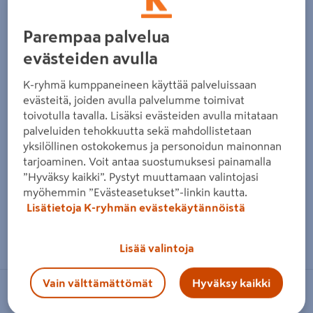
Parempaa palvelua
evästeiden avulla
K-ryhmä kumppaneineen käyttää palveluissaan
evästeitä, joiden avulla palvelumme toimivat
toivotulla tavalla. Lisäksi evästeiden avulla mitataan
palveluiden tehokkuutta sekä mahdollistetaan
yksilöllinen ostokokemus ja personoidun mainonnan
tarjoaminen. Voit antaa suostumuksesi painamalla
”Hyväksy kaikki”. Pystyt muuttamaan valintojasi
myöhemmin ”Evästeasetukset”-linkin kautta.
Lisätietoja K-ryhmän evästekäytännöistä
Zoomaa kuvaa sormilla kosketusnäytöllä
Lisää valintoja
Vain välttämättömät
Hyväksy kaikki
LED ENERGIE