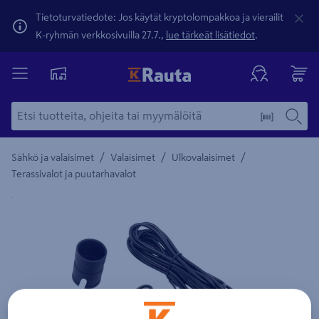
Tietoturvatiedote: Jos käytät kryptolompakkoa ja vierailit
K-ryhmän verkkosivuilla 27.7.,
lue tärkeät lisätiedot
.
/
/
/
Sähkö ja valaisimet
Valaisimet
Ulkovalaisimet
Terassivalot ja puutarhavalot
Yksityiskohtainen kuvaus löytyy Tuotteen kuvaus -maamerki