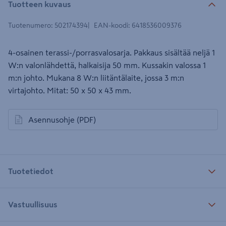
Tuotteen kuvaus
Tuotenumero
:
502174394
EAN-koodi
:
6418536009376
4-osainen terassi-/porrasvalosarja. Pakkaus sisältää neljä 1
W:n valonlähdettä, halkaisija 50 mm. Kussakin valossa 1
m:n johto. Mukana 8 W:n liitäntälaite, jossa 3 m:n
virtajohto. Mitat: 50 x 50 x 43 mm.
Asennusohje
(PDF)
avautuu uuteen välilehteen
Tuotetiedot
Vastuullisuus