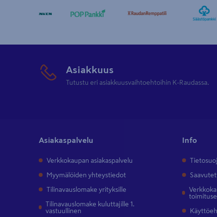
Asiakkuus
Tutustu eri asiakkuusvaihtoehtoihin K-Raudassa.
Asiakaspalvelu
Info
Verkkokaupan asiakaspalvelu
Tietosuo
Myymälöiden yhteystiedot
Saavutet
Tilinavauslomake yrityksille
Verkkokau
toimitus
Tilinavauslomake kuluttajille 1.
vastuullinen
Käyttöe