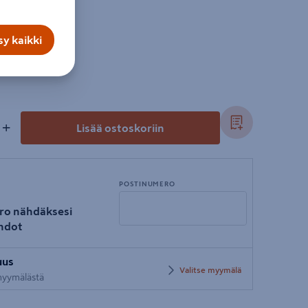
y kaikki
+
Lisää ostoskoriin
POSTINUMERO
ro nähdäksesi
hdot
Syötä
uus
postinumero
Valitse myymälä
 myymälästä