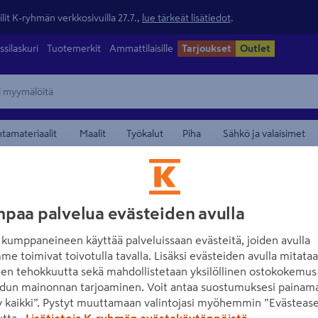
lit K-ryhmän verkkosivuilla 27.7.,
lue tärkeät lisätiedot
.
ssilaskuri
Tuotemerkit
Ammattilaisille
Tarjoukset
Outlet
ntamateriaalit
Maalit
Työkalut
Piha
Sähkö ja valaisimet
ttiövälineet
maamerkistä
FISKARS
paa palvelua evästeiden avulla
Teroitin Fiskars
kumppaneineen käyttää palveluissaan evästeitä, joiden avulla
me toimivat toivotulla tavalla. Lisäksi evästeiden avulla mitata
Tuotenumero
:
501375061
EAN
den tehokkuutta sekä mahdollistetaan yksilöllinen ostokokemus 
dun mainonnan tarjoaminen. Voit antaa suostumuksesi painama
Pitää saksien terät terävin
 kaikki”. Pystyt muuttamaan valintojasi myöhemmin ”Evästease
saksille.
utta.
Lisätietoja K-ryhmän evästekäytännöistä