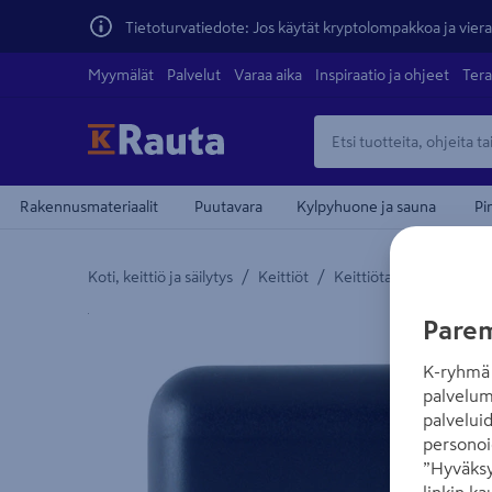
Tietoturvatiedote: Jos käytät kryptolompakkoa ja vierai
Myymälät
Palvelut
Varaa aika
Inspiraatio ja ohjeet
Tera
Rakennusmateriaalit
Puutavara
Kylpyhuone ja sauna
Pi
/
/
/
Koti, keittiö ja säilytys
Keittiöt
Keittiötarvikkeet
Kei
Yksityiskohtainen kuvaus löytyy Tuotteen kuvaus -
Parem
K-ryhmä 
palvelum
palvelui
personoi
”Hyväksy
linkin ka