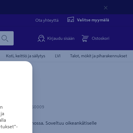
Valitse myymälä
Ota yhteyttä
Kirjaudu sisään
Ostoskori
Koti, keittiö ja säilytys
LVI
Talot, mökit ja piharakennukset
an
-koodi
:
6411501960009
ja
lla
ä ja hyvässä kunnossa. Soveltuu oikeankätiselle
tukset”-