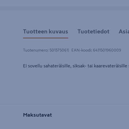
Tuotteen kuvaus
Tuotetiedot
Asi
Tuotenumero
:
501375061
EAN-koodi
:
6411501960009
Ei sovellu sahateräisille, siksak- tai kaarevateräisille 
Maksutavat