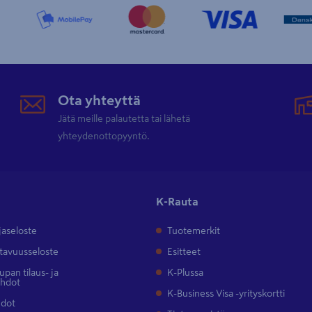
Ota yhteyttä
Jätä meille palautetta tai lähetä
yhteydenottopyyntö.
K-Rauta
jaseloste
Tuotemerkit
tavuusseloste
Esitteet
pan tilaus- ja
K-Plussa
ehdot
K-Business Visa -yrityskortti
hdot