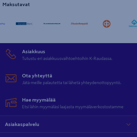
Maksutavat
Asiakkuus
Tutustu eri asiakkuusvaihtoehtoihin K-Raudassa.
Ota yhteyttä
Jätä meille palautetta tai lähetä yhteydenottopyyntö.
Hae myymälää
Etsi lähin myymäläsi laajasta myymäläverkostostamme
Asiakaspalvelu