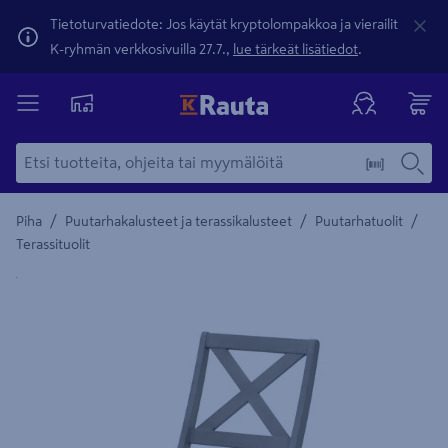
Tietoturvatiedote: Jos käytät kryptolompakkoa ja vierailit
K-ryhmän verkkosivuilla 27.7.,
lue tärkeät lisätiedot
.
/
/
/
Piha
Puutarhakalusteet ja terassikalusteet
Puutarhatuolit
Terassituolit
Yksityiskohtainen kuvaus löytyy Tuotteen kuvaus -maamerki