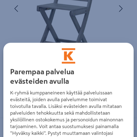
Edellinen
Seura
Parempaa palvelua
evästeiden avulla
K-ryhmä kumppaneineen käyttää palveluissaan
evästeitä, joiden avulla palvelumme toimivat
Zoomaa kuvaa sormilla kosketusnäytöllä
toivotulla tavalla. Lisäksi evästeiden avulla mitataan
palveluiden tehokkuutta sekä mahdollistetaan
yksilöllinen ostokokemus ja personoidun mainonnan
tarjoaminen. Voit antaa suostumuksesi painamalla
CELLO
”Hyväksy kaikki”. Pystyt muuttamaan valintojasi