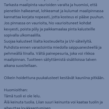
Tarkasta maalipinta vaurioiden varalta ja huomioi, että
pienetkin halkeamat, lohkeamat ja kulumat maalipinnassa
kannattaa korjata nopeasti, jotta kosteus ei pääse puuhun.
Jos pinnassa on vaurioita, hio vaurioituneet kohdat
kevyesti, poista pöly ja paikkamaalaa pinta kalusteille
sopivalla ulkomaalilla.
Suojaa kalusteet liialta kosteudelta ja UV-säteilyltä.
Puhdista ennen varastointia miedolla saippuanesteellä ja
pehmeällä liinalla. Vältä painepesuria, joka voi rikkoa
maalipinnan. Tuotteen säilyttämistä sisätiloissa talven
aikana suositellaan.
Oikein hoidettuna puukalusteet kestävät kauniina pitkään.
Huomioithan:
Tämä tuoli ei ole lelu.
Älä keinuta tuolia. Liian suuri keinunta voi kaataa tuolin ja
aiheuttaa loukkaantumisen.