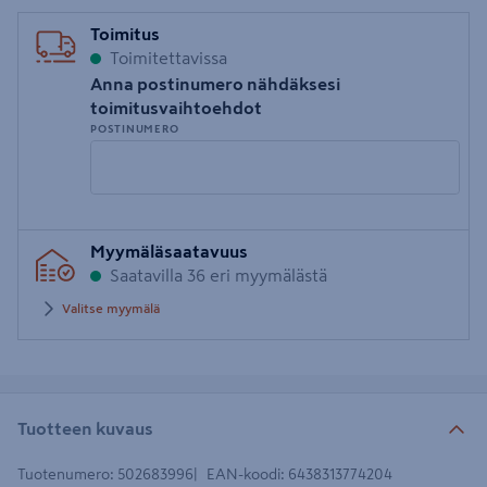
Toimitus
Toimitettavissa
Anna postinumero nähdäksesi
toimitusvaihtoehdot
POSTINUMERO
Syötä
Myymäläsaatavuus
postinumero
Saatavilla 36 eri myymälästä
Valitse myymälä
Tuotteen kuvaus
Tuotenumero
:
502683996
EAN-koodi
:
6438313774204