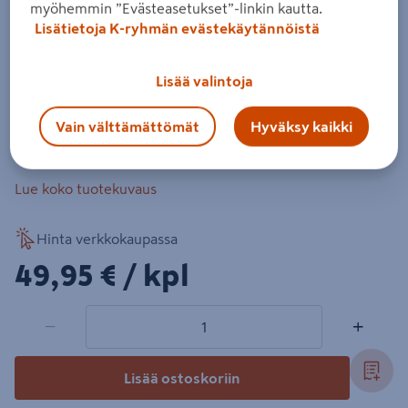
Tuoli Cello Patio harmaa
myöhemmin ”Evästeasetukset”-linkin kautta.
Lisätietoja K-ryhmän evästekäytännöistä
Tuotenumero
:
502683996
EAN-koodi
:
6438313774204
Lisää valintoja
5.0
2 arvostelua
Taitettava Cello Patio-tuoli harmaaksi maalattua FSC-
Vain välttämättömät
Hyväksy kaikki
sertifioitua akasiapuuta. Istuinkorkeus 45 cm, painorajoitus
160 kg.
Lue koko tuotekuvaus
Hinta verkkokaupassa
49,95€/kpl
49,95 €
/ kpl
1 tuotetta
Määrä
−
+
Lisää ostoskoriin