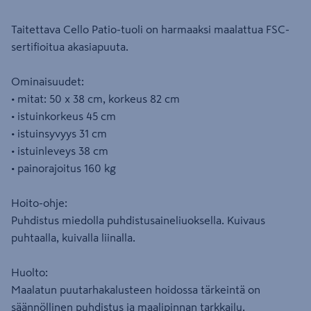
Taitettava Cello Patio-tuoli on harmaaksi maalattua FSC-
sertifioitua akasiapuuta.
Ominaisuudet:
• mitat: 50 x 38 cm, korkeus 82 cm
• istuinkorkeus 45 cm
• istuinsyvyys 31 cm
• istuinleveys 38 cm
• painorajoitus 160 kg
Hoito-ohje:
Puhdistus miedolla puhdistusaineliuoksella. Kuivaus
puhtaalla, kuivalla liinalla.
Huolto:
Maalatun puutarhakalusteen hoidossa tärkeintä on
säännöllinen puhdistus ja maalipinnan tarkkailu.