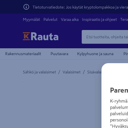
Tietoturvatiedote: Jos käytät kryptolompakkoa ja vierai
Myymälät
Palvelut
Varaa aika
Inspiraatio ja ohjeet
Tera
Rakennusmateriaalit
Puutavara
Kylpyhuone ja sauna
Pi
/
/
/
Sähkö ja valaisimet
Valaisimet
Sisävalaisimet
Julkis
Yksityiskohtainen kuvaus löytyy Tuotteen kuvaus -
Parem
K-ryhmä 
palvelum
palvelui
personoi
”Hyväksy