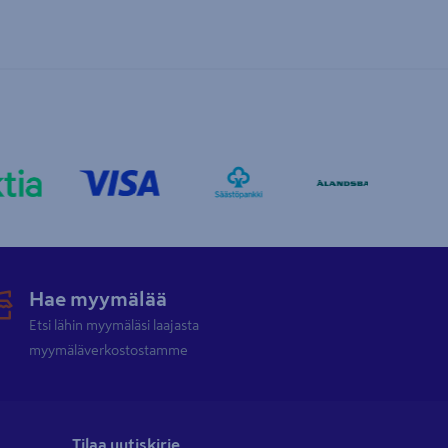
Hae myymälää
Etsi lähin myymäläsi laajasta
myymäläverkostostamme
Tilaa uutiskirje