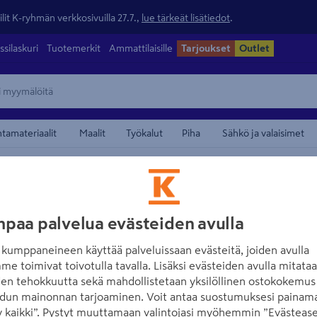
lit K-ryhmän verkkosivuilla 27.7.,
lue tärkeät lisätiedot
.
ssilaskuri
Tuotemerkit
Ammattilaisille
Tarjoukset
Outlet
ntamateriaalit
Maalit
Työkalut
Piha
Sähkö ja valaisimet
en tilan valaisimet
maamerkistä
TEKNOWARE
paa palvelua evästeiden avulla
TurvavalaisinTek
IP44
kumppaneineen käyttää palveluissaan evästeitä, joiden avulla
me toimivat toivotulla tavalla. Lisäksi evästeiden avulla mitata
Tuotenumero
:
502432710
EA
den tehokkuutta sekä mahdollistetaan yksilöllinen ostokokemus 
dun mainonnan tarjoaminen. Voit antaa suostumuksesi painama
 kaikki”. Pystyt muuttamaan valintojasi myöhemmin ”Evästease
Zonespot II Lowbay on 2-4 