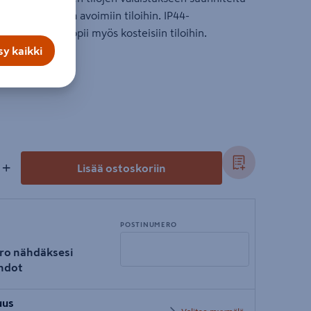
isesti mataliin ja avoimiin tiloihin. IP44-
 Zonespot II sopii myös kosteisiin tiloihin.
y kaikki
+
Lisää ostoskoriin
POSTINUMERO
ro nähdäksesi
hdot
Syötä
uus
postinumero