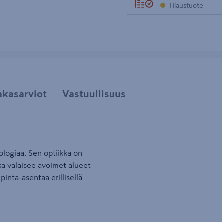
Tilaustuote
akasarviot
Vastuullisuus
logiaa. Sen optiikka on
ka valaisee avoimet alueet
inta-asentaa erillisellä