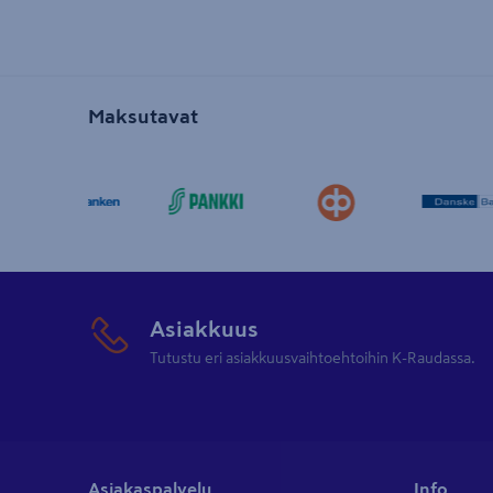
Maksutavat
Asiakkuus
Tutustu eri asiakkuusvaihtoehtoihin K-Raudassa.
Asiakaspalvelu
Info