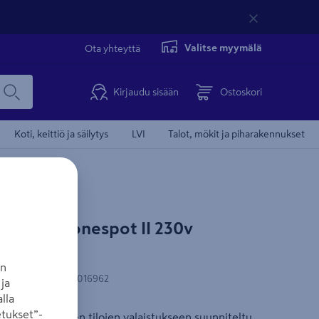
Valitse myymälä
Ota yhteyttä
Kirjaudu sisään
Ostoskori
Koti, keittiö ja säilytys
LVI
Talot, mökit ja piharakennukset
noware Zonespot II 230v
an
N-koodi
:
6438045016962
ja
lla
tukset”-
metriä korkeiden tilojen valaistukseen suunniteltu