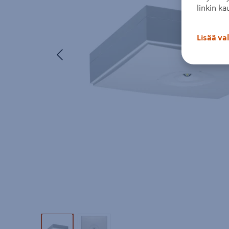
linkin ka
Lisää va
Edellinen