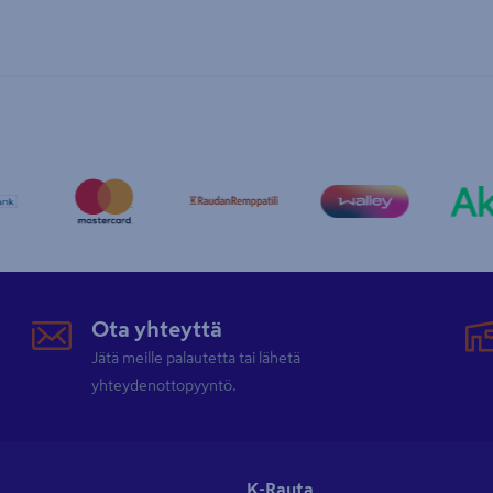
Ota yhteyttä
Jätä meille palautetta tai lähetä
yhteydenottopyyntö.
K-Rauta