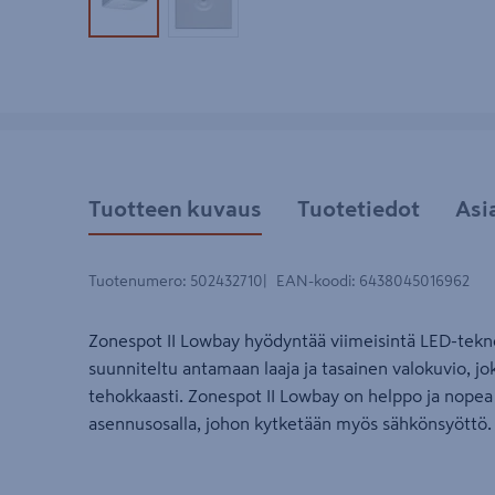
Tuotekuva 1
Tuotekuva 2
Tuotteen kuvaus
Tuotetiedot
Asi
Tuotenumero
:
502432710
EAN-koodi
:
6438045016962
Zonespot II Lowbay hyödyntää viimeisintä LED-tekno
suunniteltu antamaan laaja ja tasainen valokuvio, jo
tehokkaasti. Zonespot II Lowbay on helppo ja nopea p
asennusosalla, johon kytketään myös sähkönsyöttö.