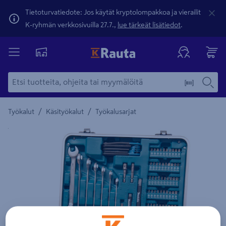
Tietoturvatiedote: Jos käytät kryptolompakkoa ja vierailit
K-ryhmän verkkosivuilla 27.7.,
lue tärkeät lisätiedot
.
/
/
Työkalut
Käsityökalut
Työkalusarjat
Yksityiskohtainen kuvaus löytyy Tuotteen kuvaus -maamerki