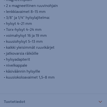
• 2 x magneettinen ruuvinohjain
• lenkkiavaimet 8–15 mm
• 3/8" ja 1/4" hylsylajitelma:
• hylsyt 4–21 mm
• Torx-hylsyt 4–24 mm
• voimahylsyt 16 ja 19 mm
• kuusiohylsyt 5–13 mm
• kaikki yleisimmät ruuvikärjet
• jatkovarsia räiköille
• hylsyadapterit
• nivelkappale
• käsiväännin hylsyille
• kuusiokoloavaimet 1,5–8 mm
Tuotetiedot