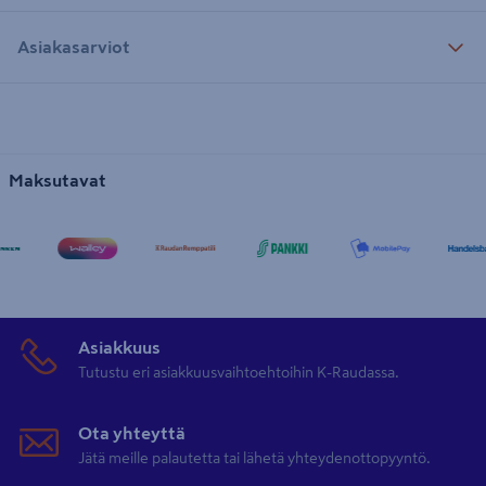
Asiakasarviot
Maksutavat
Asiakkuus
Tutustu eri asiakkuusvaihtoehtoihin K-Raudassa.
Ota yhteyttä
Jätä meille palautetta tai lähetä yhteydenottopyyntö.