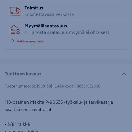
Toimitus
Ei ostettavissa verkosta
Myymäläsaatavuus
Tarkista saatavuus myymäläkohtaisesti
Valitse myymälä
Tuotteen kuvaus
Tuotenumero
:
501988138
EAN-koodi
:
88381532860
118-osainen Makita P-90635 -työkalu- ja tarvikesarja
sisältää seuraavat osat:
• 3/8" räikkä
• magneettipidin