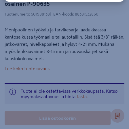
osainen P-90635
Tuotenumero
:
501988138
EAN-koodi
:
88381532860
Monipuolinen työkalu ja tarvikesarja laadukkaassa
kantosalkussa työmaalle tai autotalliin. Sisältää 3/8" räikän,
jatkovarret, nivelkappaleet ja hylsyt 4-21 mm. Mukana
myös lenkkiavaimet 8-15 mm ja ruuvauskärjet sekä
kuusiokoloavaimet.
Lue koko tuotekuvaus
Tuote ei ole ostettavissa verkkokaupasta. Katso
myymäläsaatavuus ja hinta
tästä.
Lisää ostoskoriin