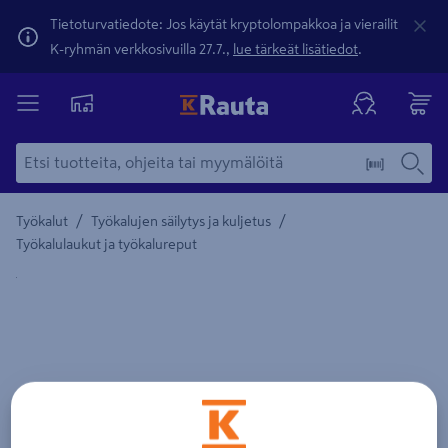
Tietoturvatiedote: Jos käytät kryptolompakkoa ja vierailit
K-ryhmän verkkosivuilla 27.7.,
lue tärkeät lisätiedot
.
/
/
Työkalut
Työkalujen säilytys ja kuljetus
Työkalulaukut ja työkalureput
Yksityiskohtainen kuvaus löytyy Tuotteen kuvaus -maamerki