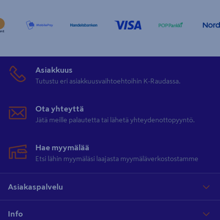
Asiakkuus
Tutustu eri asiakkuusvaihtoehtoihin K-Raudassa.
Ota yhteyttä
Jätä meille palautetta tai lähetä yhteydenottopyyntö.
Hae myymälää
Etsi lähin myymäläsi laajasta myymäläverkostostamme
Asiakaspalvelu
Info