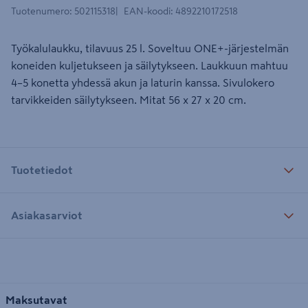
Tuotenumero
:
502115318
EAN-koodi
:
4892210172518
Työkalulaukku, tilavuus 25 l. Soveltuu ONE+-järjestelmän
koneiden kuljetukseen ja säilytykseen. Laukkuun mahtuu
4–5 konetta yhdessä akun ja laturin kanssa. Sivulokero
tarvikkeiden säilytykseen. Mitat 56 x 27 x 20 cm.
Tuotetiedot
Asiakasarviot
Maksutavat