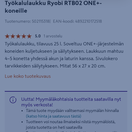
Työkalulaukku Ryobi RTB02 ONE+-
koneille
Tuotenumero
:
502115318
EAN-koodi
:
4892210172518
5.0
1 arvostelu
Työkalulaukku, tilavuus 25 l. Soveltuu ONE+-järjestelmän
koneiden kuljetukseen ja säilytykseen. Laukkuun mahtuu
4–5 konetta yhdessä akun ja laturin kanssa. Sivulokero
tarvikkeiden säilytykseen. Mitat 56 x 27 x 20 cm.
Lue koko tuotekuvaus
Uutta! Myymäläkohtaisia tuotteita saatavilla nyt
myös verkosta!
Tämä tuote myydään valitsemasi myymälän hinnalla
(katso hinta ja saatavuus tästä)
Tuotteen voi noutaa ilmaiseksi niistä myymälöistä,
joista tuotetta on heti saatavilla