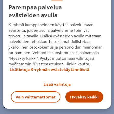
Edellinen
Seura
Parempaa palvelua
evästeiden avulla
K-ryhmä kumppaneineen käyttää palveluissaan
evästeitä, joiden avulla palvelumme toimivat
toivotulla tavalla. Lisäksi evästeiden avulla mitataan
palveluiden tehokkuutta sekä mahdollistetaan
yksilöllinen ostokokemus ja personoidun mainonnan
tarjoaminen. Voit antaa suostumuksesi painamalla
”Hyväksy kaikki”. Pystyt muuttamaan valintojasi
myöhemmin ”Evästeasetukset”-linkin kautta.
Lisätietoja K-ryhmän evästekäytännöistä
Zoomaa kuvaa sormilla kosketusnäytöllä
Lisää valintoja
Vain välttämättömät
Hyväksy kaikki
RYOBI