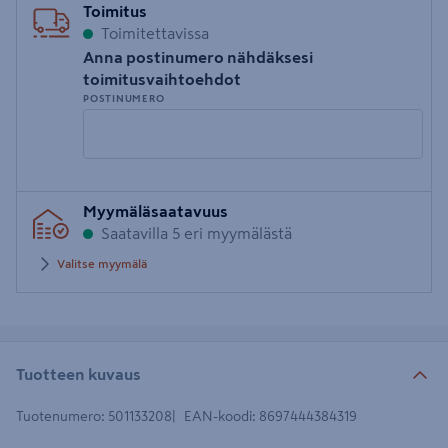
Toimitus
Toimitettavissa
Anna postinumero nähdäksesi
toimitusvaihtoehdot
POSTINUMERO
Syötä
Myymäläsaatavuus
postinumero
Saatavilla 5 eri myymälästä
Valitse myymälä
Tuotteen kuvaus
Tuotenumero
:
501133208
EAN-koodi
:
8697444384319