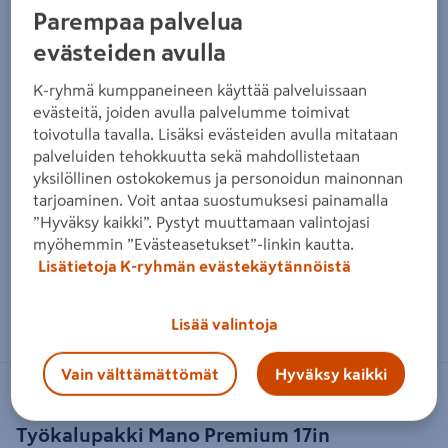
Parempaa palvelua
evästeiden avulla
K-ryhmä kumppaneineen käyttää palveluissaan
evästeitä, joiden avulla palvelumme toimivat
toivotulla tavalla. Lisäksi evästeiden avulla mitataan
palveluiden tehokkuutta sekä mahdollistetaan
yksilöllinen ostokokemus ja personoidun mainonnan
tarjoaminen. Voit antaa suostumuksesi painamalla
”Hyväksy kaikki”. Pystyt muuttamaan valintojasi
myöhemmin ”Evästeasetukset”-linkin kautta.
Lisätietoja K-ryhmän evästekäytännöistä
Zoomaa kuvaa sormilla kosketusnäytöllä
Lisää valintoja
Vain välttämättömät
Hyväksy kaikki
MANO
Työkalupakki Mano Premium 17in