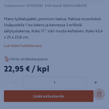
Tuotenumero
:
501133208
EAN-koodi
:
8697444384319
Mano työkalupakki, premium-laatua. Pakissa muovilukot.
Sisäpuolella 1 iso lokero ja kannessa 3 erillistä
säilytyslokeroa. Koko 17". Väri musta-keltainen. Koko 43,4
x 25 x 23,8 cm.
Lue koko tuotekuvaus
Hinta verkkokaupassa
22,95€/kpl
22,95 €
/ kpl
1 tuotetta
Määrä
−
+
Lisää ostoskoriin