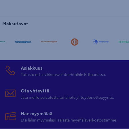
Maksutavat
Asiakkuus
Tutustu eri asiakkuusvaihtoehtoihin K-Raudassa.
Ota yhteyttä
Jätä meille palautetta tai lähetä yhteydenottopyyntö.
Hae myymälää
Etsi lähin myymäläsi laajasta myymäläverkostostamme