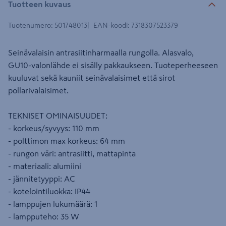
Tuotteen kuvaus
Tuotenumero
:
501748013
EAN-koodi
:
7318307523379
Seinävalaisin antrasiitinharmaalla rungolla. Alasvalo,
GU10-valonlähde ei sisälly pakkaukseen. Tuoteperheeseen
kuuluvat sekä kauniit seinävalaisimet että sirot
pollarivalaisimet.
TEKNISET OMINAISUUDET:
- korkeus/syvyys: 110 mm
- polttimon max korkeus: 64 mm
- rungon väri: antrasiitti, mattapinta
- materiaali: alumiini
- jännitetyyppi: AC
- kotelointiluokka: IP44
- lamppujen lukumäärä: 1
- lampputeho: 35 W