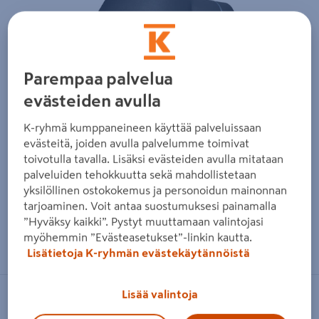
Edellinen
Seura
Parempaa palvelua
evästeiden avulla
K-ryhmä kumppaneineen käyttää palveluissaan
evästeitä, joiden avulla palvelumme toimivat
toivotulla tavalla. Lisäksi evästeiden avulla mitataan
palveluiden tehokkuutta sekä mahdollistetaan
yksilöllinen ostokokemus ja personoidun mainonnan
tarjoaminen. Voit antaa suostumuksesi painamalla
”Hyväksy kaikki”. Pystyt muuttamaan valintojasi
Zoomaa kuvaa sormilla kosketusnäytöllä
myöhemmin ”Evästeasetukset”-linkin kautta.
Lisätietoja K-ryhmän evästekäytännöistä
Lisää valintoja
KONSTSMIDE