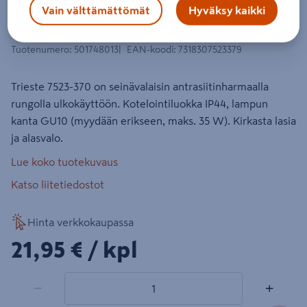
Ulkoseinävalaisin Konstsmide
Vain välttämättömät
Hyväksy kaikki
Trieste Spot antrasiitti GU10
Tuotenumero
:
501748013
EAN-koodi
:
7318307523379
Trieste 7523-370 on seinävalaisin antrasiitinharmaalla
rungolla ulkokäyttöön. Kotelointiluokka IP44, lampun
kanta GU10 (myydään erikseen, maks. 35 W). Kirkasta lasia
ja alasvalo.
Lue koko tuotekuvaus
Katso liitetiedostot
Hinta verkkokaupassa
21,95€/kpl
21,95 €
/ kpl
1 tuotetta
Määrä
−
+