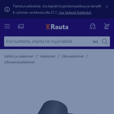
Tietoturvatiedote: Jos käytät kryptolompakkoa ja vierailit
K-ryhmän verkkosivuilla 27.7.,
lue tärkeät lisätiedot
.
/
/
/
Sähkö ja valaisimet
Valaisimet
Ulkovalaisimet
Ulkoseinävalaisimet
Yksityiskohtainen kuvaus löytyy Tuotteen kuvaus -maamerki