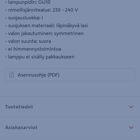
- lampunpidin: GU10
- nimellisjännitealue: 230 - 240 V
- suojausluokka: I
- suojuksen materiaali: läpinäkyvä lasi
- valon jakautuminen: symmetrinen
- valon suunta: suora
- ei himmennystoimintoa
- lamppu ei sisälly pakkaukseen
Asennusohje
(PDF)
avautuu uuteen välilehteen
Tuotetiedot
Asiakasarviot