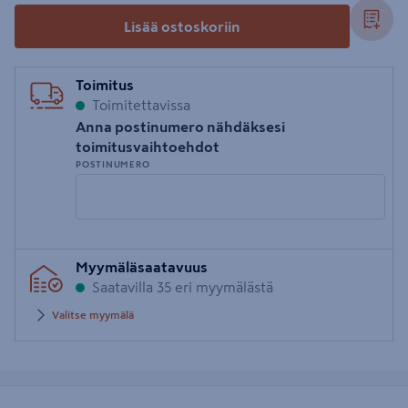
Lisää ostoskoriin
Toimitus
Toimitettavissa
Anna postinumero nähdäksesi
toimitusvaihtoehdot
POSTINUMERO
Syötä
Myymäläsaatavuus
postinumero
Saatavilla 35 eri myymälästä
Valitse myymälä