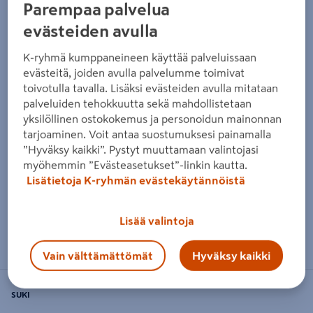
Parempaa palvelua
evästeiden avulla
K-ryhmä kumppaneineen käyttää palveluissaan
evästeitä, joiden avulla palvelumme toimivat
toivotulla tavalla. Lisäksi evästeiden avulla mitataan
palveluiden tehokkuutta sekä mahdollistetaan
yksilöllinen ostokokemus ja personoidun mainonnan
tarjoaminen. Voit antaa suostumuksesi painamalla
”Hyväksy kaikki”. Pystyt muuttamaan valintojasi
myöhemmin ”Evästeasetukset”-linkin kautta.
Lisätietoja K-ryhmän evästekäytännöistä
Lisää valintoja
Zoomaa kuvaa sormilla kosketusnäytöllä
Vain välttämättömät
Hyväksy kaikki
SUKI