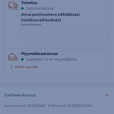
Toimitus
Toimitettavissa
Anna postinumero nähdäksesi
toimitusvaihtoehdot
POSTINUMERO
Syötä
Myymäläsaatavuus
postinumero
Saatavilla 43 eri myymälästä
Valitse myymälä
Tuotteen kuvaus
Tuotenumero
:
502266487
EAN-koodi
:
4032526743266