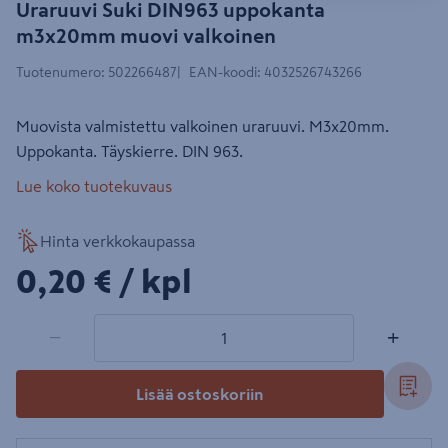
Uraruuvi Suki DIN963 uppokanta
m3x20mm muovi valkoinen
Tuotenumero
:
502266487
EAN-koodi
:
4032526743266
Muovista valmistettu valkoinen uraruuvi. M3x20mm.
Uppokanta. Täyskierre. DIN 963.
Lue koko tuotekuvaus
Hinta verkkokaupassa
0,20€/kpl
0,20 €
/ kpl
1 tuotetta
Määrä
−
+
Lisää ostoskoriin