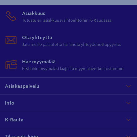
Asiakkuus
Tutustu eri asiakkuusvaihtoehtoihin K-Raudassa.
Ota yhteyttä
Jätä meille palautetta tai lähetä yhteydenottopyyntö.
Hae myymälää
Etsi lähin myymäläsi laajasta myymäläverkostostamme
Asiakaspalvelu
Info
K-Rauta
Tilaa uutiskirje