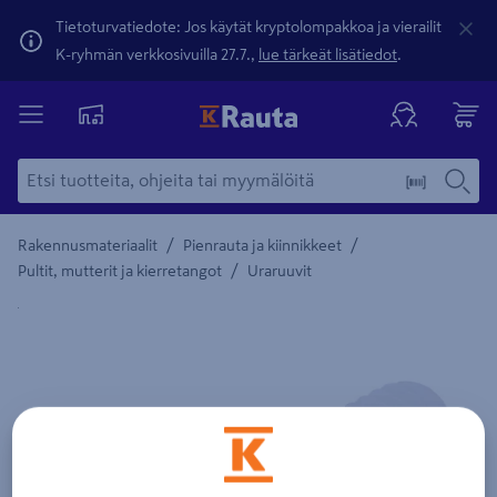
Tietoturvatiedote: Jos käytät kryptolompakkoa ja vierailit
K-ryhmän verkkosivuilla 27.7.,
lue tärkeät lisätiedot
.
/
/
Rakennusmateriaalit
Pienrauta ja kiinnikkeet
/
Pultit, mutterit ja kierretangot
Uraruuvit
Yksityiskohtainen kuvaus löytyy Tuotteen kuvaus -maamerki