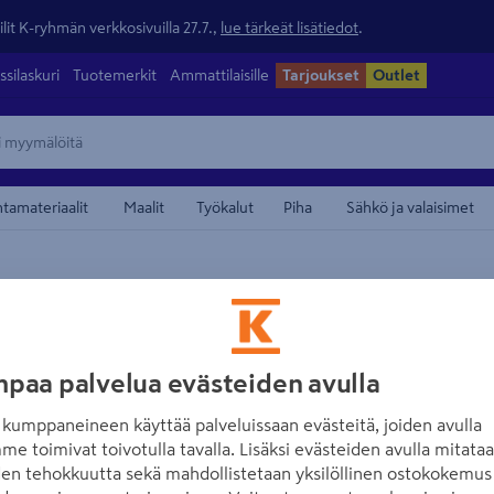
lit K-ryhmän verkkosivuilla 27.7.,
lue tärkeät lisätiedot
.
ssilaskuri
Tuotemerkit
Ammattilaisille
Tarjoukset
Outlet
ntamateriaalit
Maalit
Työkalut
Piha
Sähkö ja valaisimet
maamerkistä
V33
V33 lattiamaali u
Kotiintoimitettava
paa palvelua evästeiden avulla
puupinnoille har
kumppaneineen käyttää palveluissaan evästeitä, joiden avulla
Tuotenumero
:
501543443
EA
me toimivat toivotulla tavalla. Lisäksi evästeiden avulla mitata
den tehokkuutta sekä mahdollistetaan yksilöllinen ostokokemus 
Ideaali vanhoille ja kuluneil