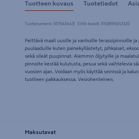
Tuotteen kuvaus
Tuotetiedot
Asi
Tuotenumero
:
501543443
EAN-koodi
:
3153895043120
Peittävä maali uusille ja vanhoille terassipinnoille ja 
puulaaduille kuten painekyllästetyt, pihkaiset, eksoot
sekä sileät puupinnat. Aiemmin öljytyille ja maalatuil
pinnoite kestää kulutusta, pesua sekä vaihtelevia sä
vuosien ajan. Voidaan myös käyttää seinissä ja kalus
tuotteen pakkauksessa. Vesiohenteinen.
Maksutavat