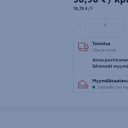
19,78€/l
19,78 €
/ l
1 tuotetta
Määrä
−
Toimitus
Tilaa ja nouda
Anna postinume
lähimmät myymä
Myymäläsaatav
Saatavilla 5 eri 