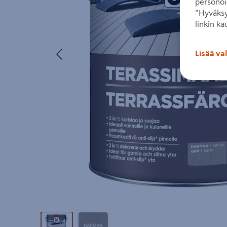
personoi
”Hyväksy
linkin ka
Edellinen
Lisää va