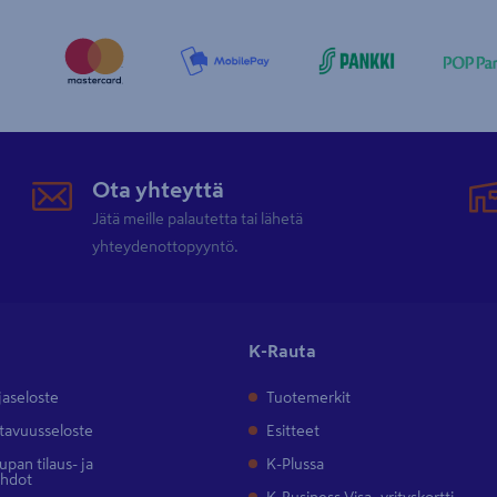
Ota yhteyttä
Jätä meille palautetta tai lähetä
yhteydenottopyyntö.
K-Rauta
jaseloste
Tuotemerkit
tavuusseloste
Esitteet
pan tilaus- ja
K-Plussa
ehdot