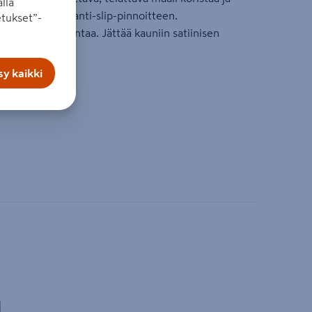
lla
esunkestävän anti-slip-pinnoitteen.
tukset”-
ta tahmeaa pintaa. Jättää kauniin satiinisen
y kaikki
ttua
l