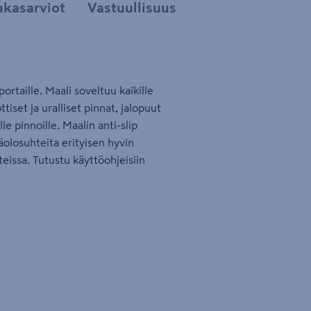
akasarviot
Vastuullisuus
portaille. Maali soveltuu kaikille
tiset ja uralliset pinnat, jalopuut
le pinnoille. Maalin anti-slip
äolosuhteita erityisen hyvin
teissa. Tutustu käyttöohjeisiin