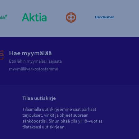
Hae myymälää
Etsi lähin myymäläsi laajasta
myymäläverkostostamme
Tilaa uutiskirje
Tilaamalla uutiskirjeemme saat parhaat
tarjoukset, vinkit ja ohjeet suoraan
sähköpostiisi. Sinun pitää olla yli 18-vuotias
tilataksesi uutiskirjeen.