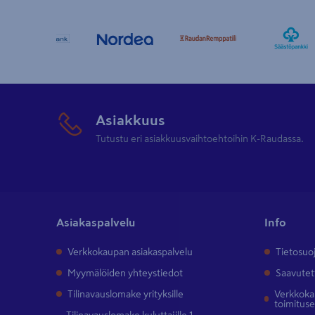
Asiakkuus
Tutustu eri asiakkuusvaihtoehtoihin K-Raudassa.
Asiakaspalvelu
Info
Verkkokaupan asiakaspalvelu
Tietosuo
Myymälöiden yhteystiedot
Saavutet
Tilinavauslomake yrityksille
Verkkokau
toimitus