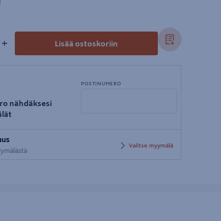
+
Lisää ostoskoriin
POSTINUMERO
ro nähdäksesi
lät
Syötä
uus
postinumero
Valitse myymälä
myymälästä