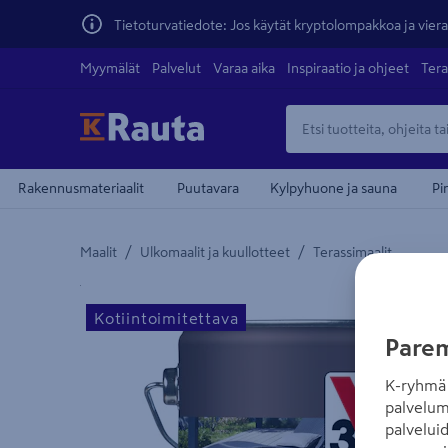
Tietoturvatiedote: Jos käytät kryptolompakkoa ja vierai
Myymälät
Palvelut
Varaa aika
Inspiraatio ja ohjeet
Tera
Rakennusmateriaalit
Puutavara
Kylpyhuone ja sauna
Pi
/
/
Maalit
Ulkomaalit ja kuullotteet
Terassimaalit
Yksityiskohtainen kuvaus löytyy Tuotteen kuvaus -
Kotiintoimitettava
Parem
K-ryhmä 
palvelum
palvelui