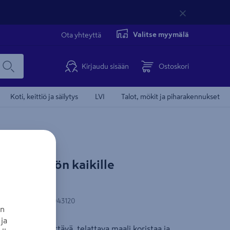
Valitse myymälä
Ota yhteyttä
Kirjaudu sisään
Ostoskori
Koti, keittiö ja säilytys
LVI
Talot, mökit ja piharakennukset
lkokäyttöön kaikille
Kotiintoimitetta
maa 5l
N-koodi
:
3153895043120
an
ja
le pinnoille. Peittävä, telattava maali koristaa ja