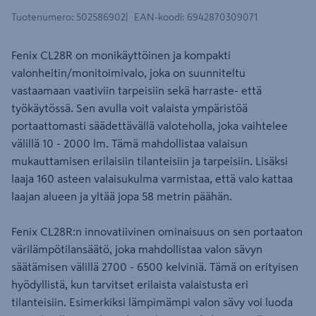
Tuotenumero
:
502586902
EAN-koodi
:
6942870309071
Fenix CL28R on monikäyttöinen ja kompakti
valonheitin/monitoimivalo, joka on suunniteltu
vastaamaan vaativiin tarpeisiin sekä harraste- että
työkäytössä. Sen avulla voit valaista ympäristöä
portaattomasti säädettävällä valoteholla, joka vaihtelee
välillä 10 - 2000 lm. Tämä mahdollistaa valaisun
mukauttamisen erilaisiin tilanteisiin ja tarpeisiin. Lisäksi
laaja 160 asteen valaisukulma varmistaa, että valo kattaa
laajan alueen ja yltää jopa 58 metrin päähän.
Fenix CL28R:n innovatiivinen ominaisuus on sen portaaton
värilämpötilansäätö, joka mahdollistaa valon sävyn
säätämisen välillä 2700 - 6500 kelviniä. Tämä on erityisen
hyödyllistä, kun tarvitset erilaista valaistusta eri
tilanteisiin. Esimerkiksi lämpimämpi valon sävy voi luoda