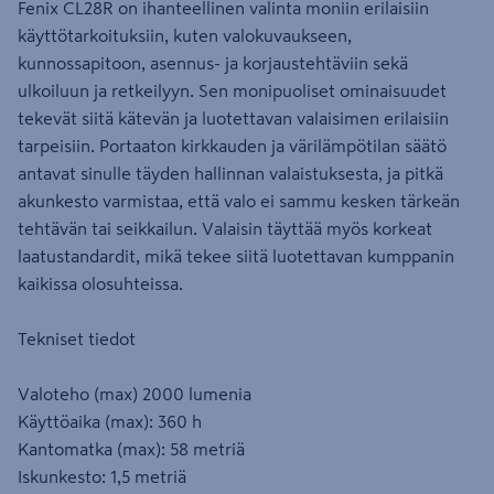
Fenix CL28R on ihanteellinen valinta moniin erilaisiin
käyttötarkoituksiin, kuten valokuvaukseen,
kunnossapitoon, asennus- ja korjaustehtäviin sekä
ulkoiluun ja retkeilyyn. Sen monipuoliset ominaisuudet
tekevät siitä kätevän ja luotettavan valaisimen erilaisiin
tarpeisiin. Portaaton kirkkauden ja värilämpötilan säätö
antavat sinulle täyden hallinnan valaistuksesta, ja pitkä
akunkesto varmistaa, että valo ei sammu kesken tärkeän
tehtävän tai seikkailun. Valaisin täyttää myös korkeat
laatustandardit, mikä tekee siitä luotettavan kumppanin
kaikissa olosuhteissa.
Tekniset tiedot
Valoteho (max) 2000 lumenia
Käyttöaika (max): 360 h
Kantomatka (max): 58 metriä
Iskunkesto: 1,5 metriä