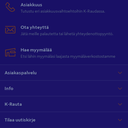
Asiakkuus
Tutustu eri asiakkuusvaihtoehtoihin K-Raudassa.
Ota yhteyttä
Jätä meille palautetta tai lähetä yhteydenottopyyntö.
Hae myymälää
Etsi lähin myymäläsi laajasta myymäläverkostostamme
Asiakaspalvelu
Info
K-Rauta
Tilaa uutiskirje