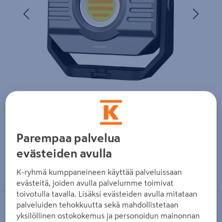
Edellinen
Seura
Parempaa palvelua
evästeiden avulla
Zoomaa kuvaa sormilla kosketusnäytöllä
K-ryhmä kumppaneineen käyttää palveluissaan
evästeitä, joiden avulla palvelumme toimivat
toivotulla tavalla. Lisäksi evästeiden avulla mitataan
palveluiden tehokkuutta sekä mahdollistetaan
FENIX
yksilöllinen ostokokemus ja personoidun mainonnan