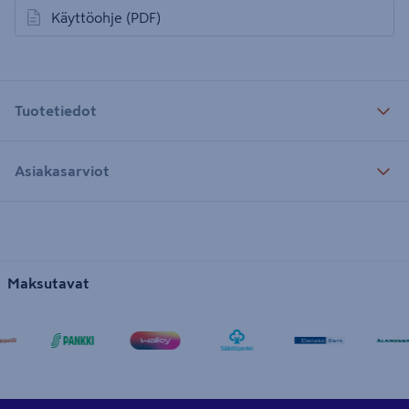
Käyttöohje
(PDF)
avautuu uuteen välilehteen
Tuotetiedot
Asiakasarviot
Maksutavat