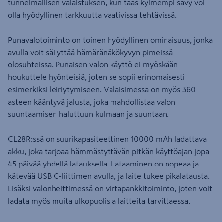
tunnelmallisen valaistuksen, kun taas kylmempi sävy voi
olla hyödyllinen tarkkuutta vaativissa tehtävissä.
Punavalotoiminto on toinen hyödyllinen ominaisuus, jonka
avulla voit säilyttää hämäränäkökyvyn pimeissä
olosuhteissa. Punaisen valon käyttö ei myöskään
houkuttele hyönteisiä, joten se sopii erinomaisesti
esimerkiksi leiriytymiseen. Valaisimessa on myös 360
asteen kääntyvä jalusta, joka mahdollistaa valon
suuntaamisen haluttuun kulmaan ja suuntaan.
CL28R:ssä on suurikapasiteettinen 10000 mAh ladattava
akku, joka tarjoaa hämmästyttävän pitkän käyttöajan jopa
45 päivää yhdellä latauksella. Lataaminen on nopeaa ja
kätevää USB C-liittimen avulla, ja laite tukee pikalatausta.
Lisäksi valonheittimessä on virtapankkitoiminto, joten voit
ladata myös muita ulkopuolisia laitteita tarvittaessa.