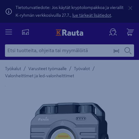
Tietoturvatiedote: Jos käytät kryptolompakkoa ja vierailit
K-ryhmän verkkosivuilla 27.7.,
lue tärkeät lisätiedot
.
/
/
/
Työkalut
Varusteet työmaalle
Työvalot
Valonheittimet ja led-valonheittimet
Yksityiskohtainen kuvaus löytyy Tuotteen kuvaus -maamerki