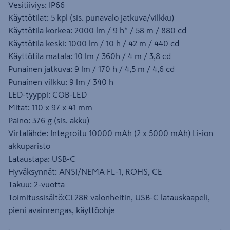
Vesitiiviys: IP66
Käyttötilat: 5 kpl (sis. punavalo jatkuva/vilkku)
Käyttötila korkea: 2000 lm / 9 h* / 58 m / 880 cd
Käyttötila keski: 1000 lm / 10 h / 42 m / 440 cd
Käyttötila matala: 10 lm / 360h / 4 m / 3,8 cd
Punainen jatkuva: 9 lm / 170 h / 4,5 m / 4,6 cd
Punainen vilkku: 9 lm / 340 h
LED-tyyppi: COB-LED
Mitat: 110 x 97 x 41 mm
Paino: 376 g (sis. akku)
Virtalähde: Integroitu 10000 mAh (2 x 5000 mAh) Li-ion
akkuparisto
Lataustapa: USB-C
Hyväksynnät: ANSI/NEMA FL-1, ROHS, CE
Takuu: 2-vuotta
Toimitussisältö:CL28R valonheitin, USB-C latauskaapeli,
pieni avainrengas, käyttöohje