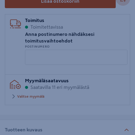
Lisää ostoskoriin
Toimitus
Toimitettavissa
Anna postinumero nähdäksesi
toimitusvaihtoehdot
POSTINUMERO
Syötä
Myymäläsaatavuus
postinumero
Saatavilla 11 eri myymälästä
Valitse myymälä
Tuotteen kuvaus