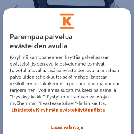
Edellinen
Seura
Parempaa palvelua
evästeiden avulla
K-ryhmä kumppaneineen käyttää palveluissaan
evästeitä, joiden avulla palvelumme toimivat
toivotulla tavalla. Lisäksi evästeiden avulla mitataan
palveluiden tehokkuutta sekä mahdollistetaan
yksilöllinen ostokokemus ja personoidun mainonnan
tarjoaminen. Voit antaa suostumuksesi painamalla
”Hyväksy kaikki”. Pystyt muuttamaan valintojasi
Zoomaa kuvaa sormilla kosketusnäytöllä
myöhemmin ”Evästeasetukset”-linkin kautta.
Lisätietoja K-ryhmän evästekäytännöistä
LEDVANCE
Lisää valintoja