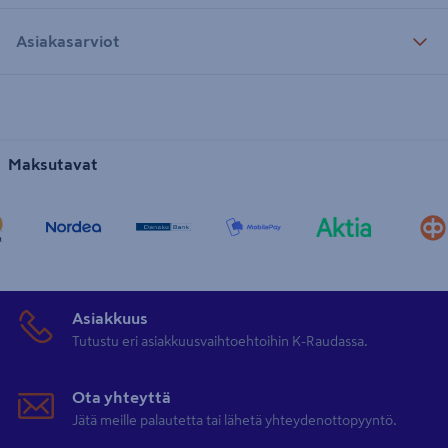
Asiakasarviot
Maksutavat
Asiakkuus
Tutustu eri asiakkuusvaihtoehtoihin K-Raudassa.
Ota yhteyttä
Jätä meille palautetta tai lähetä yhteydenottopyyntö.