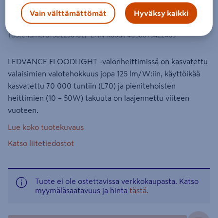
Valonheitin LEDVANCE Floodlight Fl
Vain välttämättömät
Hyväksy kaikki
Pfm 65w 4000k Sym 8000lm
Tuotenumero
:
502238102
EAN-koodi
:
4058075422469
LEDVANCE FLOODLIGHT -valonheittimissä on kasvatettu
valaisimien valotehokkuus jopa 125 lm/W:iin, käyttöikää
kasvatettu 70 000 tuntiin (L70) ja pienitehoisten
heittimien (10 – 50W) takuuta on laajennettu viiteen
vuoteen.
Lue koko tuotekuvaus
Katso liitetiedostot
Tuote ei ole ostettavissa verkkokaupasta. Katso
myymäläsaatavuus ja hinta
tästä.