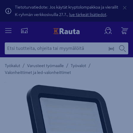
Tietoturvatiedote: Jos käytät kryptolompakkoa ja vierailit
K-ryhmän verkkosivuilla 27.7.,
lue tärkeät lisätiedot
.
/
/
/
Työkalut
Varusteet työmaalle
Työvalot
Valonheittimet ja led-valonheittimet
Yksityiskohtainen kuvaus löytyy Tuotteen kuvaus -maamerki