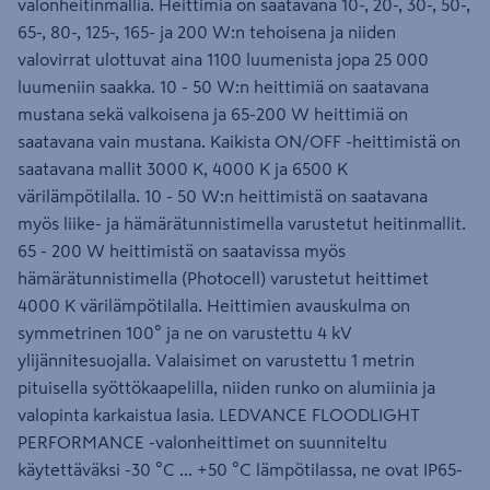
valonheitinmallia. Heittimiä on saatavana 10-, 20-, 30-, 50-,
65-, 80-, 125-, 165- ja 200 W:n tehoisena ja niiden
valovirrat ulottuvat aina 1100 luumenista jopa 25 000
luumeniin saakka. 10 - 50 W:n heittimiä on saatavana
mustana sekä valkoisena ja 65-200 W heittimiä on
saatavana vain mustana. Kaikista ON/OFF -heittimistä on
saatavana mallit 3000 K, 4000 K ja 6500 K
värilämpötilalla. 10 - 50 W:n heittimistä on saatavana
myös liike- ja hämärätunnistimella varustetut heitinmallit.
65 - 200 W heittimistä on saatavissa myös
hämärätunnistimella (Photocell) varustetut heittimet
4000 K värilämpötilalla. Heittimien avauskulma on
symmetrinen 100° ja ne on varustettu 4 kV
ylijännitesuojalla. Valaisimet on varustettu 1 metrin
pituisella syöttökaapelilla, niiden runko on alumiinia ja
valopinta karkaistua lasia. LEDVANCE FLOODLIGHT
PERFORMANCE -valonheittimet on suunniteltu
käytettäväksi -30 °C ... +50 °C lämpötilassa, ne ovat IP65-