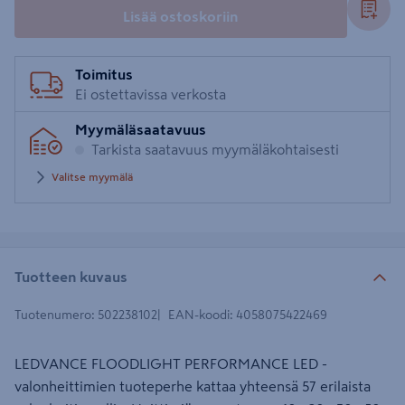
Lisää ostoskoriin
Toimitus
Ei ostettavissa verkosta
Myymäläsaatavuus
Tarkista saatavuus myymäläkohtaisesti
Valitse myymälä
Tuotteen kuvaus
Tuotenumero
:
502238102
EAN-koodi
:
4058075422469
LEDVANCE FLOODLIGHT PERFORMANCE LED -
valonheittimien tuoteperhe kattaa yhteensä 57 erilaista