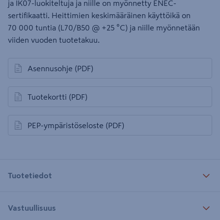
ja IK07-luokiteltuja ja niille on myönnetty ENEC-
sertifikaatti. Heittimien keskimääräinen käyttöikä on
70 000 tuntia (L70/B50 @ +25 °C) ja niille myönnetään
viiden vuoden tuotetakuu.
Asennusohje
(PDF)
avautuu uuteen välilehteen
Tuotekortti
(PDF)
avautuu uuteen välilehteen
PEP-ympäristöseloste
(PDF)
avautuu uuteen välilehteen
Tuotetiedot
Vastuullisuus