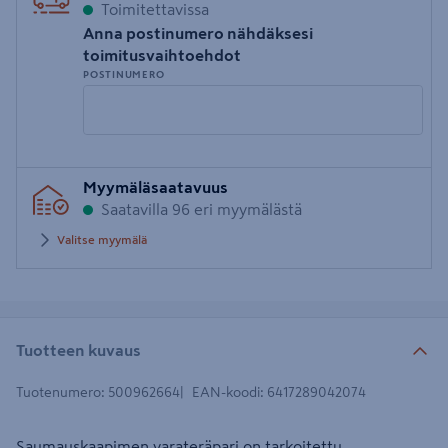
Toimitettavissa
Anna postinumero nähdäksesi
toimitusvaihtoehdot
POSTINUMERO
Syötä
Myymäläsaatavuus
postinumero
Saatavilla 96 eri myymälästä
Valitse myymälä
Tuotteen kuvaus
Tuotenumero
:
500962664
EAN-koodi
:
6417289042074
Saumauskaapimen varateräpari on tarkoitettu