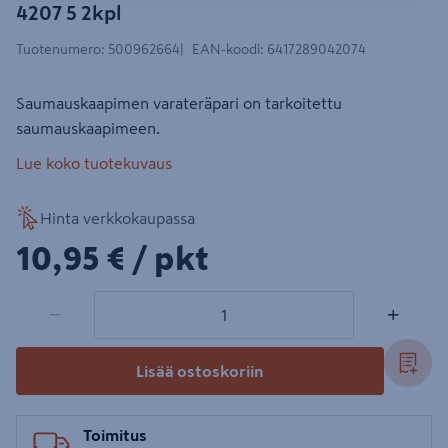
4207 5 2kpl
Tuotenumero
:
500962664
EAN-koodi
:
6417289042074
Saumauskaapimen varateräpari on tarkoitettu
saumauskaapimeen.
Lue koko tuotekuvaus
Hinta verkkokaupassa
10,95€/pkt
10,95 €
/ pkt
1 tuotetta
Määrä
−
+
Lisää ostoskoriin
Toimitus