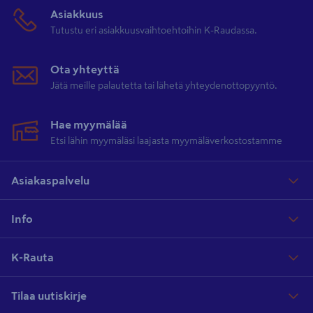
Asiakkuus
Tutustu eri asiakkuusvaihtoehtoihin K-Raudassa.
Ota yhteyttä
Jätä meille palautetta tai lähetä yhteydenottopyyntö.
Hae myymälää
Etsi lähin myymäläsi laajasta myymäläverkostostamme
Asiakaspalvelu
Info
K-Rauta
Tilaa uutiskirje