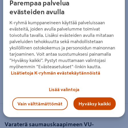
Parempaa palvelua
evästeiden avulla
K-ryhmä kumppaneineen käyttää palveluissaan
evästeitä, joiden avulla palvelumme toimivat
toivotulla tavalla. Lisäksi evästeiden avulla mitataan
palveluiden tehokkuutta sekä mahdollistetaan
yksilöllinen ostokokemus ja personoidun mainonnan
tarjoaminen. Voit antaa suostumuksesi painamalla
”Hyväksy kaikki”. Pystyt muuttamaan valintojasi
myöhemmin ”Evästeasetukset”-linkin kautta.
Lisätietoja K-ryhmän evästekäytännöistä
Zoomaa kuvaa sormilla kosketusnäytöllä
Lisää valintoja
Vain välttämättömät
Hyväksy kaikki
VUORIO
Varaterä saumauskaapimeen VU-