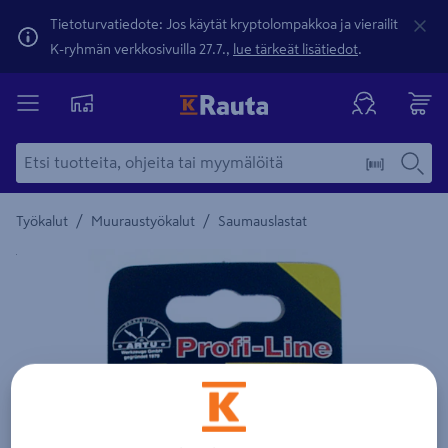
Tietoturvatiedote: Jos käytät kryptolompakkoa ja vierailit
K-ryhmän verkkosivuilla 27.7.,
lue tärkeät lisätiedot
.
/
/
Työkalut
Muuraustyökalut
Saumauslastat
Yksityiskohtainen kuvaus löytyy Tuotteen kuvaus -maamerki