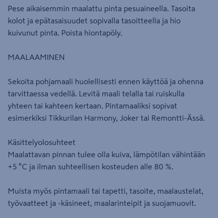
Pese aikaisemmin maalattu pinta pesuaineella. Tasoita
kolot ja epätasaisuudet sopivalla tasoitteella ja hio
kuivunut pinta. Poista hiontapöly.
MAALAAMINEN
Sekoita pohjamaali huolellisesti ennen käyttöä ja ohenna
tarvittaessa vedellä. Levitä maali telalla tai ruiskulla
yhteen tai kahteen kertaan. Pintamaaliksi sopivat
esimerkiksi Tikkurilan Harmony, Joker tai Remontti-Ässä.
Käsittelyolosuhteet
Maalattavan pinnan tulee olla kuiva, lämpötilan vähintään
+5 °C ja ilman suhteellisen kosteuden alle 80 %.
Muista myös pintamaali tai tapetti, tasoite, maalaustelat,
työvaatteet ja -käsineet, maalarinteipit ja suojamuovit.