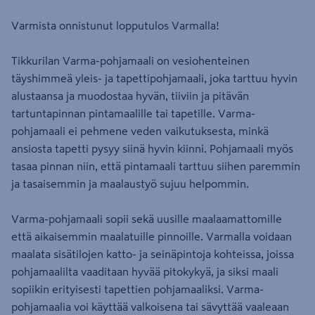
Varmista onnistunut lopputulos Varmalla!
Tikkurilan Varma-pohjamaali on vesiohenteinen
täyshimmeä yleis- ja tapettipohjamaali, joka tarttuu hyvin
alustaansa ja muodostaa hyvän, tiiviin ja pitävän
tartuntapinnan pintamaalille tai tapetille. Varma-
pohjamaali ei pehmene veden vaikutuksesta, minkä
ansiosta tapetti pysyy siinä hyvin kiinni. Pohjamaali myös
tasaa pinnan niin, että pintamaali tarttuu siihen paremmin
ja tasaisemmin ja maalaustyö sujuu helpommin.
Varma-pohjamaali sopii sekä uusille maalaamattomille
että aikaisemmin maalatuille pinnoille. Varmalla voidaan
maalata sisätilojen katto- ja seinäpintoja kohteissa, joissa
pohjamaalilta vaaditaan hyvää pitokykyä, ja siksi maali
sopiikin erityisesti tapettien pohjamaaliksi. Varma-
pohjamaalia voi käyttää valkoisena tai sävyttää vaaleaan