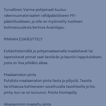
Turvallinen Varma-pohjamaali kuuluu
rakennusmateriaalien vähäpäästöiseen M1-
päästöluokkaan, ja sille on myönnetty tuotteen
kotimaisuudesta kertova Avainlippu.
PINNAN ESIKÄSITTELY
Esikäsittelemällä ja pohjamaalaamalla maalattavat tai
tapetoitavat pinnat saat kestävän ja kauniin lopputuloksen,
josta on iloa pitkäksi aikaa.
Maalaamaton pinta
Puhdista maalaamaton pinta liasta ja pölystä. Tasoita
tarvittaessa kohteeseen soveltuvalla tasoitteella ja hio
pinta, kun se on kuivunut. Poista hiontapöly.
Aikaisemmin maalattu pinta