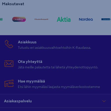
Maksutavat
Asiakkuus
Tutustu eri asiakkuusvaihtoehtoihin K-Raudassa.
Ota yhteyttä
Jätä meille palautetta tai lähetä yhteydenottopyyntö.
Hae myymälää
Etsi lähin myymäläsi laajasta myymäläverkostostamme
Asiakaspalvelu