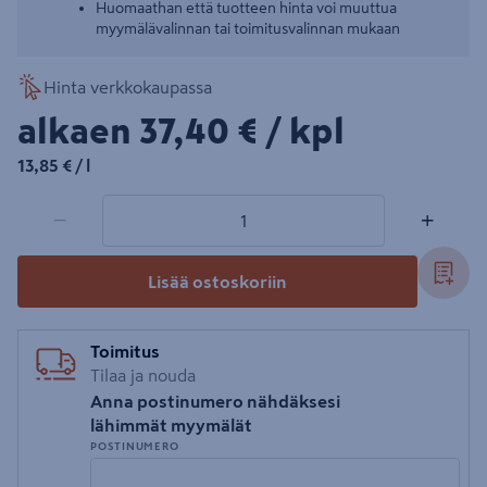
Huomaathan että tuotteen hinta voi muuttua
myymälävalinnan tai toimitusvalinnan mukaan
Hinta verkkokaupassa
37,40€/kpl
alkaen
37,40 €
/ kpl
13,85€/l
13,85 €
/ l
1 tuotetta
Määrä
−
+
Lisää ostoskoriin
Toimitus
Tilaa ja nouda
Anna postinumero nähdäksesi
lähimmät myymälät
POSTINUMERO