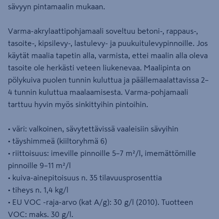
sävyyn pintamaalin mukaan.
Varma-akrylaattipohjamaali soveltuu betoni-, rappaus-,
tasoite-, kipsilevy-, lastulevy- ja puukuitulevypinnoille. Jos
käytät maalia tapetin alla, varmista, ettei maalin alla oleva
tasoite ole herkästi veteen liukenevaa. Maalipinta on
pölykuiva puolen tunnin kuluttua ja päällemaalattavissa 2–
4 tunnin kuluttua maalaamisesta. Varma-pohjamaali
tarttuu hyvin myös sinkittyihin pintoihin.
• väri: valkoinen, sävytettävissä vaaleisiin sävyihin
• täyshimmeä (kiiltoryhmä 6)
• riittoisuus: imeville pinnoille 5–7 m²/l, imemättömille
pinnoille 9–11 m²/l
• kuiva-ainepitoisuus n. 35 tilavuusprosenttia
• tiheys n. 1,4 kg/l
• EU VOC -raja-arvo (kat A/g): 30 g/l (2010). Tuotteen
VOC: maks. 30 g/l.