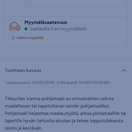
Syötä
Myymäläsaatavuus
postinumero
Saatavilla 2 eri myymälästä
Valitse myymälä
Tuotteen kuvaus
Tuotenumero
:
500962909
EAN-koodi
:
6408070050385
Tikkurilan Varma-pohjamaali on erinomainen valinta
maalattavan tai tapetoitavan seinän pohjamaaliksi.
Pohjamaali helpottaa maalaustyötä, antaa pintamaalille tai
tapetille hyvän tartunta-alustan ja tekee lopputuloksesta
siistin ja kestävän.