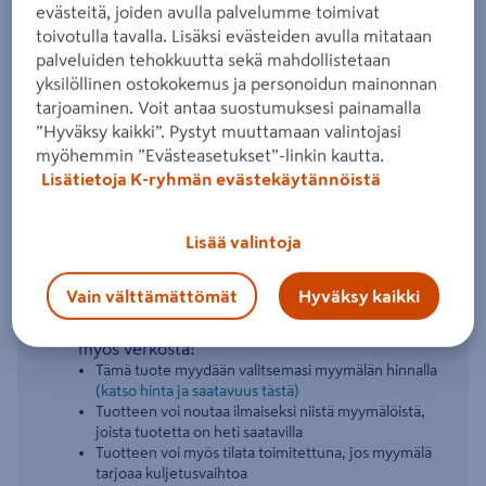
evästeitä, joiden avulla palvelumme toimivat
Tuotenumero
:
500962909
EAN-koodi
:
6408070050385
toivotulla tavalla. Lisäksi evästeiden avulla mitataan
palveluiden tehokkuutta sekä mahdollistetaan
Pitokykyinen akrylaattipohjamaali. Sopii erityisesti
yksilöllinen ostokokemus ja personoidun mainonnan
tarjoaminen. Voit antaa suostumuksesi painamalla
tapettien alle.
”Hyväksy kaikki”. Pystyt muuttamaan valintojasi
Lue koko tuotekuvaus
myöhemmin ”Evästeasetukset”-linkin kautta.
Lisätietoja K-ryhmän evästekäytännöistä
Lisää valintoja
Katso vastuullisuustiedot
Vain välttämättömät
Hyväksy kaikki
Uutta! Myymäläkohtaisia tuotteita saatavilla nyt
myös verkosta!
Tämä tuote myydään valitsemasi myymälän hinnalla
(katso hinta ja saatavuus tästä)
Tuotteen voi noutaa ilmaiseksi niistä myymälöistä,
joista tuotetta on heti saatavilla
Tuotteen voi myös tilata toimitettuna, jos myymälä
tarjoaa kuljetusvaihtoa