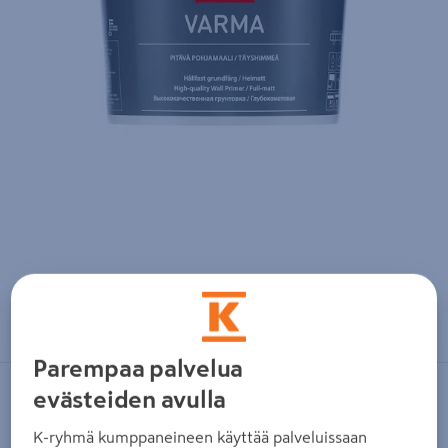
Zoomaa kuvaa sormilla kosketusnäytöllä
Parempaa palvelua
evästeiden avulla
TIKKURILA
Varma Pohjamaali 2,7l AP valkoinen
K-ryhmä kumppaneineen käyttää palveluissaan