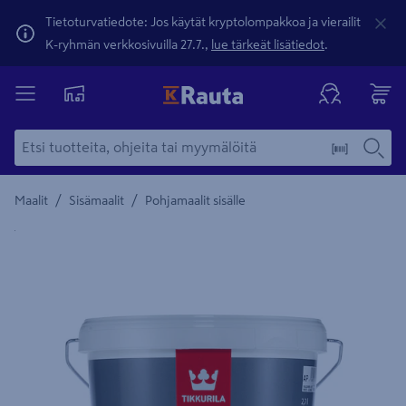
Tietoturvatiedote: Jos käytät kryptolompakkoa ja vierailit
K-ryhmän verkkosivuilla 27.7.,
lue tärkeät lisätiedot
.
/
/
Maalit
Sisämaalit
Pohjamaalit sisälle
Yksityiskohtainen kuvaus löytyy Tuotteen kuvaus -maamerki