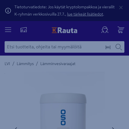
Tietoturvatiedote: Jos käytät kryptolompakkoa ja vierailit
K-ryhmän verkkosivuilla 27.7.,
lue tärkeät lisätiedot
.
/
/
LVI
Lämmitys
Lämminvesivaraajat
Yksityiskohtainen kuvaus löytyy Tuotteen kuvaus -maamerki
Edellinen
Seura