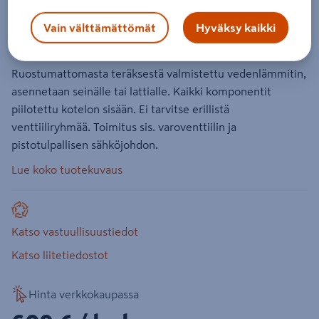
1x230V
Vain välttämättömät
Hyväksy kaikki
Tuotenumero
:
502295335
EAN-koodi
:
7070644007577
Ruostumattomasta teräksestä valmistettu vedenlämmitin,
asennetaan seinälle tai lattialle. Kaikki komponentit
piilotettu kotelon sisään. Ei tarvitse erillistä
venttiiliryhmää. Toimitus sis. varoventtiilin ja
pistotulpallisen sähköjohdon.
Lue koko tuotekuvaus
Katso vastuullisuustiedot
Katso liitetiedostot
Hinta verkkokaupassa