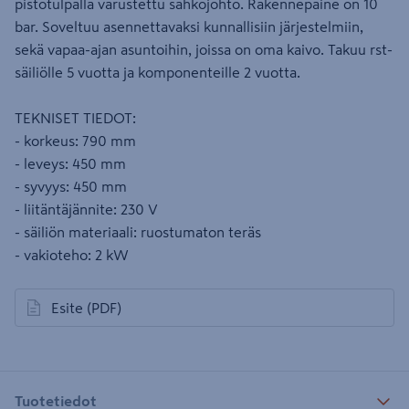
pistotulpalla varustettu sähköjohto. Rakennepaine on 10
bar. Soveltuu asennettavaksi kunnallisiin järjestelmiin,
sekä vapaa-ajan asuntoihin, joissa on oma kaivo. Takuu rst-
säiliölle 5 vuotta ja komponenteille 2 vuotta.
TEKNISET TIEDOT:
- korkeus: 790 mm
- leveys: 450 mm
- syvyys: 450 mm
- liitäntäjännite: 230 V
- säiliön materiaali: ruostumaton teräs
- vakioteho: 2 kW
Esite
(PDF)
avautuu uuteen välilehteen
Tuotetiedot