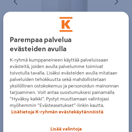
Parempaa palvelua
evästeiden avulla
K-ryhmä kumppaneineen käyttää palveluissaan
evästeitä, joiden avulla palvelumme toimivat
toivotulla tavalla. Lisäksi evästeiden avulla mitataan
palveluiden tehokkuutta sekä mahdollistetaan
yksilöllinen ostokokemus ja personoidun mainonnan
Zoomaa kuvaa sormilla kosketusnäytöllä
tarjoaminen. Voit antaa suostumuksesi painamalla
”Hyväksy kaikki”. Pystyt muuttamaan valintojasi
myöhemmin ”Evästeasetukset”-linkin kautta.
Lisätietoja K-ryhmän evästekäytännöistä
OSO
Vedenlämmitin OSO Wally W50 2kW
Lisää valintoja