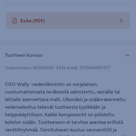
Esite
(PDF)
avautuu uuteen välilehteen
Tuotteen kuvaus
Tuotenumero
:
502295335
EAN-koodi
:
7070644007577
OSO Wally -vedenlämmitin on norjalainen,
ruostumattomasta teräksestä valmistettu, seinälle tai
lattialle asennettava malli. Ulkonäkö ja sisäänrakennettu
vedensekoitus tekevät tuotteesta tyylikkään ja
helppokäyttöisen. Kaikki komponentit on piilotettu
kotelon sisään. Tuotteeseen ei tarvitse asentaa erillistä
venttiiliryhmää. Toimitukseen kuuluu varoventtiili ja