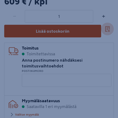
609€/kpl
609 €
/ kpl
1 tuotetta
Määrä
−
+
Lisää ostoskoriin
Toimitus
Toimitettavissa
Anna postinumero nähdäksesi
toimitusvaihtoehdot
POSTINUMERO
Syötä
Myymäläsaatavuus
postinumero
Saatavilla 1 eri myymälästä
Valitse myymälä