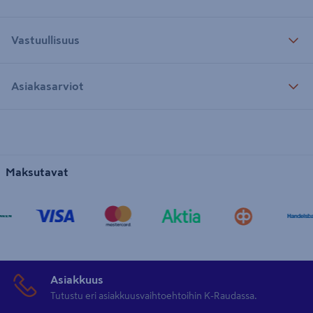
Vastuullisuus
Asiakasarviot
Maksutavat
Asiakkuus
Tutustu eri asiakkuusvaihtoehtoihin K-Raudassa.