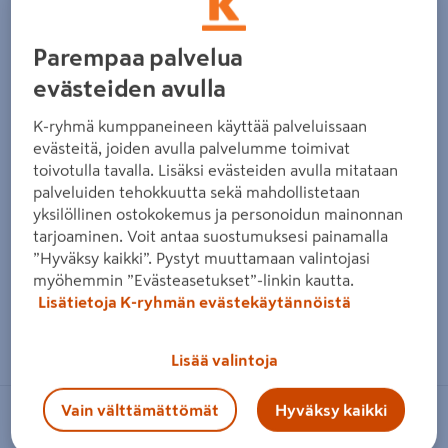
Edellinen
Seura
Parempaa palvelua
evästeiden avulla
K-ryhmä kumppaneineen käyttää palveluissaan
evästeitä, joiden avulla palvelumme toimivat
toivotulla tavalla. Lisäksi evästeiden avulla mitataan
palveluiden tehokkuutta sekä mahdollistetaan
yksilöllinen ostokokemus ja personoidun mainonnan
tarjoaminen. Voit antaa suostumuksesi painamalla
”Hyväksy kaikki”. Pystyt muuttamaan valintojasi
myöhemmin ”Evästeasetukset”-linkin kautta.
Lisätietoja K-ryhmän evästekäytännöistä
Zoomaa kuvaa sormilla kosketusnäytöllä
Lisää valintoja
Vain välttämättömät
Hyväksy kaikki
SVEDBERGS