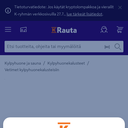
Tietoturvatiedote: Jos käytät kryptolompakkoa ja vierailit
K-ryhmän verkkosivuilla 27.7.,
lue tärkeät lisätiedot
.
/
/
Kylpyhuone ja sauna
Kylpyhuonekalusteet
Vetimet kylpyhuonekalusteisiin
Yksityiskohtainen kuvaus löytyy Tuotteen kuvaus -maamerki