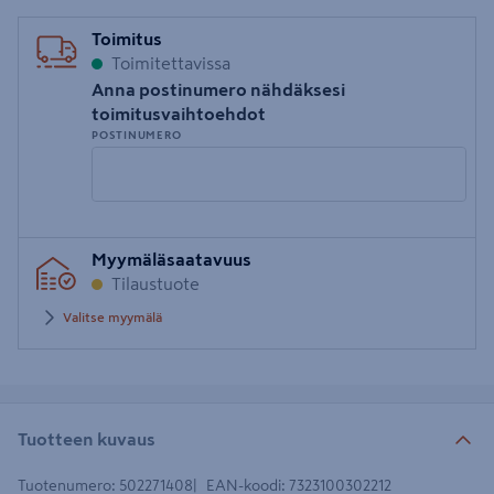
Toimitus
Toimitettavissa
Anna postinumero nähdäksesi
toimitusvaihtoehdot
POSTINUMERO
Syötä
Myymäläsaatavuus
postinumero
Tilaustuote
Valitse myymälä
Tuotteen kuvaus
Tuotenumero
:
502271408
EAN-koodi
:
7323100302212