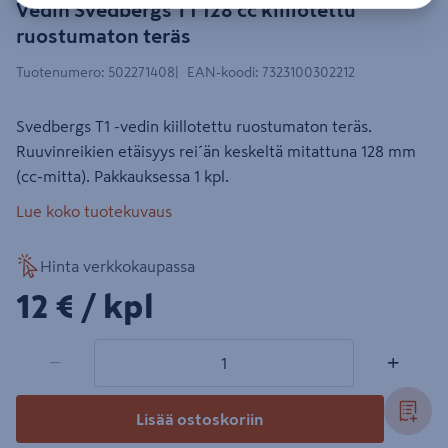
Vedin Svedbergs T1 128 cc kiillotettu
ruostumaton teräs
Tuotenumero
:
502271408
EAN-koodi
:
7323100302212
Svedbergs T1 -vedin kiillotettu ruostumaton teräs.
Ruuvinreikien etäisyys rei´än keskeltä mitattuna 128 mm
(cc-mitta). Pakkauksessa 1 kpl.
Lue koko tuotekuvaus
Hinta verkkokaupassa
12€/kpl
12 €
/ kpl
1 tuotetta
Määrä
−
+
Lisää ostoskoriin