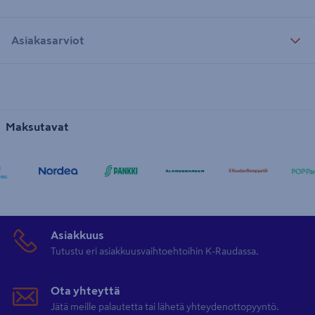
Asiakasarviot
Maksutavat
Asiakkuus
Tutustu eri asiakkuusvaihtoehtoihin K-Raudassa.
Ota yhteyttä
Jätä meille palautetta tai lähetä yhteydenottopyyntö.