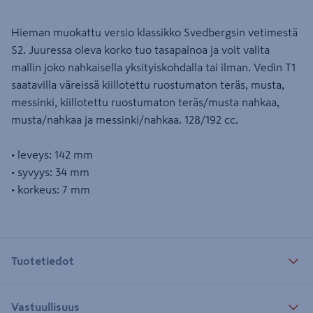
Hieman muokattu versio klassikko Svedbergsin vetimestä
S2. Juuressa oleva korko tuo tasapainoa ja voit valita
mallin joko nahkaisella yksityiskohdalla tai ilman. Vedin T1
saatavilla väreissä kiillotettu ruostumaton teräs, musta,
messinki, kiillotettu ruostumaton teräs/musta nahkaa,
musta/nahkaa ja messinki/nahkaa. 128/192 cc.
• leveys: 142 mm
• syvyys: 34 mm
• korkeus: 7 mm
Tuotetiedot
Vastuullisuus