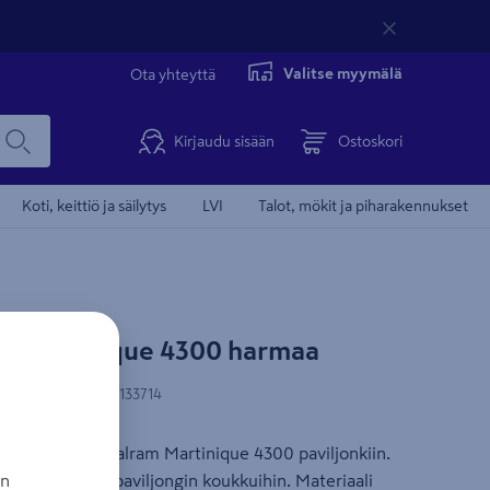
Valitse myymälä
Ota yhteyttä
Kirjaudu sisään
Ostoskori
Koti, keittiö ja säilytys
LVI
Talot, mökit ja piharakennukset
am Martinique 4300 harmaa
Ilmainen toimitu
N-koodi
:
7290108133714
en verhosetti Palram Martinique 4300 paviljonkiin.
sivua, kiinnitys paviljongin koukkuihin. Materiaali
an