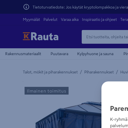
Tietoturvatiedote: Jos käytät kryptolompakkoa ja vierai
Myymälät
Palvelut
Varaa aika
Inspiraatio ja ohjeet
Tera
Rakennusmateriaalit
Puutavara
Kylpyhuone ja sauna
Pi
/
/
Talot, mökit ja piharakennukset
Piharakennukset
Huvi
Yksityiskohtainen kuvaus löytyy Tuotteen kuvaus -
Ilmainen toimitus
Parem
K-ryhmä 
palvelum