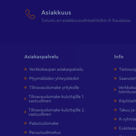
Asiakkuus
Tutustu eri asiakkuusvaihtoehtoihin K-Raudassa.
Asiakaspalvelu
Info
Verkkokaupan asiakaspalvelu
Tietosuo
Myymälöiden yhteystiedot
Saavutet
Tilinavauslomake yrityksille
Verkkokau
toimitus
Tilinavauslomake kuluttajille 1.
vastuullinen
Käyttöe
Tilinavauslomake kuluttajille 2.
Takuu ja
vastuullinen
K-ryhmän
Palautuslomake
Evästeas
Peruutusilmoitus