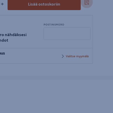
+
Lisää ostoskoriin
POSTINUMERO
ro nähdäksesi
hdot
Syötä
uus
postinumero
Valitse myymälä