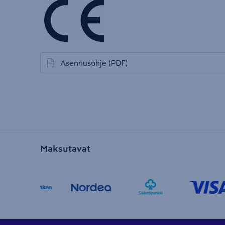
Asennusohje
(PDF)
avautuu uuteen välilehteen
Maksutavat