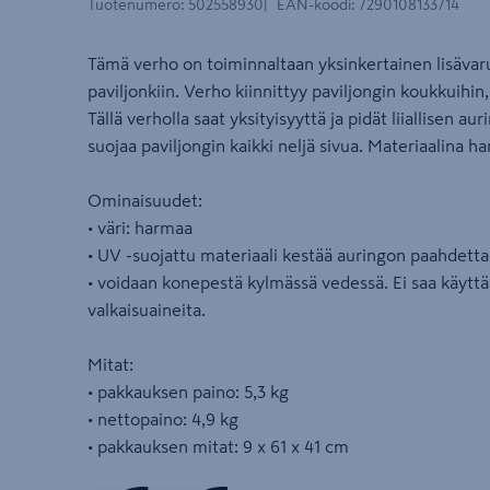
Tuotenumero
:
502558930
EAN-koodi
:
7290108133714
Tämä verho on toiminnaltaan yksinkertainen lisäv
paviljonkiin. Verho kiinnittyy paviljongin koukkuihi
Tällä verholla saat yksityisyyttä ja pidät liiallisen a
suojaa paviljongin kaikki neljä sivua. Materiaalina 
Ominaisuudet:
• väri: harmaa
• UV -suojattu materiaali kestää auringon paahdetta
• voidaan konepestä kylmässä vedessä. Ei saa käyttää
valkaisuaineita.
Mitat:
• pakkauksen paino: 5,3 kg
• nettopaino: 4,9 kg
• pakkauksen mitat: 9 x 61 x 41 cm