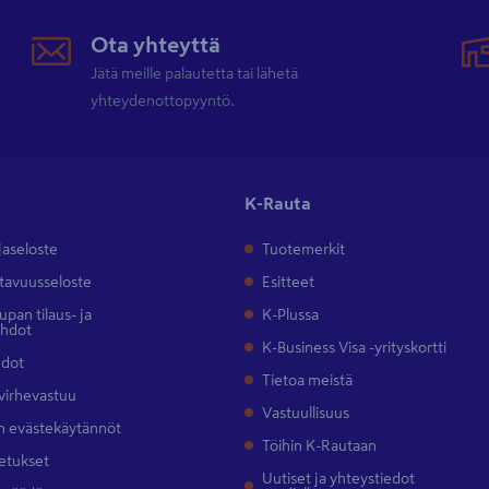
Ota yhteyttä
Jätä meille palautetta tai lähetä
yhteydenottopyyntö.
K-Rauta
jaseloste
Tuotemerkit
tavuusseloste
Esitteet
pan tilaus- ja
K-Plussa
ehdot
K-Business Visa -yrityskortti
hdot
Tietoa meistä
 virhevastuu
Vastuullisuus
 evästekäytännöt
Töihin K-Rautaan
etukset
Uutiset ja yhteystiedot