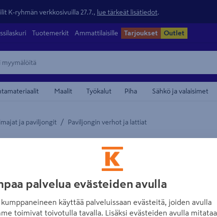
lit K-ryhmän verkkosivuilla 27.7.,
lue tärkeät lisätiedot
.
ssilaskuri
Tuotemerkit
Ammattilaisille
Tarjoukset
Outlet
ntamateriaalit
Maalit
Työkalut
Piha
Sähkö ja valaisimet
/
majat ja paviljongit
Paviljongin verhot ja lattiat
maamerkistä
CANOPIA BY PALRAM
Verhosetti Palr
Ilmainen toimitus
Tuotenumero
:
502558930
EA
paa palvelua evästeiden avulla
Toiminnaltaan yksinkertain
kumppaneineen käyttää palveluissaan evästeitä, joiden avulla
Suojaa paviljongin kaikki 4 
me toimivat toivotulla tavalla. Lisäksi evästeiden avulla mitata