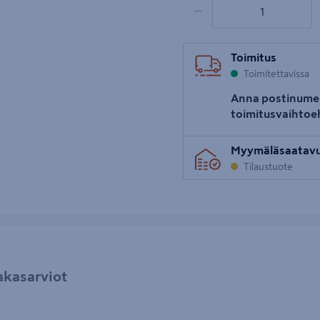
1 tuotetta
Määrä
−
Toimitus
Toimitettavissa
Anna postinume
toimitusvaihtoe
Myymäläsaatav
Tilaustuote
akasarviot