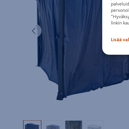
palvelui
personoi
”Hyväksy
linkin ka
Edellinen
Lisää va