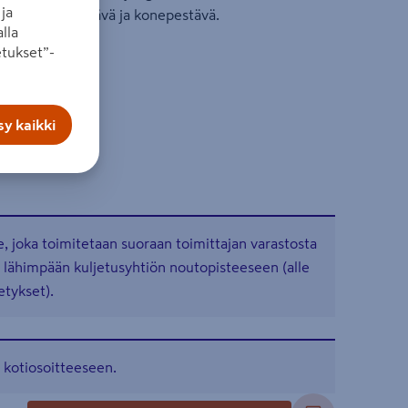
ja
armaa. UV-kestävä ja konepestävä.
lla
tukset”-
y kaikki
, joka toimitetaan suoraan toimittajan varastosta
a lähimpään kuljetusyhtiön noutopisteeseen (alle
etykset).
 kotiosoitteeseen.