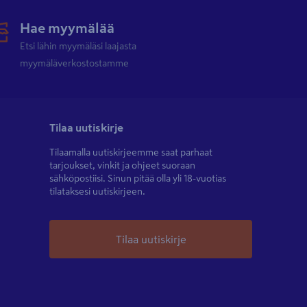
Hae myymälää
Etsi lähin myymäläsi laajasta
myymäläverkostostamme
Tilaa uutiskirje
Tilaamalla uutiskirjeemme saat parhaat
tarjoukset, vinkit ja ohjeet suoraan
sähköpostiisi. Sinun pitää olla yli 18-vuotias
tilataksesi uutiskirjeen.
Tilaa uutiskirje