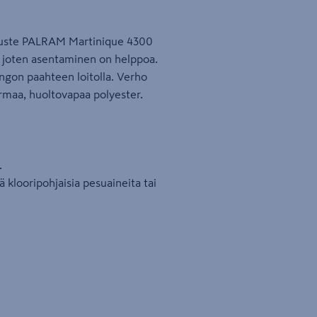
aruste PALRAM Martinique 4300
n, joten asentaminen on helppoa.
uringon paahteen loitolla. Verho
harmaa, huoltovapaa polyester.
.
 klooripohjaisia pesuaineita tai