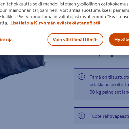
den tehokkuutta sekä mahdollistetaan yksilöllinen ostokokemus 
polyesteriä, väri tummanh
dun mainonnan tarjoaminen. Voit antaa suostumuksesi painama
Lue koko tuotekuvaus
 kaikki”. Pystyt muuttamaan valintojasi myöhemmin ”Evästease
utta.
Lisätietoja K-ryhmän evästekäytännöistä
Katso liitetiedostot
Seuraava
lintoja
Vain välttämättömät
Hyväks
Hinta verkkokaupassa
365€/kpl
365 €
/ kpl
Tämä on tilaustuote
asiakkaan osoitett
30 kg painoiset läh
Tuote rahtivapaasti