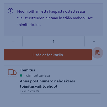
Huomioithan, että kaupasta ostettaessa
tilaustuotteiden hintaan lisätään mahdolliset
toimituskulut.
1 tuotetta
Määrä
−
+
Lisää ostoskoriin
Toimitus
Toimitettavissa
Anna postinumero nähdäksesi
toimitusvaihtoehdot
POSTINUMERO