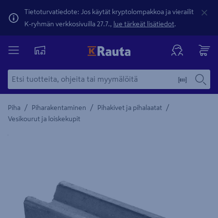
Tietoturvatiedote: Jos käytät kryptolompakkoa ja vierailit
K-ryhmän verkkosivuilla 27.7.,
lue tärkeät lisätiedot
.
/
/
/
Piha
Piharakentaminen
Pihakivet ja pihalaatat
Vesikourut ja loiskekupit
Yksityiskohtainen kuvaus löytyy Tuotteen kuvaus -maamerki