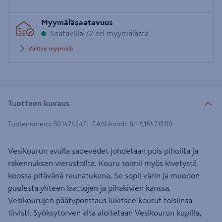
Syötä
Myymäläsaatavuus
postinumero
Saatavilla 72 eri myymälästä
Valitse myymälä
Tuotteen kuvaus
Tuotenumero
:
501474247
EAN-koodi
:
6419184713110
Vesikourun avulla sadevedet johdetaan pois pihoilta ja
rakennuksen vierustoilta. Kouru toimii myös kivetystä
koossa pitävänä reunatukena. Se sopii värin ja muodon
puolesta yhteen laattojen ja pihakivien kanssa.
Vesikourujen päätyponttaus lukitsee kourut toisiinsa
tiivisti. Syöksytorven alta aloitetaan Vesikourun kupilla,