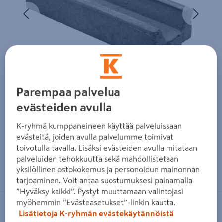
Edellinen
Seura
Parempaa palvelua
evästeiden avulla
K-ryhmä kumppaneineen käyttää palveluissaan
evästeitä, joiden avulla palvelumme toimivat
toivotulla tavalla. Lisäksi evästeiden avulla mitataan
palveluiden tehokkuutta sekä mahdollistetaan
Zoomaa kuvaa sormilla kosketusnäytöllä
yksilöllinen ostokokemus ja personoidun mainonnan
tarjoaminen. Voit antaa suostumuksesi painamalla
”Hyväksy kaikki”. Pystyt muuttamaan valintojasi
myöhemmin ”Evästeasetukset”-linkin kautta.
LAKKA
Lisätietoja K-ryhmän evästekäytännöistä