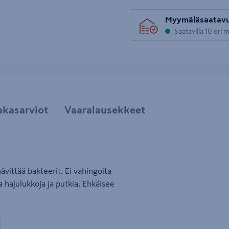
Myymäläsaatav
Saatavilla 10 eri
akasarviot
Vaaralausekkeet
vittää bakteerit. Ei vahingoita
 hajulukkoja ja putkia. Ehkäisee