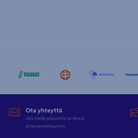
Ota yhteyttä
Jätä meille palautetta tai lähetä
yhteydenottopyyntö.