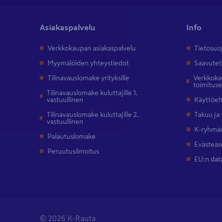
Asiakaspalvelu
Info
Verkkokaupan asiakaspalvelu
Tietosuo
Myymälöiden yhteystiedot
Saavutet
Tilinavauslomake yrityksille
Verkkokau
toimitus
Tilinavauslomake kuluttajille 1.
vastuullinen
Käyttöe
Tilinavauslomake kuluttajille 2.
Takuu ja
vastuullinen
K-ryhmän
Palautuslomake
Evästeas
Peruutusilmoitus
EU:n dat
© 2026 K-Rauta