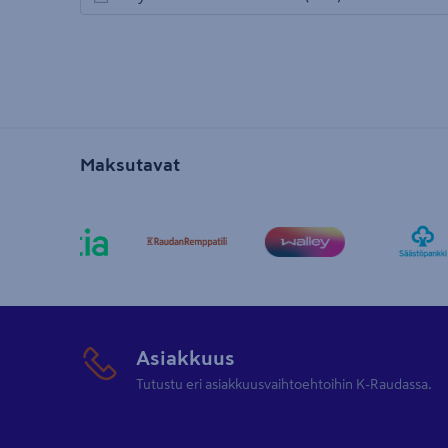
avautuu uuteen välilehteen
Maksutavat
Asiakkuus
Tutustu eri asiakkuusvaihtoehtoihin K-Raudassa.