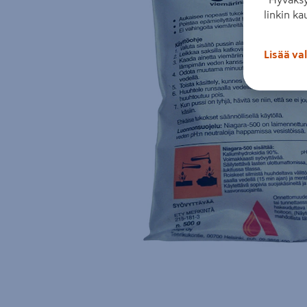
linkin ka
Lisää va