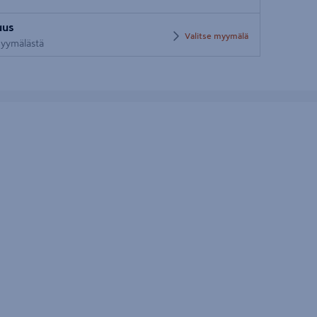
Syötä
uus
postinumero
Valitse myymälä
 myymälästä