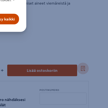
t ja muut orgaaniset aineet viemäreistä ja
y kaikki
+
Lisää ostoskoriin
POSTINUMERO
ro nähdäksesi
lät