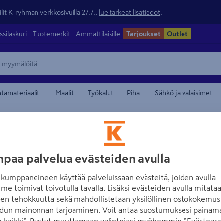
lit K-ryhmän verkkosivuilla 27.7.,
lue tärkeät lisätiedot
.
ssilaskuri
Tuotemerkit
Ammattilaisille
Tarjoukset
Outlet
ntamateriaalit
Maalit
Työkalut
Piha
Sähkö ja valaisimet
maamerkistä
NIAGARA
Viemärinavausai
paa palvelua evästeiden avulla
kumppaneineen käyttää palveluissaan evästeitä, joiden avulla
Tuotenumero
:
501494784
EA
me toimivat toivotulla tavalla. Lisäksi evästeiden avulla mitata
den tehokkuutta sekä mahdollistetaan yksilöllinen ostokokemus 
5.0
1 arvostel
dun mainonnan tarjoaminen. Voit antaa suostumuksesi painama
Niagara-500-viemärinavaus
 kaikki”. Pystyt muuttamaan valintojasi myöhemmin ”Evästease