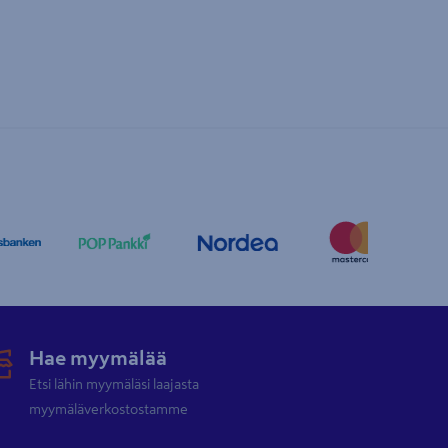
Hae myymälää
Etsi lähin myymäläsi laajasta
myymäläverkostostamme