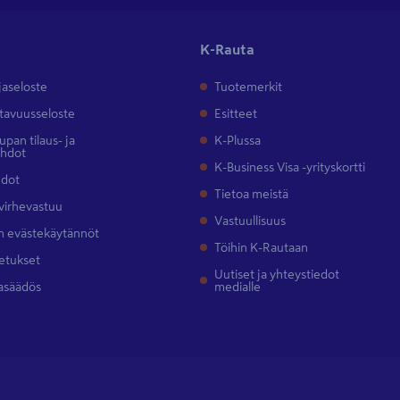
K-Rauta
jaseloste
Tuotemerkit
tavuusseloste
Esitteet
pan tilaus- ja
K-Plussa
ehdot
K-Business Visa -yrityskortti
hdot
Tietoa meistä
 virhevastuu
Vastuullisuus
 evästekäytännöt
Töihin K-Rautaan
etukset
Uutiset ja yhteystiedot
asäädös
medialle