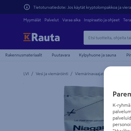
Tietoturvatiedote: Jos käytät kryptolompakkoa ja vierai
Myymälät
Palvelut
Varaa aika
Inspiraatio ja ohjeet
Tera
Rakennusmateriaalit
Puutavara
Kylpyhuone ja sauna
Pi
/
/
LVI
Vesi ja viemäröinti
Viemärinavaajat
Yksityiskohtainen kuvaus löytyy Tuotteen kuvaus -
Parem
K-ryhmä 
palvelum
palvelui
personoi
”Hyväksy