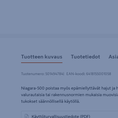
Tuotteen kuvaus
Tuotetiedot
Asi
Tuotenumero
:
501494784
EAN-koodi
:
6418155001058
Niagara-500 poistaa myös epämiellyttävät hajut ja hä
valurautaisia tai rakennusnormien mukaisia muovisia
tukokset säännöllisellä käytöllä.
Käyttöturvallisuustiedote
(PDF)