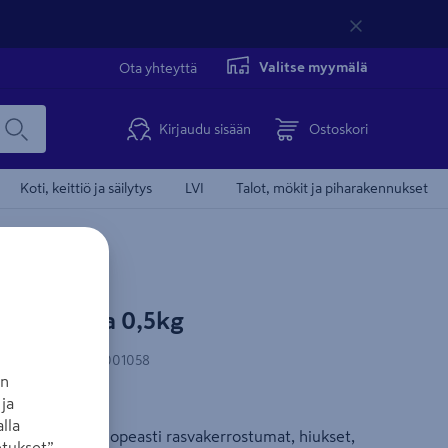
Valitse myymälä
Ota yhteyttä
Kirjaudu sisään
Ostoskori
Koti, keittiö ja säilytys
LVI
Talot, mökit ja piharakennukset
ne Niagara 0,5kg
N-koodi
:
6418155001058
an
ja
u
lla
aine hajottaa nopeasti rasvakerrostumat, hiukset,
tukset”-