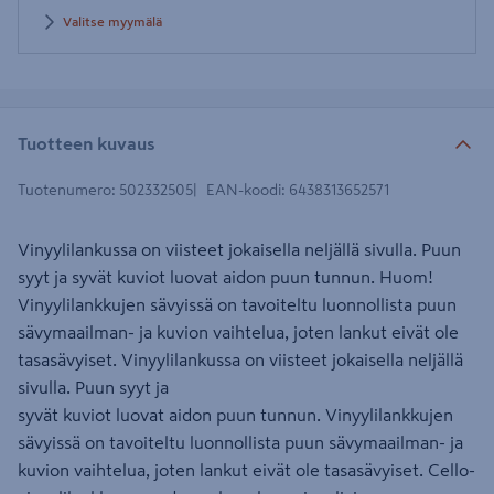
Valitse myymälä
Tuotteen kuvaus
Tuotenumero
:
502332505
EAN-koodi
:
6438313652571
Vinyylilankussa on viisteet jokaisella neljällä sivulla. Puun
syyt ja syvät kuviot luovat aidon puun tunnun. Huom!
Vinyylilankkujen sävyissä on tavoiteltu luonnollista puun
sävymaailman- ja kuvion vaihtelua, joten lankut eivät ole
tasasävyiset. Vinyylilankussa on viisteet jokaisella neljällä
sivulla. Puun syyt ja
syvät kuviot luovat aidon puun tunnun. Vinyylilankkujen
sävyissä on tavoiteltu luonnollista puun sävymaailman- ja
kuvion vaihtelua, joten lankut eivät ole tasasävyiset. Cello-