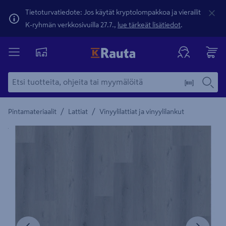
Tietoturvatiedote: Jos käytät kryptolompakkoa ja vierailit
K-ryhmän verkkosivuilla 27.7.,
lue tärkeät lisätiedot
.
/
/
Pintamateriaalit
Lattiat
Vinyylilattiat ja vinyylilankut
Yksityiskohtainen kuvaus löytyy Tuotteen kuvaus -maamerki
Edellinen
Seura