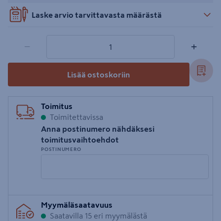
Laske arvio tarvittavasta määrästä
1 tuotetta
Määrä
−
+
Lisää ostoskoriin
Toimitus
Toimitettavissa
Anna postinumero nähdäksesi
toimitusvaihtoehdot
POSTINUMERO
Syötä
Myymäläsaatavuus
postinumero
Saatavilla 15 eri myymälästä