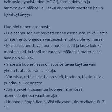
haihtuvien yhdisteiden (VOCt), formaldehydin ja
ammoniakin päästöille, lisäksi arvioidaan tuotteen hajun
hyväksyttävyys.
Huomioi ennen asennusta
• Lue asennusohjeet tarkasti ennen asennusta. Mikäli lattia
on asennettu ohjeiden vastaisesti ei takuu ole voimassa.
• Mittaa asennettava huone huolellisesti ja laske kuinka
monta pakettia tarvitset varaa ylimääräistä materiaalia
aina noin 5–10 %.
• Yhdessä huonetilassa on suositeltavaa käyttää vain
yhden tuotantoerän lankkuja.
• Varmista, että aluslattia on sileä, tasainen, täysin kuiva,
puhdas ja liikkumaton.
• Anna paketin tasaantua huoneenlämmössä
asennusohjeessa vaaditun ajan.
• Huoneen lämpötilan pitäisi olla asennuksen aikana 19–21
°C.