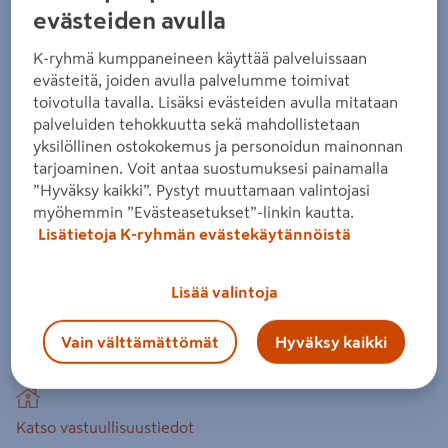
KL33 2,292m²
evästeiden avulla
Tuotenumero
:
502332505
EAN-koodi
:
6438313652571
K-ryhmä kumppaneineen käyttää palveluissaan
evästeitä, joiden avulla palvelumme toimivat
toivotulla tavalla. Lisäksi evästeiden avulla mitataan
Vinyylilankku Cello Paris on kaunis vaaleahko lattia.
palveluiden tehokkuutta sekä mahdollistetaan
Vinyylilankun käyttöluokka on 33. Mitat 5 x 232 x 1235 mm.
yksilöllinen ostokokemus ja personoidun mainonnan
Integroitu alusmateriaali.
tarjoaminen. Voit antaa suostumuksesi painamalla
”Hyväksy kaikki”. Pystyt muuttamaan valintojasi
Integroitu alusmateriaali
myöhemmin ”Evästeasetukset”-linkin kautta.
Askeläänen parannusarvo:18dB
Lisätietoja K-ryhmän evästekäytännöistä
Käyttöluokka KL33
Lisää valintoja
Liukkausluokka R9
Vain välttämättömät
Hyväksy kaikki
Lue koko tuotekuvaus
Katso vastuullisuustiedot