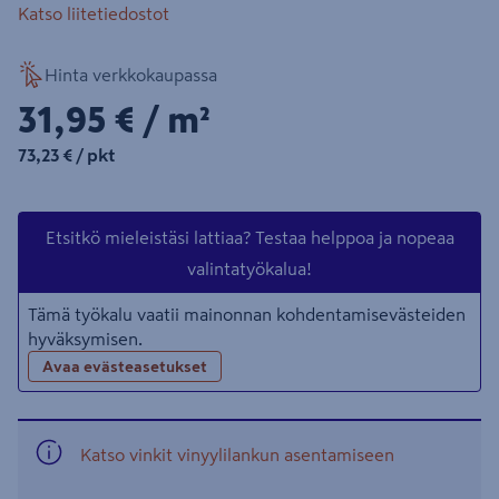
Katso liitetiedostot
Hinta verkkokaupassa
31,95€/m²
31,95 €
/ m²
73,23€/pkt
73,23 €
/ pkt
Etsitkö mieleistäsi lattiaa? Testaa helppoa ja nopeaa
valintatyökalua!
Tämä työkalu vaatii mainonnan kohdentamisevästeiden
hyväksymisen.
Avaa evästeasetukset
Katso vinkit vinyylilankun asentamiseen