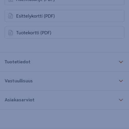
avautuu uuteen välilehteen
Esittelykortti
(PDF)
avautuu uuteen välilehteen
Tuotekortti
(PDF)
avautuu uuteen välilehteen
Tuotetiedot
Vastuullisuus
Asiakasarviot