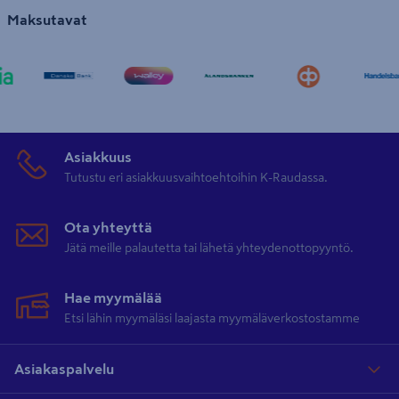
Maksutavat
Asiakkuus
Tutustu eri asiakkuusvaihtoehtoihin K-Raudassa.
Ota yhteyttä
Jätä meille palautetta tai lähetä yhteydenottopyyntö.
Hae myymälää
Etsi lähin myymäläsi laajasta myymäläverkostostamme
Asiakaspalvelu