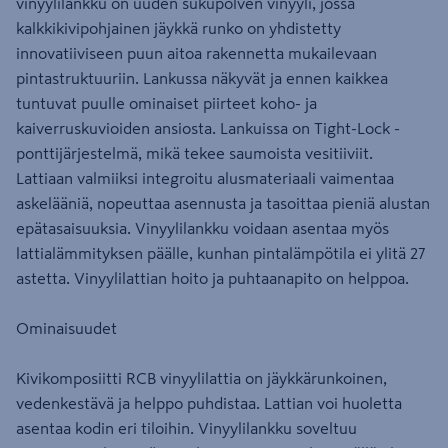
vinyylilankku on uuden sukupolven vinyyli, jossa
kalkkikivipohjainen jäykkä runko on yhdistetty
innovatiiviseen puun aitoa rakennetta mukailevaan
pintastruktuuriin. Lankussa näkyvät ja ennen kaikkea
tuntuvat puulle ominaiset piirteet koho- ja
kaiverruskuvioiden ansiosta. Lankuissa on Tight-Lock -
ponttijärjestelmä, mikä tekee saumoista vesitiiviit.
Lattiaan valmiiksi integroitu alusmateriaali vaimentaa
askelääniä, nopeuttaa asennusta ja tasoittaa pieniä alustan
epätasaisuuksia. Vinyylilankku voidaan asentaa myös
lattialämmityksen päälle, kunhan pintalämpötila ei ylitä 27
astetta. Vinyylilattian hoito ja puhtaanapito on helppoa.
Ominaisuudet
Kivikomposiitti RCB vinyylilattia on jäykkärunkoinen,
vedenkestävä ja helppo puhdistaa. Lattian voi huoletta
asentaa kodin eri tiloihin. Vinyylilankku soveltuu