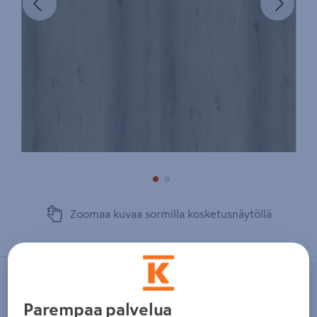
Zoomaa kuvaa sormilla kosketusnäytöllä
CELLO
Vinyylilankku Cello Paris CEL-5755-IB
Parempaa palvelua