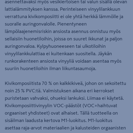
asennettavaksi myös vesikiertoisen tai valun sisällä olevan
lattialämmityksen kanssa. Perinteiseen vinyylilankkuun
verrattuna kivikomposiitti ei ole yhtä herkkä lämmölle ja
suoralle auringonvalolle. Pienentyneen
lämpölaajenemisriskin ansiosta asennus onnistuu myös
sellaisiin huonetiloihin, joissa on suuret ikkunat ja paljon
auringonvaloa. Kylpyhuoneeseen tai ulkotiloihin
vinyylilankkulattiaa ei kuitenkaan suositella. Jäykän
runkorakenteen ansiosta vinyyliä voidaan asentaa myös
suuriin huonetiloihin ilman liikuntasaumoja.
Kivikomposiitista 70 % on kalkkikiveä, johon on sekoitettu
noin 25 % PVC:tä. Valmistuksen aikana eri kerrokset
puristetaan vahvaksi, ohueksi lankuksi. Liimaa ei käytetä.
Kivikomposiittivinyylin VOC-päästöt (VOC=haihtuvat
orgaaniset yhdisteet) ovat alhaiset. Tällä tuotteella on
sisäilman laadusta kertova M1-luokitus. M1-luokitus
asettaa raja-arvot materiaalien ja kalusteiden orgaanisten