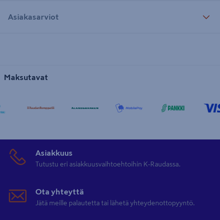
Asiakasarviot
Maksutavat
Asiakkuus
Tutustu eri asiakkuusvaihtoehtoihin K-Raudassa.
Ota yhteyttä
Jätä meille palautetta tai lähetä yhteydenottopyyntö.