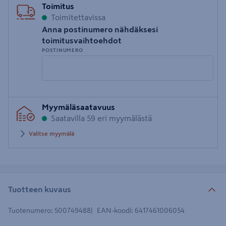
Toimitus
Toimitettavissa
Anna postinumero nähdäksesi
toimitusvaihtoehdot
POSTINUMERO
Syötä
Myymäläsaatavuus
postinumero
Saatavilla 59 eri myymälästä
Valitse myymälä
Tuotteen kuvaus
Tuotenumero
:
500749488
EAN-koodi
:
6417461006054