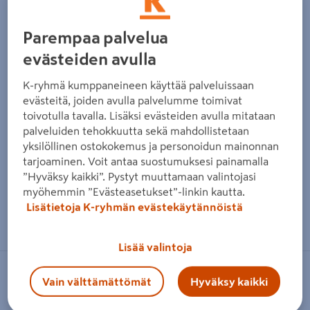
Parempaa palvelua
evästeiden avulla
K-ryhmä kumppaneineen käyttää palveluissaan
evästeitä, joiden avulla palvelumme toimivat
toivotulla tavalla. Lisäksi evästeiden avulla mitataan
palveluiden tehokkuutta sekä mahdollistetaan
yksilöllinen ostokokemus ja personoidun mainonnan
tarjoaminen. Voit antaa suostumuksesi painamalla
”Hyväksy kaikki”. Pystyt muuttamaan valintojasi
myöhemmin ”Evästeasetukset”-linkin kautta.
Lisätietoja K-ryhmän evästekäytännöistä
Zoomaa kuvaa sormilla kosketusnäytöllä
Lisää valintoja
FLÄKTGROUP
Vain välttämättömät
Hyväksy kaikki
Virtaussäleikkö FläktGroup HSO