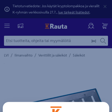
Tietoturvatiedote: Jos käytät kryptolompakkoa ja vierailit
K-ryhmän verkkosivuilla 27.7.,
lue tärkeät lisätiedot
.
/
/
/
LVI
Ilmanvaihto
Venttiilit ja säleiköt
Säleiköt
Yksityiskohtainen kuvaus löytyy Tuotteen kuvaus -maamerki