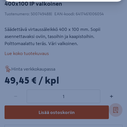
400x100 IP valkoinen
Tuotenumero
:
500749488
EAN-koodi
:
6417461006054
Säädettävä virtaussäleikkö 400 x 100 mm. Sopii
asennettavaksi oviin, tasoihin ja kaapistoihin.
Polttomaalattu teräs. Väri valkoinen.
Lue koko tuotekuvaus
Hinta verkkokaupassa
49,45€/kpl
49,45 €
/ kpl
1 tuotetta
Määrä
−
+
Lisää ostoskoriin