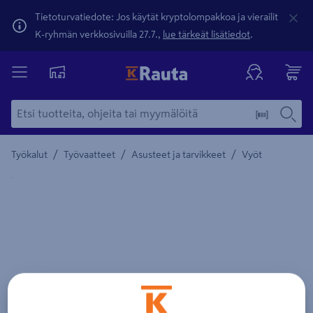
Tietoturvatiedote: Jos käytät kryptolompakkoa ja vierailit
K-ryhmän verkkosivuilla 27.7.,
lue tärkeät lisätiedot
.
/
/
/
Työkalut
Työvaatteet
Asusteet ja tarvikkeet
Vyöt
Yksityiskohtainen kuvaus löytyy Tuotteen kuvaus -maamerki