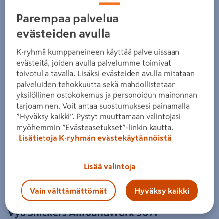
Parempaa palvelua
evästeiden avulla
K-ryhmä kumppaneineen käyttää palveluissaan
evästeitä, joiden avulla palvelumme toimivat
toivotulla tavalla. Lisäksi evästeiden avulla mitataan
palveluiden tehokkuutta sekä mahdollistetaan
yksilöllinen ostokokemus ja personoidun mainonnan
tarjoaminen. Voit antaa suostumuksesi painamalla
”Hyväksy kaikki”. Pystyt muuttamaan valintojasi
myöhemmin ”Evästeasetukset”-linkin kautta.
Lisätietoja K-ryhmän evästekäytännöistä
Zoomaa kuvaa sormilla kosketusnäytöllä
Lisää valintoja
Vain välttämättömät
Hyväksy kaikki
SNICKERS WORKWEAR
Vyö Snickers AllroundWork 9071