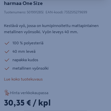
harmaa One Size
Tuotenumero
:
501991285
EAN-koodi
:
7332515279699
Kestävä vyö, jossa on kumipinnoitettu mattapintainen
metallinen vyönsolki. Vyön leveys 40 mm.
100 % polyesteriä
40 mm leveä
napakka kudos
metallinen vyönsolki
Lue koko tuotekuvaus
Hinta verkkokaupassa
30,35€/kpl
30,35 €
/ kpl