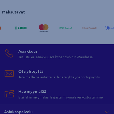
Maksutavat
Asiakkuus
Tutustu eri asiakkuusvaihtoehtoihin K-Raudassa.
Ota yhteyttä
Jätä meille palautetta tai lähetä yhteydenottopyyntö.
Hae myymälää
Etsi lähin myymäläsi laajasta myymäläverkostostamme
Asiakaspalvelu