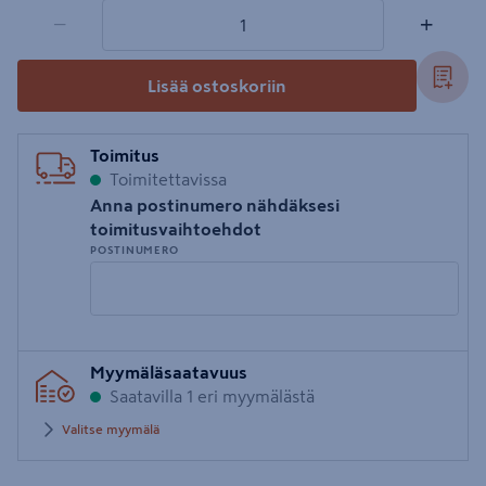
1 tuotetta
Määrä
−
+
Lisää ostoskoriin
Toimitus
Toimitettavissa
Anna postinumero nähdäksesi
toimitusvaihtoehdot
POSTINUMERO
Syötä
Myymäläsaatavuus
postinumero
Saatavilla 1 eri myymälästä
Valitse myymälä