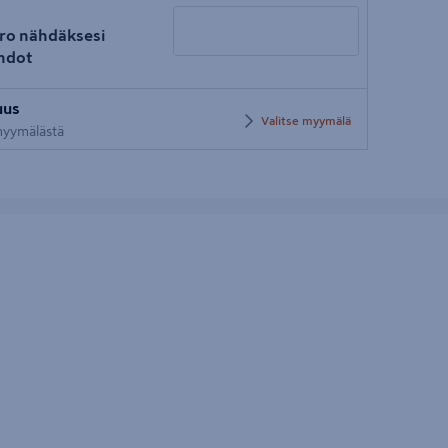
ro nähdäksesi
hdot
Syötä
uus
postinumero
Valitse myymälä
 myymälästä