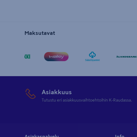
Maksutavat
Asiakkuus
Tutustu eri asiakkuusvaihtoehtoihin K-Raudassa.
Asiakaspalvelu
Info