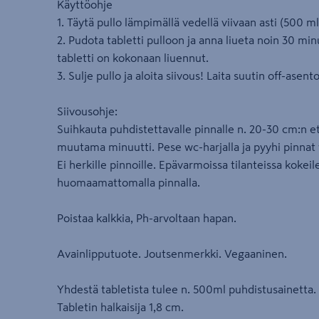
Käyttöohje
1. Täytä pullo lämpimällä vedellä viivaan asti (500 ml
2. Pudota tabletti pulloon ja anna liueta noin 30 min
tabletti on kokonaan liuennut.
3. Sulje pullo ja aloita siivous! Laita suutin off-asent
Siivousohje:
Suihkauta puhdistettavalle pinnalle n. 20-30 cm:n et
muutama minuutti. Pese wc-harjalla ja pyyhi pinnat w
Ei herkille pinnoille. Epävarmoissa tilanteissa kokeil
huomaamattomalla pinnalla.
Poistaa kalkkia, Ph-arvoltaan hapan.
Avainlipputuote. Joutsenmerkki. Vegaaninen.
Yhdestä tabletista tulee n. 500ml puhdistusainetta.
Tabletin halkaisija 1,8 cm.