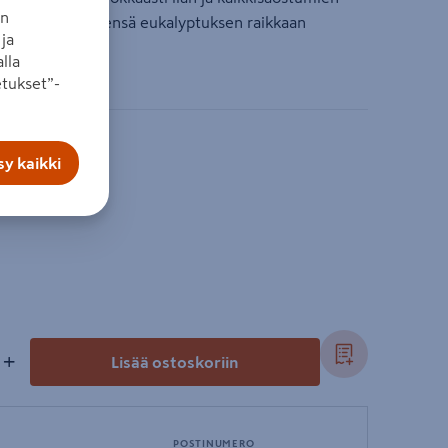
an
a ja jättää jälkeensä eukalyptuksen raikkaan
ja
lla
tukset”-
y kaikki
+
Lisää ostoskoriin
POSTINUMERO