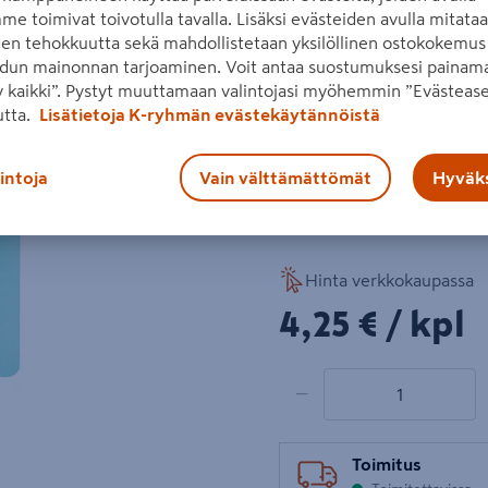
me toimivat toivotulla tavalla. Lisäksi evästeiden avulla mitata
kimppuun. Se poistaa hajuj
den tehokkuutta sekä mahdollistetaan yksilöllinen ostokokemus 
tuoksun.
dun mainonnan tarjoaminen. Voit antaa suostumuksesi painama
Lue koko tuotekuvaus
 kaikki”. Pystyt muuttamaan valintojasi myöhemmin ”Evästease
utta.
Lisätietoja K-ryhmän evästekäytännöistä
lintoja
Vain välttämättömät
Hyväks
Katso vastuullisuustiedot
Katso liitetiedostot
Hinta verkkokaupassa
4,25€/kpl
4,25 €
/ kpl
1 tuotetta
Määrä
−
Toimitus