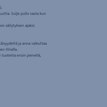
).
uuttia. Sulje pullo vasta kun
oon säilytyksen ajaksi.
äisyydeltä ja anna vaikuttaa
c-liinalla.
e tuotetta ensin pienellä,