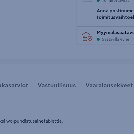
Toimitettavissa
Anna postinume
toimitusvaihtoe
Myymäläsaatav
Saatavilla 48 eri
akasarviot
Vastuullisuus
Vaaralausekkeet
si wc-puhdistusainetablettia.