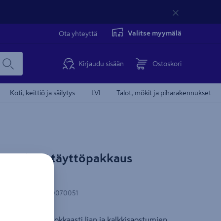
Valitse myymälä
Ota yhteyttä
Kirjaudu sisään
Ostoskori
Koti, keittiö ja säilytys
LVI
Talot, mökit ja piharakennukset
etabletti täyttöpakkaus
N-koodi
:
6423800070051
e hyökkää tehokkaasti lian ja kalkkisaostumien