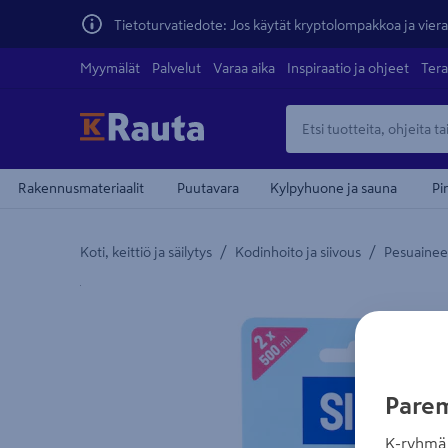
Tietoturvatiedote: Jos käytät kryptolompakkoa ja vierai
Myymälät
Palvelut
Varaa aika
Inspiraatio ja ohjeet
Tera
Rakennusmateriaalit
Puutavara
Kylpyhuone ja sauna
Pi
/
/
Koti, keittiö ja säilytys
Kodinhoito ja siivous
Pesuaineet
Yksityiskohtainen kuvaus löytyy Tuotteen kuvaus -
Parem
K-ryhmä 