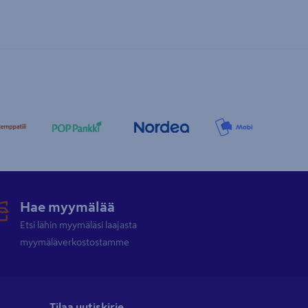
Hae myymälää
Etsi lähin myymäläsi laajasta
myymäläverkostostamme
Tilaa uutiskirje