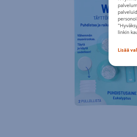
palvelum
palvelui
personoi
”Hyväksy
linkin ka
Lisää va