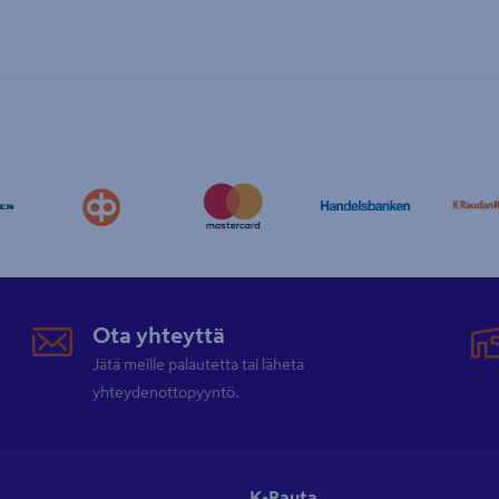
Ota yhteyttä
Jätä meille palautetta tai lähetä
yhteydenottopyyntö.
K-Rauta