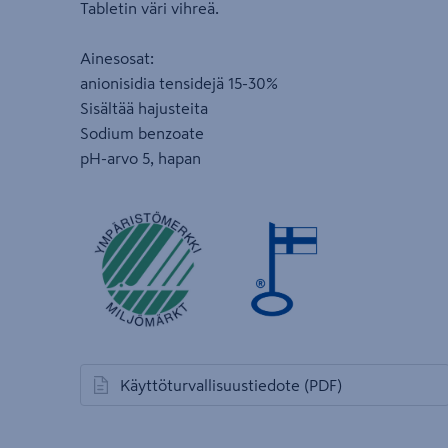
Tabletin väri vihreä.
Ainesosat:
anionisidia tensidejä 15-30%
Sisältää hajusteita
Sodium benzoate
pH-arvo 5, hapan
Käyttöturvallisuustiedote
(PDF)
avautuu uuteen välilehteen