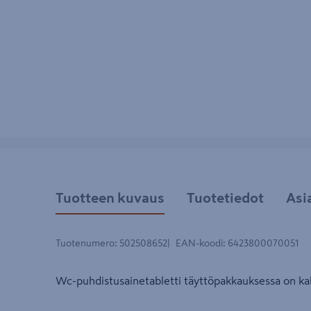
Tuotteen kuvaus
Tuotetiedot
Asi
Tuotenumero
:
502508652
EAN-koodi
:
6423800070051
Wc-puhdistusainetabletti täyttöpakkauksessa on kak