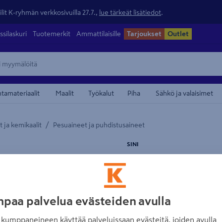
lit K-ryhmän verkkosivuilla 27.7.,
lue tärkeät lisätiedot
.
ssilaskuri
Tuotemerkit
Ammattilaisille
Tarjoukset
Outlet
ntamateriaalit
Maalit
Työkalut
Piha
Sähkö ja valaisimet
/
 ja kemikaalit
Pesuaineet ja puhdistusaineet
maamerkistä
SINI
Wc-puhdistusain
Sini 2 tablettia
Tuotenumero
:
502508652
EA
paa palvelua evästeiden avulla
kumppaneineen käyttää palveluissaan evästeitä, joiden avulla
Valkaiseva WC-puhdistusain