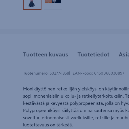
Tuotekuva 1
Tuotekuva 2
Tuotteen kuvaus
Tuotetiedot
Asi
Tuotenumero
:
502774838
EAN-koodi
:
6430066030897
Monikäyttöinen retkeilijän yleisköysi on käytännöllin
sopii monenlaisiin ulkoilu- ja retkeilytarkoituksiin.
kestävästä ja kevyestä polypropeenista, jolla on hyv
Polypropeeniköysi säilyttää ominaisuutensa myös kos
soveltuu erinomaisesti vaelluksille, retkille ja muuh
luotettavuus on tärkeää.