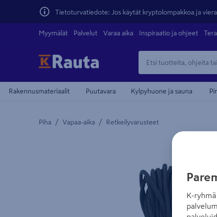
Tietoturvatiedote: Jos käytät kryptolompakkoa ja vierai
Myymälät
Palvelut
Varaa aika
Inspiraatio ja ohjeet
Tera
Rakennusmateriaalit
Puutavara
Kylpyhuone ja sauna
Pi
/
/
Piha
Vapaa-aika
Retkeilyvarusteet
Yksityiskohtainen kuvaus löytyy Tuotteen kuvaus -
Parem
K-ryhmä 
palvelum
palvelui