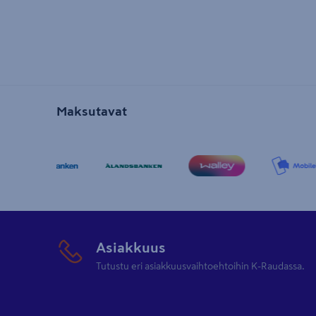
Maksutavat
Asiakkuus
Tutustu eri asiakkuusvaihtoehtoihin K-Raudassa.