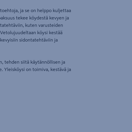
toehtoja, ja se on helppo kuljettaa
paksuus tekee köydestä kevyen ja
ontatehtäviin, kuten varusteiden
. Vetolujuudeltaan köysi kestää
kevyisiin sidontatehtäviin ja
 tehden siitä käytännöllisen ja
 Yleisköysi on toimiva, kestävä ja