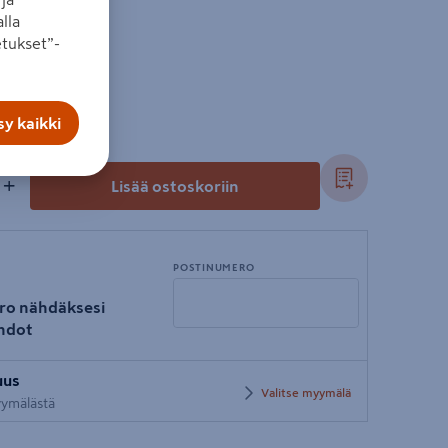
lla
tukset”-
y kaikki
+
Lisää ostoskoriin
POSTINUMERO
ro nähdäksesi
hdot
Syötä
uus
postinumero
Valitse myymälä
myymälästä