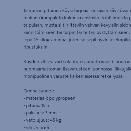
15 metrin pituinen köysi tarjoaa runsaasti käyttövaih
mukana kompaktin kokonsa ansiosta. 3 millimetrin 
taipuisan, mutta silti riittävän vahvan kevyisiin sid
kiinnittämiseen tai tarpin tai teltan pystyttämiseen
jopa 45 kilogrammaa, joten se sopii hyvin useimpiin 
ripustuksiin.
Köyden vihreä väri sulautuu saumattomasti luontoon,
huomaamattoman lisävarusteen luonnossa liikkujalle.
monipuolinen varuste kaikenlaisessa retkeilyssä.
Ominaisuudet:
• materiaali: polypropeeni
• pituus: 15 m
• paksuus: 3 mm
• vetolujuus: 45 kg
• väri: vihreä