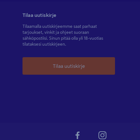
Tilaa uutiskirje
Tilaamalla uutiskirjeemme saat parhaat
tarjoukset, vinkit ja ohjeet suoraan
sähköpostiisi. Sinun pitää olla yli 18-vuotias
tilataksesi uutiskirjeen.
Tilaa uutiskirje