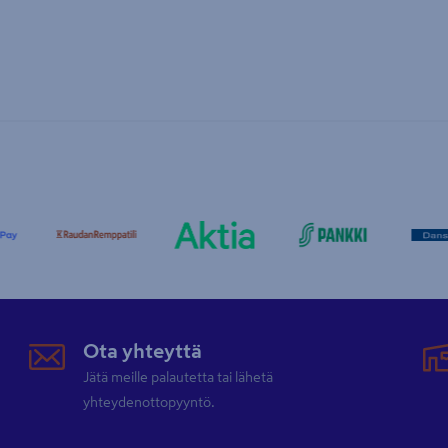
Ota yhteyttä
Jätä meille palautetta tai lähetä
yhteydenottopyyntö.