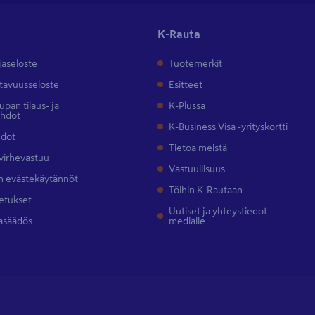
K-Rauta
jaseloste
Tuotemerkit
tavuusseloste
Esitteet
pan tilaus- ja
K-Plussa
ehdot
K-Business Visa -yrityskortti
hdot
Tietoa meistä
 virhevastuu
Vastuullisuus
 evästekäytännöt
Töihin K-Rautaan
etukset
Uutiset ja yhteystiedot
asäädös
medialle