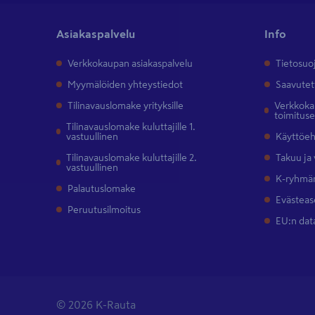
Asiakaspalvelu
Info
Verkkokaupan asiakaspalvelu
Tietosuo
Myymälöiden yhteystiedot
Saavutet
Tilinavauslomake yrityksille
Verkkokau
toimitus
Tilinavauslomake kuluttajille 1.
vastuullinen
Käyttöe
Tilinavauslomake kuluttajille 2.
Takuu ja
vastuullinen
K-ryhmän
Palautuslomake
Evästeas
Peruutusilmoitus
EU:n dat
© 2026 K-Rauta