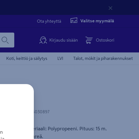
Valitse myymälä
Ota yhteyttä
Kirjaudu sisään
Ostoskori
Koti, keittiö ja säilytys
LVI
Talot, mökit ja piharakennukset
 3mm 15m
N-koodi
:
6430066030897
yleisköysi. Materiaali: Polypropeeni. Pituus: 15 m.
an
45 kg. Väri: Vihreä.
ja