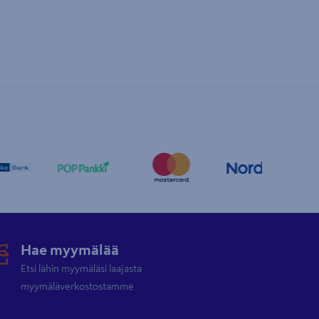
Hae myymälää
Etsi lähin myymäläsi laajasta
myymäläverkostostamme