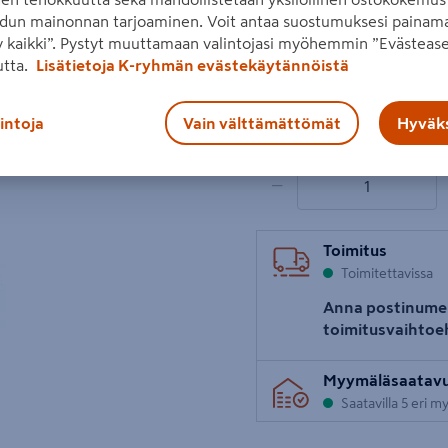
dun mainonnan tarjoaminen. Voit antaa suostumuksesi painama
Lue koko tuotekuvaus
 kaikki”. Pystyt muuttamaan valintojasi myöhemmin ”Evästease
utta.
Lisätietoja K-ryhmän evästekäytännöistä
Hinta verkkokaupassa
Seuraava
2,95€/kpl
2,95 €
/ kpl
lintoja
Vain välttämättömät
Hyväks
1 tuotetta
Määrä
−
Toimitus
Toimitettavissa
Anna postinume
toimitusvaihtoe
Myymäläsaatav
Saatavilla 5 eri 