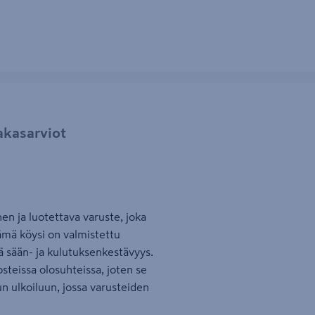
akasarviot
en ja luotettava varuste, joka
 Tämä köysi on valmistettu
ä sään- ja kulutuksenkestävyys.
teissa olosuhteissa, joten se
un ulkoiluun, jossa varusteiden