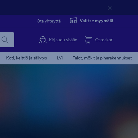
Valitse myymälä
Ota yhteyttä
Kirjaudu sisään
Ostoskori
Koti, keittiö ja säilytys
LVI
Talot, mökit ja piharakennukset