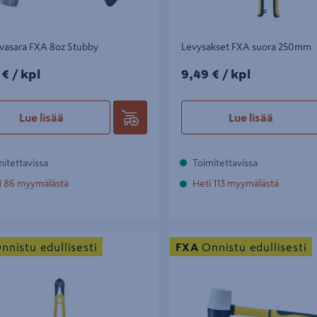
vasara FXA 8oz Stubby
Levysakset FXA suora 250mm
€/kpl
9,49€/kpl
 €
/ kpl
9,49 €
/ kpl
Lue lisää
Lue lisää
mitettavissa
Toimitettavissa
i 86 myymälästä
Heti 113 myymälästä
kset FXA 600mm
Kuminuija FXA musta ja vaalea
nnistu edullisesti
FXA
Onnistu edullisesti