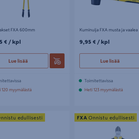
isakset FXA 600mm
Kuminuija FXA musta ja vaalea
5€/kpl
9,95€/kpl
5 €
/ kpl
9,95 €
/ kpl
Lue lisää
Lue lisää
mitettavissa
Toimitettavissa
i 120 myymälästä
Heti 123 myymälästä
 3,6kg
Sivuleikkurit FXA 160mm 2-
nnistu edullisesti
FXA
Onnistu edullisesti
komponenttikahvat