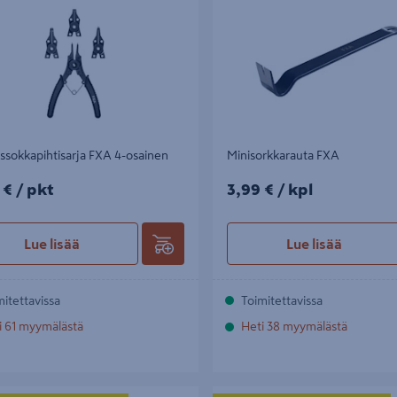
sokkapihtisarja FXA 4-osainen
Minisorkkarauta FXA
€/pkt
3,99€/kpl
 €
/ pkt
3,99 €
/ kpl
Lue lisää
Lue lisää
mitettavissa
Toimitettavissa
i 61 myymälästä
Heti 38 myymälästä
ön vasara FXA 800g
Pulttisakset FXA 750mm