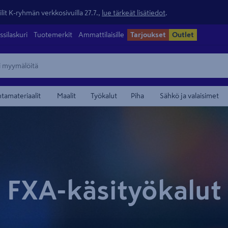
lit K-ryhmän verkkosivuilla 27.7.,
lue tärkeät lisätiedot
.
ssilaskuri
Tuotemerkit
Ammattilaisille
Tarjoukset
Outlet
ntamateriaalit
Maalit
Työkalut
Piha
Sähkö ja valaisimet
FXA-käsityökalut