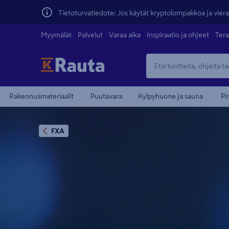
Tietoturvatiedote: Jos käytät kryptolompakkoa ja vierai
Myymälät
Palvelut
Varaa aika
Inspiraatio ja ohjeet
Tera
Rakennusmateriaalit
Puutavara
Kylpyhuone ja sauna
Pi
FXA