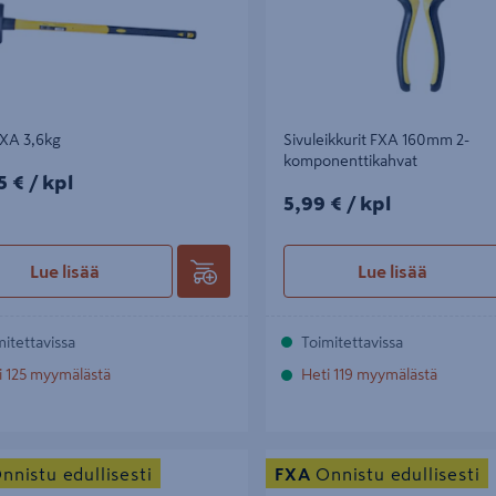
FXA 3,6kg
Sivuleikkurit FXA 160mm 2-
komponenttikahvat
5€/kpl
5 €
/ kpl
5,99€/kpl
5,99 €
/ kpl
Lue lisää
Lue lisää
mitettavissa
Toimitettavissa
i 125 myymälästä
Heti 119 myymälästä
kkapihtisarja FXA 4-osainen
Minisorkkarauta FXA
nnistu edullisesti
FXA
Onnistu edullisesti