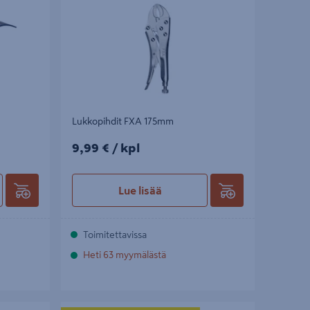
Lukkopihdit FXA 175mm
9,99€/kpl
9,99 €
/ kpl
Lue lisää
Toimitettavissa
Heti 63 myymälästä
Lukkopihdit FXA 125mm