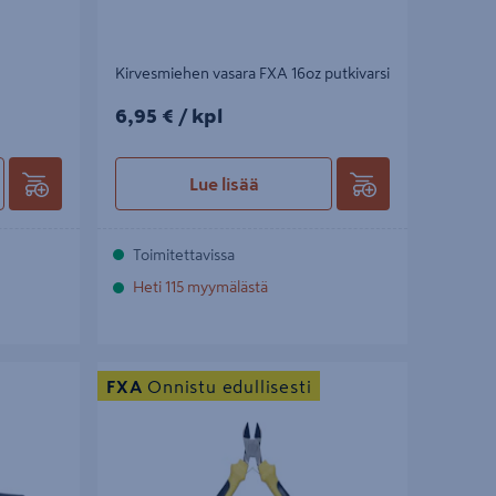
Kirvesmiehen vasara FXA 16oz putkivarsi
6,95€/kpl
6,95 €
/ kpl
Lue lisää
Toimitettavissa
Heti 115 myymälästä
Sivuleikkurit FXA Mini 110mm
FXA
Onnistu edullisesti