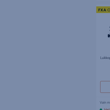
Lukkopi
FXA
O
Lukko
Vain m
Het