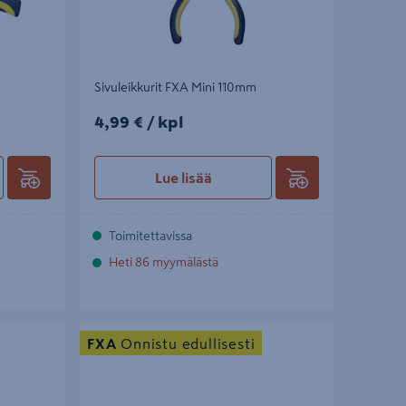
Sivuleikkurit FXA Mini 110mm
4,99€/kpl
4,99 €
/ kpl
Lue lisää
Toimitettavissa
Heti 86 myymälästä
Sorkkarauta FXA 600mm
FXA
Onnistu edullisesti