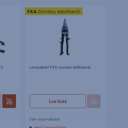
Levysakset FXA suoraan leikkaavat
FXA
Onnistu edullisesti
2-
Levysakset FXA suoraan leikkaavat
Lue lisää
Vain myymälöistä
Heti 1 myymälästä