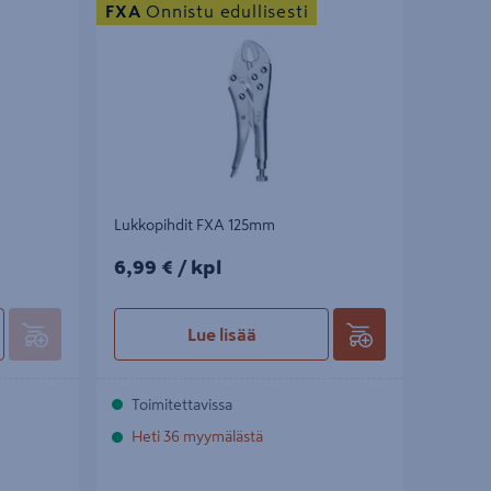
FXA
Onnistu edullisesti
Lukkopihdit FXA 125mm
6,99€/kpl
6,99 €
/ kpl
Lue lisää
Toimitettavissa
Heti 36 myymälästä