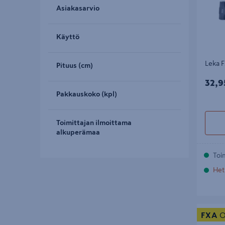
Asiakasarvio
Käyttö
Leka 
Pituus (cm)
32,9
32,9
Pakkauskoko (kpl)
Toimittajan ilmoittama
alkuperämaa
Toi
Het
Rengasso
FXA
O