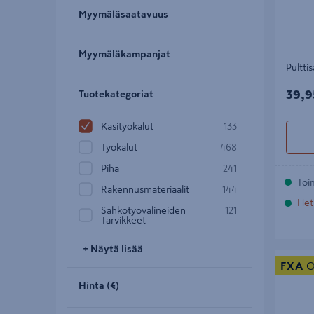
Myymäläsaatavuus
Myymäläkampanjat
Pultt
39,9
39,9
Tuotekategoriat
Käsityökalut
133
Työkalut
468
Piha
241
Toi
Rakennusmateriaalit
144
Het
Sähkötyövälineiden
121
Tarvikkeet
+ Näytä lisää
Leka FXA
FXA
O
Hinta (€)