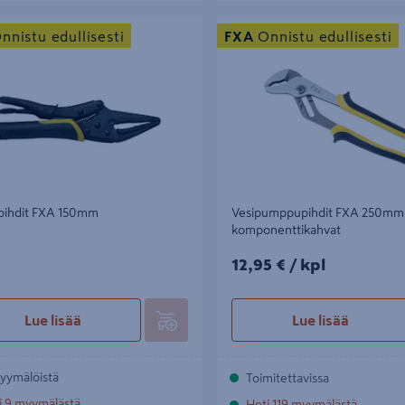
hdit FXA 150mm
Vesipumppupihdit FXA 250mm 2-
nnistu edullisesti
FXA
Onnistu edullisesti
komponenttikahvat
pihdit FXA 150mm
Vesipumppupihdit FXA 250mm 
komponenttikahvat
12,95€/kpl
12,95 €
/ kpl
Lue lisää
Lue lisää
yymälöistä
Toimitettavissa
i 9 myymälästä
Heti 119 myymälästä