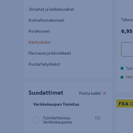
Jiirisahat ja katkaisusahat
Talous
Kulmahiomakoneet
6,95
6,95
Porakoneet
Käsityökalut
Pienrauta ja kiinnikkeet
Puutarhatyökalut
Toi
Het
Suodattimet
Poista kaikki
Pulttisa
FXA
O
Verkkokaupan Toimitus
Toimitettavissa
132
Verkkokaupasta