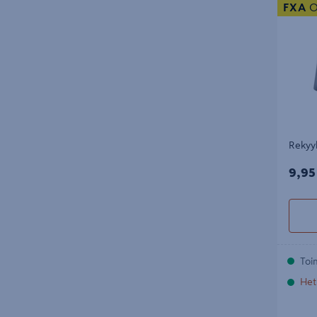
FXA
O
Rekyyl
9,95
9,95
Toi
Het