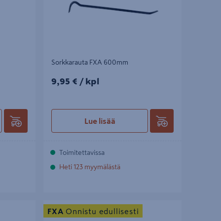
Sorkkarauta FXA 600mm
9,95€/kpl
9,95 €
/ kpl
Lue lisää
Toimitettavissa
Heti 123 myymälästä
Lukkopihdit FXA 175mm
FXA
Onnistu edullisesti