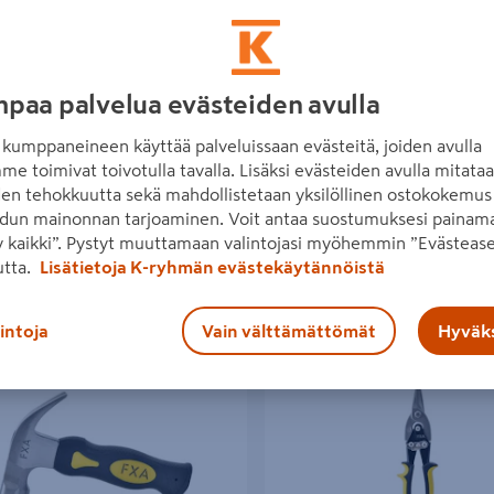
paa palvelua evästeiden avulla
kumppaneineen käyttää palveluissaan evästeitä, joiden avulla
me toimivat toivotulla tavalla. Lisäksi evästeiden avulla mitata
den tehokkuutta sekä mahdollistetaan yksilöllinen ostokokemus 
Suodattimet
1
dun mainonnan tarjoaminen. Voit antaa suostumuksesi painama
 kaikki”. Pystyt muuttamaan valintojasi myöhemmin ”Evästease
n 133 tuotetta
utta.
Lisätietoja K-ryhmän evästekäytännöistä
kalut
Poista kaikki
lintoja
Vain välttämättömät
Hyväks
sara FXA 8oz Stubby
Levysakset FXA suora 250mm
nnistu edullisesti
FXA
Onnistu edullisesti