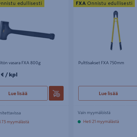
nnistu edullisesti
FXA
Onnistu edullisesti
itön vasara FXA 800g
Pulttisakset FXA 750mm
€/kpl
 €
/ kpl
Lue lisää
Lue lisää
Vain myymälöistä
mitettavissa
Heti 21 myymälästä
i 73 myymälästä