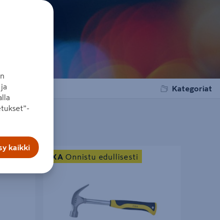
an
ja
Kategoriat
lla
tukset”-
y kaikki
Kirvesmiehen vasara FXA 16oz putkivarsi
FXA
Onnistu edullisesti