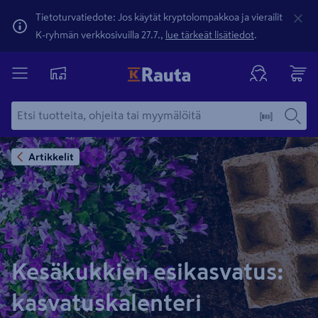
Tietoturvatiedote: Jos käytät kryptolompakkoa ja vierailit
K-ryhmän verkkosivuilla 27.7.,
lue tärkeät lisätiedot
.
Artikkelit
Kesäkukkien esikasvatus:
kasvatuskalenteri