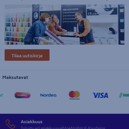
Tilaa uutiskirje
Maksutavat
Asiakkuus
Tutustu eri asiakkuusvaihtoehtoihin K-Raudassa.