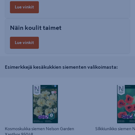
Lue vinkit
Näin koulit taimet
Lue vinkit
Esimerkkejä kesäkukkien siementen valikoimasta:
Kosmoskukka siemen Nelson Garden Xanthos
Silkkiunikko siemen Ne
95048
Kosmoskukka siemen Nelson Garden
Silkkiunikko siemen 
Xanthos 95048