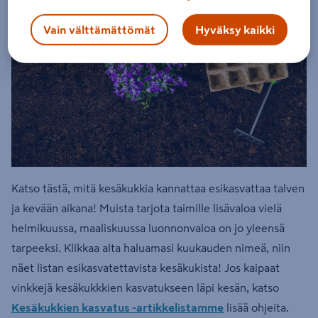
Vain välttämättömät
Hyväksy kaikki
Katso tästä, mitä kesäkukkia kannattaa esikasvattaa talven
ja kevään aikana! Muista tarjota taimille lisävaloa vielä
helmikuussa, maaliskuussa luonnonvaloa on jo yleensä
tarpeeksi. Klikkaa alta haluamasi kuukauden nimeä, niin
näet listan esikasvatettavista kesäkukista! Jos kaipaat
vinkkejä kesäkukkkien kasvatukseen läpi kesän, katso
Kesäkukkien kasvatus -artikkelistamme
lisää ohjeita.