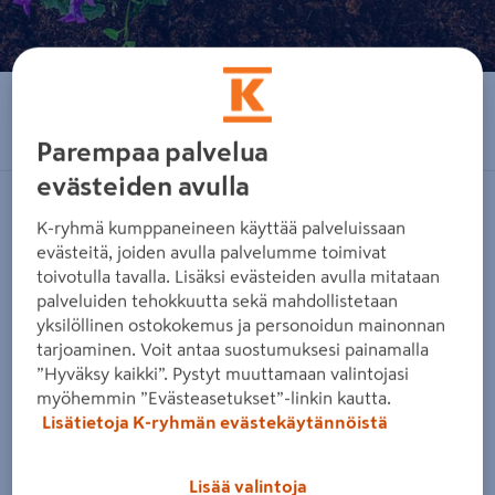
Jaa sähköpostilla
Parempaa palvelua
evästeiden avulla
Päivitetty 23.01.2023
K-ryhmä kumppaneineen käyttää palveluissaan
evästeitä, joiden avulla palvelumme toimivat
toivotulla tavalla. Lisäksi evästeiden avulla mitataan
Jotta puutarhasi puhkeaa kukkaan oikeaan aikaan,
palveluiden tehokkuutta sekä mahdollistetaan
kesäkukkien esikasvatus kannattaa aloittaa heti
yksilöllinen ostokokemus ja personoidun mainonnan
tarjoaminen. Voit antaa suostumuksesi painamalla
alkuvuodesta. Käynnistä siis esikasvatus nyt ja pian
”Hyväksy kaikki”. Pystyt muuttamaan valintojasi
saat nauttia kasvun ihmeestä, kun taimet puskevat
myöhemmin ”Evästeasetukset”-linkin kautta.
Lisätietoja K-ryhmän evästekäytännöistä
mullasta esille!
Kesäkukkien esikasvatuskalenteri
Lisää valintoja