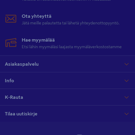
Ota yhteyttä
Jätä meille palautetta tai lähetä yhteydenottopyyntö.
Hae myymälää
Etsi lähin myymäläsi laajasta myymäläverkostostamme
Asiakaspalvelu
Info
K-Rauta
Tilaa uutiskirje