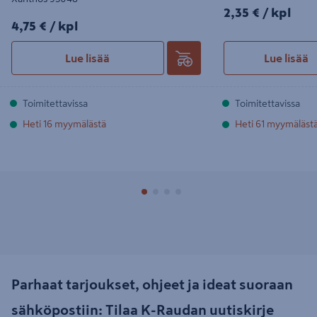
2,35€/kpl
2,35 €
/ kpl
4,75€/kpl
4,75 €
/ kpl
Lue lisää
Lue lisää
Toimitettavissa
Toimitettavissa
Heti 16 myymälästä
Heti 61 myymäläst
Parhaat tarjoukset, ohjeet ja ideat suoraan
sähköpostiin: Tilaa K-Raudan uutiskirje