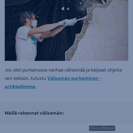
Jos olet purkamassa vanhaa väliseinää ja kaipaat ohjeita
sen tekoon, tutustu
Väliseinän purkaminen -
artikkeliimme
.
Näillä rakennat väliseinän:
Kipsilevy Gyproc GH13 Habito 1200x2700mm
Väliseinätolppa LVL Ke
Pituus 2550mm