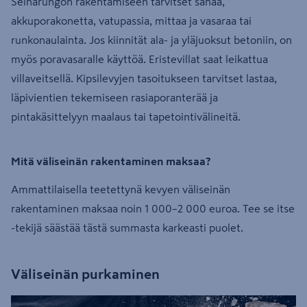
Seinärungon rakentamiseen tarvitset sahaa,
akkuporakonetta, vatupassia, mittaa ja vasaraa tai
runkonaulainta. Jos kiinnität ala- ja yläjuoksut betoniin, on
myös poravasaralle käyttöä. Eristevillat saat leikattua
villaveitsellä. Kipsilevyjen tasoitukseen tarvitset lastaa,
läpivientien tekemiseen rasiaporanterää ja
pintakäsittelyyn maalaus tai tapetointivälineitä.
Mitä väliseinän rakentaminen maksaa?
Ammattilaisella teetettynä kevyen väliseinän
rakentaminen maksaa noin 1 000–2 000 euroa. Tee se itse
-tekijä säästää tästä summasta karkeasti puolet.
Väliseinän purkaminen