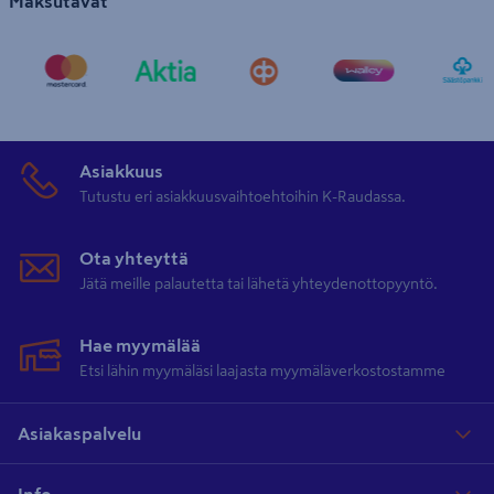
Maksutavat
Asiakkuus
Tutustu eri asiakkuusvaihtoehtoihin K-Raudassa.
Ota yhteyttä
Jätä meille palautetta tai lähetä yhteydenottopyyntö.
Hae myymälää
Etsi lähin myymäläsi laajasta myymäläverkostostamme
Asiakaspalvelu
Info