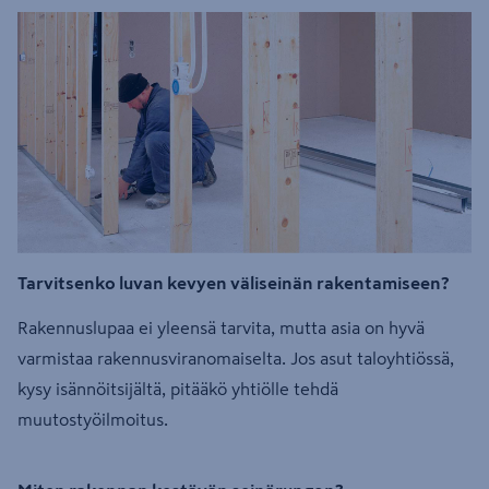
Tarvitsenko luvan kevyen väliseinän rakentamiseen?
Rakennuslupaa ei yleensä tarvita, mutta asia on hyvä
varmistaa rakennusviranomaiselta. Jos asut taloyhtiössä,
kysy isännöitsijältä, pitääkö yhtiölle tehdä
muutostyöilmoitus.