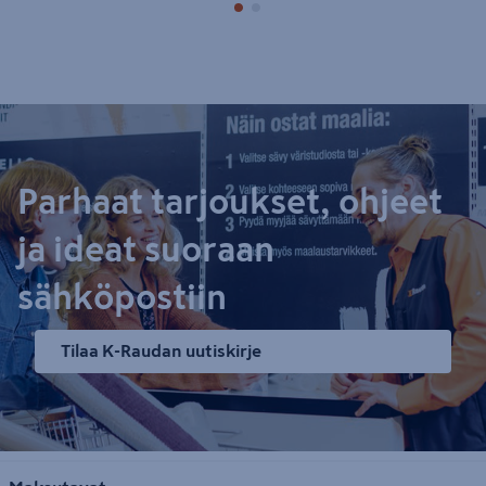
Parhaat tarjoukset, ohjeet
ja ideat suoraan
sähköpostiin
Tilaa K-Raudan uutiskirje