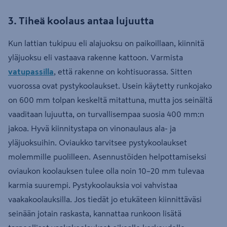
3. Tiheä koolaus antaa lujuutta
Kun lattian tukipuu eli alajuoksu on paikoillaan, kiinnitä
yläjuoksu eli vastaava rakenne kattoon. Varmista
vatupassilla
, että rakenne on kohtisuorassa. Sitten
vuorossa ovat pystykoolaukset. Usein käytetty runkojako
on 600 mm tolpan keskeltä mitattuna, mutta jos seinältä
vaaditaan lujuutta, on turvallisempaa suosia 400 mm:n
jakoa. Hyvä kiinnitystapa on vinonaulaus ala- ja
yläjuoksuihin. Oviaukko tarvitsee pystykoolaukset
molemmille puolilleen. Asennustöiden helpottamiseksi
oviaukon koolauksen tulee olla noin 10–20 mm tulevaa
karmia suurempi. Pystykoolauksia voi vahvistaa
vaakakoolauksilla. Jos tiedät jo etukäteen kiinnittäväsi
seinään jotain raskasta, kannattaa runkoon lisätä