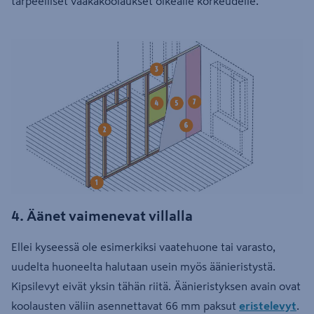
tarpeelliset vaakakoolaukset oikealle korkeudelle.
4. Äänet vaimenevat villalla
Ellei kyseessä ole esimerkiksi vaatehuone tai varasto,
uudelta huoneelta halutaan usein myös äänieristystä.
Kipsilevyt eivät yksin tähän riitä. Äänieristyksen avain ovat
koolausten väliin asennettavat 66 mm paksut
eristelevyt
.