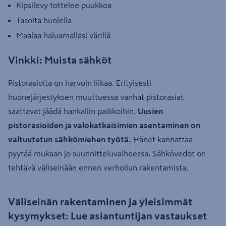
Kipsilevy tottelee puukkoa
Tasoita huolella
Maalaa haluamallasi värillä
Vinkki: Muista sähköt
Pistorasioita on harvoin liikaa. Erityisesti
huonejärjestyksen muuttuessa vanhat pistorasiat
saattavat jäädä hankaliin paikkoihin.
Uusien
pistorasioiden ja valokatkaisimien asentaminen on
valtuutetun sähkömiehen työtä.
Hänet kannattaa
pyytää mukaan jo suunnitteluvaiheessa. Sähkövedot on
tehtävä väliseinään ennen verhoilun rakentamista.
Väliseinän rakentaminen ja yleisimmät
kysymykset: Lue asiantuntijan vastaukset