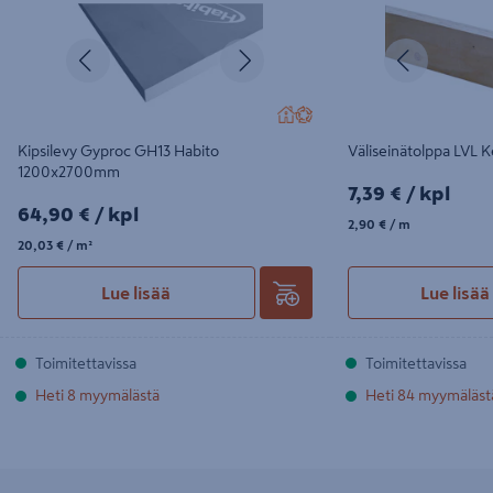
Edellinen
Seuraava
Edellinen
Kipsilevy Gyproc GH13 Habito
Väliseinätolppa LVL 
1200x2700mm
7,39€/kpl
7,39 €
/ kpl
64,90€/kpl
64,90 €
/ kpl
2,90€/m
2,90 €
/ m
20,03€/m²
20,03 €
/ m²
Lue lisää
Lue lisää
Toimitettavissa
Toimitettavissa
Heti 8 myymälästä
Heti 84 myymäläst