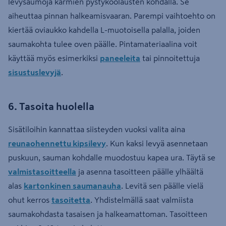
levysaumoja karmien pystykoolausten kohdalla. Se
aiheuttaa pinnan halkeamisvaaran. Parempi vaihtoehto on
kiertää oviaukko kahdella L-muotoisella palalla, joiden
saumakohta tulee oven päälle. Pintamateriaalina voit
käyttää myös esimerkiksi
paneeleita
tai pinnoitettuja
sisustuslevyjä
.
6. Tasoita huolella
Sisätiloihin kannattaa siisteyden vuoksi valita aina
reunaohennettu kipsilevy
. Kun kaksi levyä asennetaan
puskuun, sauman kohdalle muodostuu kapea ura. Täytä se
valmistasoitteella
ja asenna tasoitteen päälle ylhäältä
alas
kartonkinen saumanauha
. Levitä sen päälle vielä
ohut kerros
tasoitetta
. Yhdistelmällä saat valmiista
saumakohdasta tasaisen ja halkeamattoman. Tasoitteen