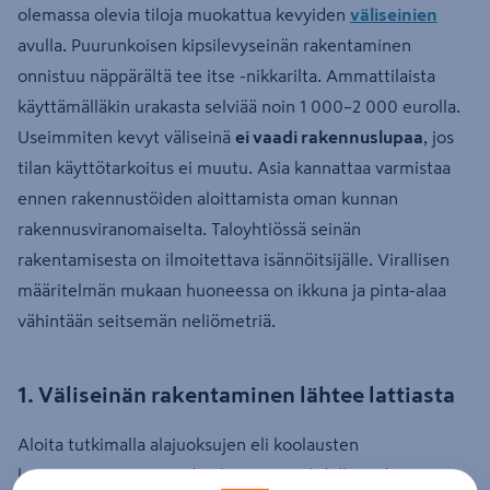
olemassa olevia tiloja muokattua kevyiden
väliseinien
avulla. Puurunkoisen kipsilevyseinän rakentaminen
onnistuu näppärältä tee itse -nikkarilta. Ammattilaista
käyttämälläkin urakasta selviää noin 1 000–2 000 eurolla.
Useimmiten kevyt väliseinä
ei vaadi rakennuslupaa
, jos
tilan käyttötarkoitus ei muutu. Asia kannattaa varmistaa
ennen rakennustöiden aloittamista oman kunnan
rakennusviranomaiselta. Taloyhtiössä seinän
rakentamisesta on ilmoitettava isännöitsijälle. Virallisen
määritelmän mukaan huoneessa on ikkuna ja pinta-alaa
vähintään seitsemän neliömetriä.
1. Väliseinän rakentaminen lähtee lattiasta
Aloita tutkimalla alajuoksujen eli koolausten
lattiansuuntaisten puiden kiinnitysmahdollisuudet. Jos