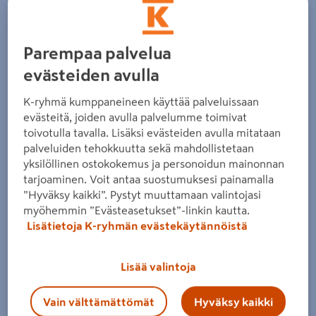
huoneessa on jo
laminaatti
tai
parketti
, sahaa seinän
kohdalta
pyörösahalla
tai
multicutterilla
seinän levyinen
soiro pois, jotta voit kiinnittää alajuoksut suoraan betoniin
Parempaa palvelua
lyönti-
tai ruuvitulpilla. Puurunkoiseen puulattiaan
evästeiden avulla
alajuoksun kiinnitys tapahtuu ruuveilla lattiavasan
K-ryhmä kumppaneineen käyttää palveluissaan
kohdalta. Selvitä ennen poraamista rakennuspiirustusten
evästeitä, joiden avulla palvelumme toimivat
tai
lämpökameran
avulla, kulkeeko lattiassa sähkö- tai
toivotulla tavalla. Lisäksi evästeiden avulla mitataan
vesijohtoja. Jos huoneessa on lattialämmitys, alajuoksut
palveluiden tehokkuutta sekä mahdollistetaan
yksilöllinen ostokokemus ja personoidun mainonnan
on kiinnitettävä
liimalla
.
tarjoaminen. Voit antaa suostumuksesi painamalla
”Hyväksy kaikki”. Pystyt muuttamaan valintojasi
myöhemmin ”Evästeasetukset”-linkin kautta.
Lisätietoja K-ryhmän evästekäytännöistä
Lisää valintoja
Vain välttämättömät
Hyväksy kaikki