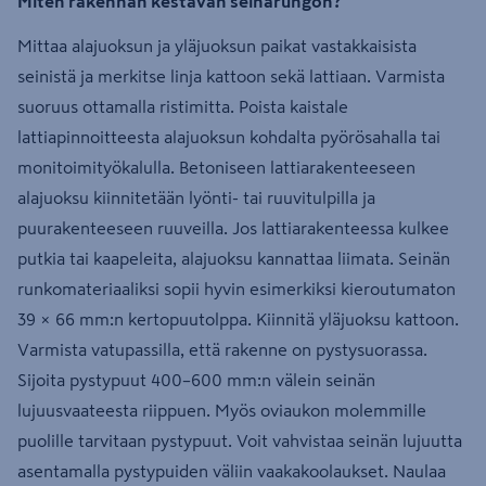
Miten rakennan kestävän seinärungon?
Mittaa alajuoksun ja yläjuoksun paikat vastakkaisista
seinistä ja merkitse linja kattoon sekä lattiaan. Varmista
suoruus ottamalla ristimitta. Poista kaistale
lattiapinnoitteesta alajuoksun kohdalta pyörösahalla tai
monitoimityökalulla. Betoniseen lattiarakenteeseen
alajuoksu kiinnitetään lyönti- tai ruuvitulpilla ja
puurakenteeseen ruuveilla. Jos lattiarakenteessa kulkee
putkia tai kaapeleita, alajuoksu kannattaa liimata. Seinän
runkomateriaaliksi sopii hyvin esimerkiksi kieroutumaton
39 × 66 mm:n kertopuutolppa. Kiinnitä yläjuoksu kattoon.
Varmista vatupassilla, että rakenne on pystysuorassa.
Sijoita pystypuut 400–600 mm:n välein seinän
lujuusvaateesta riippuen. Myös oviaukon molemmille
puolille tarvitaan pystypuut. Voit vahvistaa seinän lujuutta
asentamalla pystypuiden väliin vaakakoolaukset. Naulaa