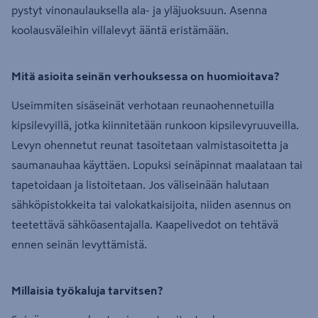
pystyt vinonaulauksella ala- ja yläjuoksuun. Asenna
koolausväleihin villalevyt ääntä eristämään.
Mitä asioita seinän verhouksessa on huomioitava?
Useimmiten sisäseinät verhotaan reunaohennetuilla
kipsilevyillä, jotka kiinnitetään runkoon kipsilevyruuveilla.
Levyn ohennetut reunat tasoitetaan valmistasoitetta ja
saumanauhaa käyttäen. Lopuksi seinäpinnat maalataan tai
tapetoidaan ja listoitetaan. Jos väliseinään halutaan
sähköpistokkeita tai valokatkaisijoita, niiden asennus on
teetettävä sähköasentajalla. Kaapelivedot on tehtävä
ennen seinän levyttämistä.
Millaisia työkaluja tarvitsen?