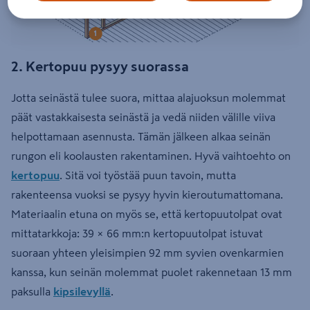
2. Kertopuu pysyy suorassa
Jotta seinästä tulee suora, mittaa alajuoksun molemmat
päät vastakkaisesta seinästä ja vedä niiden välille viiva
helpottamaan asennusta. Tämän jälkeen alkaa seinän
rungon eli koolausten rakentaminen. Hyvä vaihtoehto on
kertopuu
. Sitä voi työstää puun tavoin, mutta
rakenteensa vuoksi se pysyy hyvin kieroutumattomana.
Materiaalin etuna on myös se, että kertopuutolpat ovat
mittatarkkoja: 39 × 66 mm:n kertopuutolpat istuvat
suoraan yhteen yleisimpien 92 mm syvien ovenkarmien
kanssa, kun seinän molemmat puolet rakennetaan 13 mm
paksulla
kipsilevyllä
.