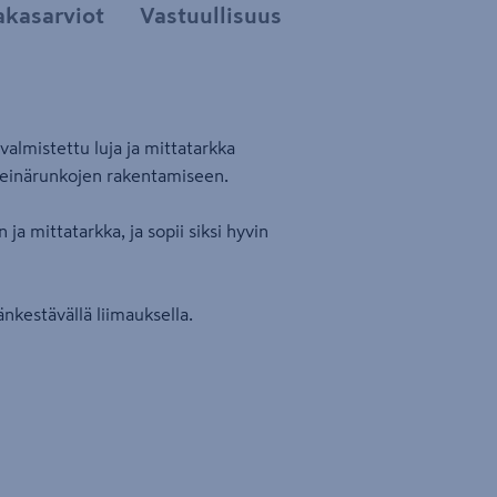
akasarviot
Vastuullisuus
almistettu luja ja mittatarkka
liseinärunkojen rakentamiseen.
a mittatarkka, ja sopii siksi hyvin
änkestävällä liimauksella.