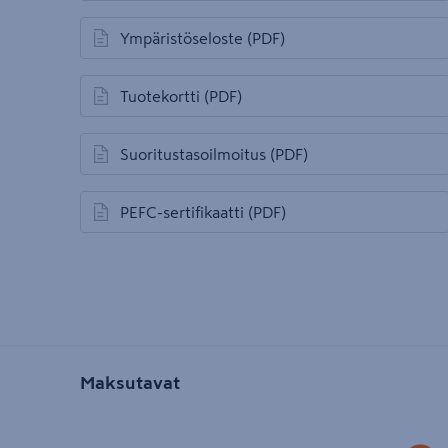
Ympäristöseloste
(PDF)
avautuu uuteen välilehteen
Tuotekortti
(PDF)
avautuu uuteen välilehteen
Suoritustasoilmoitus
(PDF)
avautuu uuteen välilehteen
PEFC-sertifikaatti
(PDF)
avautuu uuteen välilehteen
Maksutavat