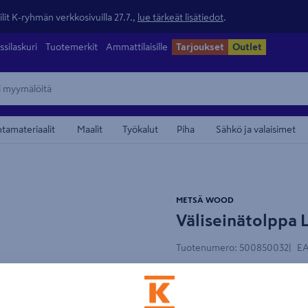
lit K-ryhmän verkkosivuilla 27.7.,
lue tärkeät lisätiedot
.
ssilaskuri
Tuotemerkit
Ammattilaisille
Tarjoukset
Outlet
ntamateriaalit
Maalit
Työkalut
Piha
Sähkö ja valaisimet
maamerkistä
METSÄ WOOD
Väliseinätolppa 
Pituus 2550mm
Tuotenumero
:
500850032
EA
5.0
2 arvostel
Kerto® LVL on kotimaisesta 