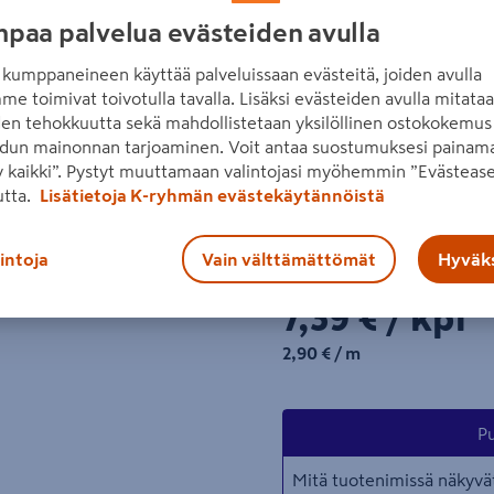
väliseinärunkojen rakentam
paa palvelua evästeiden avulla
eri pituuksia. Nopea asenta
kumppaneineen käyttää palveluissaan evästeitä, joiden avulla
Lue koko tuotekuvaus
me toimivat toivotulla tavalla. Lisäksi evästeiden avulla mitata
Seuraava
den tehokkuutta sekä mahdollistetaan yksilöllinen ostokokemus 
dun mainonnan tarjoaminen. Voit antaa suostumuksesi painama
 kaikki”. Pystyt muuttamaan valintojasi myöhemmin ”Evästease
Katso vastuullisuustiedot
utta.
Lisätietoja K-ryhmän evästekäytännöistä
Katso liitetiedostot
lintoja
Vain välttämättömät
Hyväks
Hinta verkkokaupassa
7,39€/kpl
7,39 €
/ kpl
2,90€/m
2,90 €
/ m
Pu
Mitä tuotenimissä näkyvät