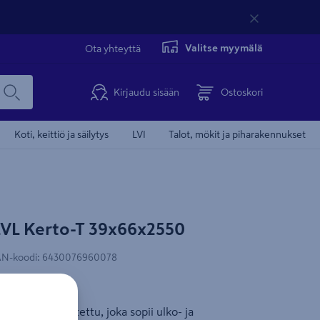
Valitse myymälä
Ota yhteyttä
Kirjaudu sisään
Ostoskori
Koti, keittiö ja säilytys
LVI
Talot, mökit ja piharakennukset
LVL Kerto-T 39x66x2550
Pituus 2550mm
N-koodi
:
6430076960078
ua
puusta valmistettu, joka sopii ulko- ja