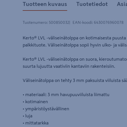
Tuotteen kuvaus
Tuotetiedot
Asi
Tuotenumero
:
500850032
EAN-koodi
:
6430076960078
Kerto® LVL -väliseinätolppa on kotimaisesta puusta v
palkkituote. Väliseinätolppa sopii hyvin ulko- ja vä
Kerto® LVL -väliseinätolppa on suora, kieroutumaton j
suurta lujuutta vaativiin kantaviin rakenteisiin.
Väliseinätolppa on tehty 3 mm paksuista viiluista sä
• materiaali: 3 mm havupuuviiluista liimattu
• kotimainen
• ympäristöystävällinen
• luja
• mittatarkka