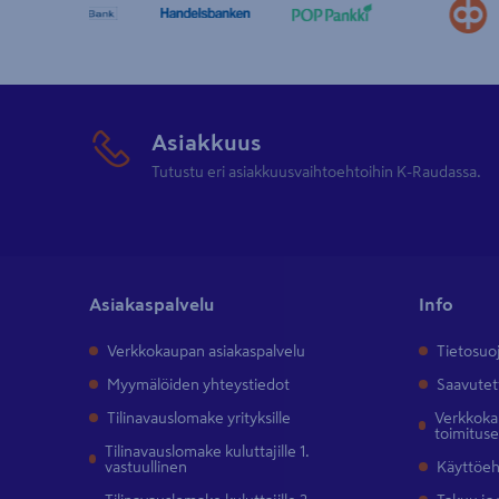
Asiakkuus
Tutustu eri asiakkuusvaihtoehtoihin K-Raudassa.
Asiakaspalvelu
Info
Verkkokaupan asiakaspalvelu
Tietosuo
Myymälöiden yhteystiedot
Saavutet
Tilinavauslomake yrityksille
Verkkokau
toimitus
Tilinavauslomake kuluttajille 1.
vastuullinen
Käyttöe