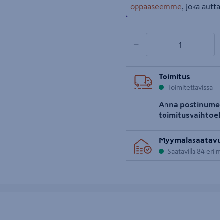
oppaaseemme
, joka aut
1 tuotetta
Määrä
−
Toimitus
Toimitettavissa
Anna postinume
toimitusvaihtoe
Myymäläsaatav
Saatavilla 84 eri