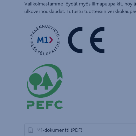
Valikoimastamme löydät myös liimapuupalkit, höylät
ulkoverhouslaudat. Tutustu tuotteisiin verkkokaup
M1-dokumentti
(PDF)
avautuu uuteen välilehteen