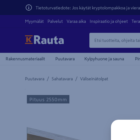
Tietoturvatiedote: Jos käytät kryptolompakkoa ja vierai
Myymälät
Palvelut
Varaa aika
Inspiraatio ja ohjeet
Tera
Rakennusmateriaalit
Puutavara
Kylpyhuone ja sauna
Pi
/
/
Puutavara
Sahatavara
Väliseinätolpat
Yksityiskohtainen kuvaus löytyy Tuotteen kuvaus -
Pituus 2550mm