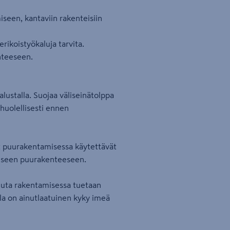
iseen, kantaviin rakenteisiin
rikoistyökaluja tarvita.
nteeseen.
 alustalla. Suojaa väliseinätolppa
huolellisesti ennen
t puurakentamisessa käytettävät
eiseen puurakenteeseen.
uuta rakentamisessa tuetaan
lla on ainutlaatuinen kyky imeä