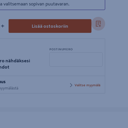
taa valitsemaan sopivan puutavaran.
+
Lisää ostoskoriin
POSTINUMERO
ro nähdäksesi
hdot
Syötä
uus
postinumero
Valitse myymälä
 myymälästä