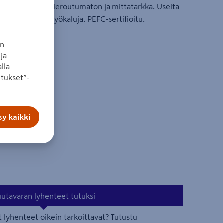
iseen. Suora, kieroutumaton ja mittatarkka. Useita
a ilman erikoistyökaluja. PEFC-sertifioitu.
an
ja
lla
tukset”-
y kaikki
utavaran lyhenteet tutuksi
 lyhenteet oikein tarkoittavat? Tutustu