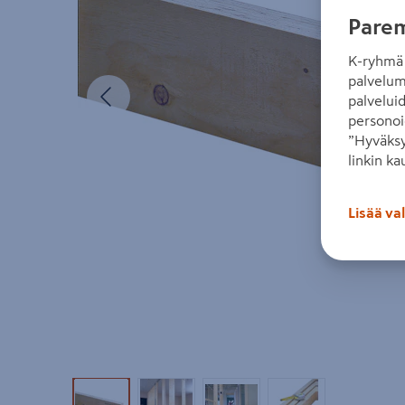
Parem
K-ryhmä 
palvelum
Edellinen
palvelui
personoi
”Hyväksy
linkin ka
Lisää va