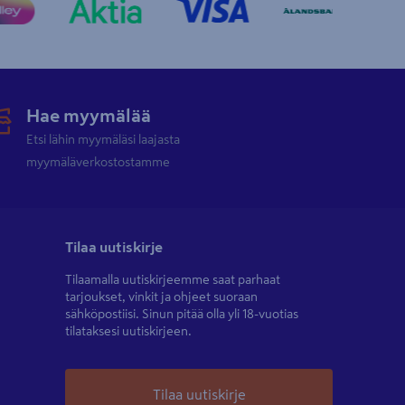
Hae myymälää
Etsi lähin myymäläsi laajasta
myymäläverkostostamme
Tilaa uutiskirje
Tilaamalla uutiskirjeemme saat parhaat
tarjoukset, vinkit ja ohjeet suoraan
sähköpostiisi. Sinun pitää olla yli 18-vuotias
tilataksesi uutiskirjeen.
Tilaa uutiskirje