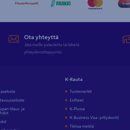
Ota yhteyttä
Jätä meille palautetta tai lähetä
yhteydenottopyyntö.
K-Rauta
jaseloste
Tuotemerkit
tavuusseloste
Esitteet
pan tilaus- ja
K-Plussa
ehdot
K-Business Visa -yrityskortti
hdot
Tietoa meistä