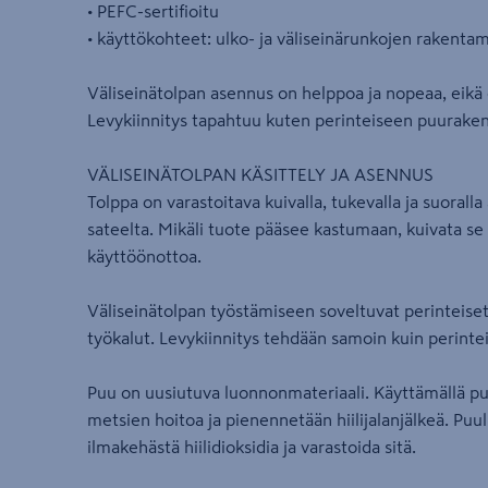
• PEFC-sertifioitu
• käyttökohteet: ulko- ja väliseinärunkojen rakentam
Väliseinätolpan asennus on helppoa ja nopeaa, eikä e
Levykiinnitys tapahtuu kuten perinteiseen puurake
VÄLISEINÄTOLPAN KÄSITTELY JA ASENNUS
Tolppa on varastoitava kuivalla, tukevalla ja suoralla
sateelta. Mikäli tuote pääsee kastumaan, kuivata se 
käyttöönottoa.
Väliseinätolpan työstämiseen soveltuvat perinteise
työkalut. Levykiinnitys tehdään samoin kuin perint
Puu on uusiutuva luonnonmateriaali. Käyttämällä p
metsien hoitoa ja pienennetään hiilijalanjälkeä. Puu
ilmakehästä hiilidioksidia ja varastoida sitä.