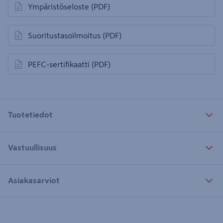
Ympäristöseloste
(PDF)
avautuu uuteen välilehteen
Suoritustasoilmoitus
(PDF)
avautuu uuteen välilehteen
PEFC-sertifikaatti
(PDF)
avautuu uuteen välilehteen
Tuotetiedot
Vastuullisuus
Asiakasarviot