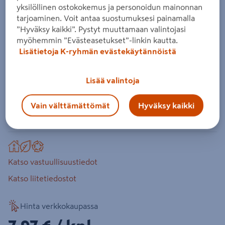
39x66x2700
yksilöllinen ostokokemus ja personoidun mainonnan
tarjoaminen. Voit antaa suostumuksesi painamalla
Tuotenumero
:
500784430
EAN-koodi
:
6430076960146
”Hyväksy kaikki”. Pystyt muuttamaan valintojasi
myöhemmin ”Evästeasetukset”-linkin kautta.
4.0
1 arvostelu
Lisätietoja K-ryhmän evästekäytännöistä
Kerto® LVL on kotimaisesta puusta valmistettu, joka sopii
ulko- ja väliseinärunkojen rakentamiseen. Suora,
Lisää valintoja
kieroutumaton ja mittatarkka. Useita eri pituuksia. Nopea
asentaa ilman erikoistyökaluja. PEFC-sertifioitu.
Vain välttämättömät
Hyväksy kaikki
Lue koko tuotekuvaus
Katso vastuullisuustiedot
Katso liitetiedostot
Hinta verkkokaupassa