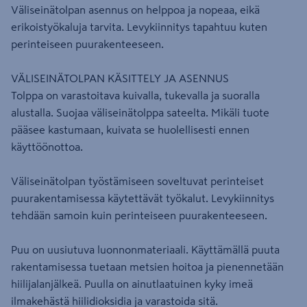
Väliseinätolpan asennus on helppoa ja nopeaa, eikä
erikoistyökaluja tarvita. Levykiinnitys tapahtuu kuten
perinteiseen puurakenteeseen.
VÄLISEINÄTOLPAN KÄSITTELY JA ASENNUS
Tolppa on varastoitava kuivalla, tukevalla ja suoralla
alustalla. Suojaa väliseinätolppa sateelta. Mikäli tuote
pääsee kastumaan, kuivata se huolellisesti ennen
käyttöönottoa.
Väliseinätolpan työstämiseen soveltuvat perinteiset
puurakentamisessa käytettävät työkalut. Levykiinnitys
tehdään samoin kuin perinteiseen puurakenteeseen.
Puu on uusiutuva luonnonmateriaali. Käyttämällä puuta
rakentamisessa tuetaan metsien hoitoa ja pienennetään
hiilijalanjälkeä. Puulla on ainutlaatuinen kyky imeä
ilmakehästä hiilidioksidia ja varastoida sitä.