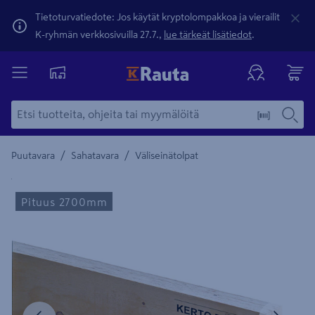
Tietoturvatiedote: Jos käytät kryptolompakkoa ja vierailit
K-ryhmän verkkosivuilla 27.7.,
lue tärkeät lisätiedot
.
/
/
Puutavara
Sahatavara
Väliseinätolpat
Yksityiskohtainen kuvaus löytyy Tuotteen kuvaus -maamerki
Pituus 2700mm
Edellinen
Seura