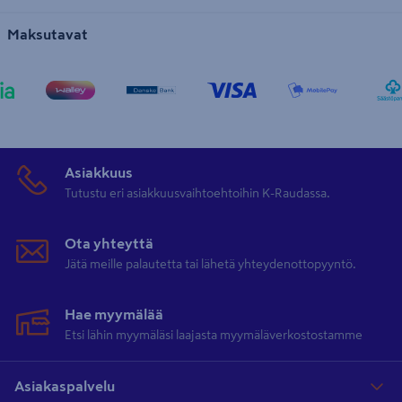
Maksutavat
Asiakkuus
Tutustu eri asiakkuusvaihtoehtoihin K-Raudassa.
Ota yhteyttä
Jätä meille palautetta tai lähetä yhteydenottopyyntö.
Hae myymälää
Etsi lähin myymäläsi laajasta myymäläverkostostamme
Asiakaspalvelu