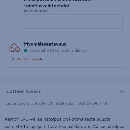
toimitusvaihtoehdot
POSTINUMERO
Syötä
Myymäläsaatavuus
postinumero
Saatavilla 51 eri myymälästä
Valitse myymälä
Tuotteen kuvaus
Tuotenumero
:
500784430
EAN-koodi
:
6430076960146
Kerto® LVL -väliseinätolppa on kotimaisesta puusta
valmistettu luja ja mittatarkka palkkituote. Väliseinätolppa