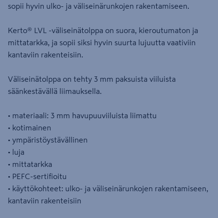
sopii hyvin ulko- ja väliseinärunkojen rakentamiseen.
Kerto® LVL -väliseinätolppa on suora, kieroutumaton ja
mittatarkka, ja sopii siksi hyvin suurta lujuutta vaativiin
kantaviin rakenteisiin.
Väliseinätolppa on tehty 3 mm paksuista viiluista
säänkestävällä liimauksella.
• materiaali: 3 mm havupuuviiluista liimattu
• kotimainen
• ympäristöystävällinen
• luja
• mittatarkka
• PEFC-sertifioitu
• käyttökohteet: ulko- ja väliseinärunkojen rakentamiseen,
kantaviin rakenteisiin