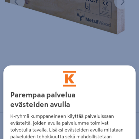
Parempaa palvelua
Zoomaa kuvaa sormilla kosketusnäytöllä
evästeiden avulla
K-ryhmä kumppaneineen käyttää palveluissaan
evästeitä, joiden avulla palvelumme toimivat
METSÄ WOOD
toivotulla tavalla. Lisäksi evästeiden avulla mitataan
Väliseinätolppa LVL Kerto-T
palveluiden tehokkuutta sekä mahdollistetaan