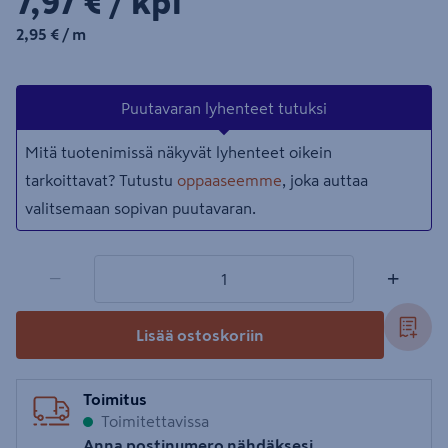
7,97€/kpl
7,97 €
/ kpl
2,95€/m
2,95 €
/ m
Puutavaran lyhenteet tutuksi
Mitä tuotenimissä näkyvät lyhenteet oikein
tarkoittavat? Tutustu
oppaaseemme
, joka auttaa
valitsemaan sopivan puutavaran.
1 tuotetta
Määrä
−
+
Lisää ostoskoriin
Toimitus
Toimitettavissa
Anna postinumero nähdäksesi