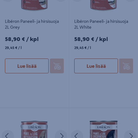
Libéron Paneeli- ja hirsisuoja
Libéron Paneeli- ja hirsisuoja
2L Grey
2L White
58,90€/kpl
58,90€/kpl
58,90 €
/ kpl
58,90 €
/ kpl
29,45€/l
29,45€/l
29,45 €
/ l
29,45 €
/ l
Lue lisää
Lue lisää
Libéron Paneeli- ja hirsisuoja 2L
Libéron Paneeli- ja hirsisuoja 750ml
Clear
Black
Edellinen
Seuraava
Edellinen
S