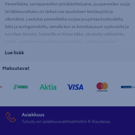
Paneelilakka, seinäpaneelien pintakäsittelyaine, puupaneelien suoja
tai lakkausratkaisu on tärkeä osa sisustuksen kestävyyttä ja
ulkonäköä. Laadukas paneelilakka suojaa puupintaa kosteudelta,
lialta ja auringonvalolta, samalla kun se korostaa puun syykuvioita ja
tuo tilaan lämpöä. Saatavilla on kirkas lakka, sävytetty vaihtoehto,
matta-, puolihimmeä ja kiiltävä viimeistely – jokainen sopii eri
tyyleihin ja käyttötarkoituksiin. Kurkkaa millaisia vaihtoehtoja
Lue lisää
esimerkiksi
Tikkurila
tarjoaa.
Maksutavat
Paneelilakkoja käytetään erityisesti sisäseinien ja kattojen
puupaneeleissa, joissa halutaan yhdistää suoja ja esteettisyys.
Vesiohenteinen paneelilakka on hajuton ja nopea kuivumaan, kun
taas liuotinpohjainen paneelilakkalakka tarjoaa syvempää suojaa ja
kiiltoa. Oikein valittu paneelilakka pidentää pintojen käyttöikää ja
helpottaa puhtaanapitoa.
Asiakkuus
Tutustu eri asiakkuusvaihtoehtoihin K-Raudassa.
Kuinka valita paneelilakka?