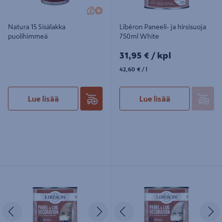
Natura 15 Sisälakka
Libéron Paneeli- ja hirsisuoja
puolihimmeä
750ml White
31,95€/kpl
31,95 €
/ kpl
42,60€/l
42,60 €
/ l
Lue lisää
Lue lisää
Libéron Paneeli- ja hirsisuoja 750ml
Libéron Paneeli- ja hirsisuoja 750ml
Clear
Grey
Edellinen
Seuraava
Edellinen
S