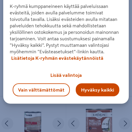
K-ryhmä kumppaneineen käyttää palveluissaan
evästeitä, joiden avulla palvelumme toimivat
Paneeli-Ässä 20 Paneelilakka
Paneeli-Ässä Hirsisuoja 2,7 l EP
toivotulla tavalla. Lisäksi evästeiden avulla mitataan
sävytettävissä
palveluiden tehokkuutta sekä mahdollistetaan
58,90€/kpl
58,90 €
/ kpl
yksilöllinen ostokokemus ja personoidun mainonnan
21,81€/l
tarjoaminen. Voit antaa suostumuksesi painamalla
21,81 €
/ l
”Hyväksy kaikki”. Pystyt muuttamaan valintojasi
myöhemmin ”Evästeasetukset”-linkin kautta.
Lue lisää
Lue lisää
Lisätietoja K-ryhmän evästekäytännöistä
Lisää valintoja
Vain välttämättömät
Hyväksy kaikki
Natura 15 Sisälakka puolihimmeä
Libéron Paneeli- ja hirsisuoja 750ml
White
Edellinen
Seuraava
Edellinen
S