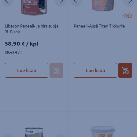
Libéron Paneeli- ja hirsisuoja
Paneeli-Ässä Titan Tikkurila
2L Black
58,90€/kpl
58,90 €
/ kpl
29,45€/l
29,45 €
/ l
Lue lisää
Lue lisää
Natura 40 sisälakka puolikiiltävä
Kuultovaha GVK kirkas 0,9l
Edellinen
Seuraava