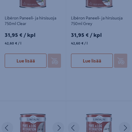
Libéron Paneeli- ja hirsisuoja
Libéron Paneeli- ja hirsisuoja
750ml Clear
750ml Grey
31,95€/kpl
31,95€/kpl
31,95 €
/ kpl
31,95 €
/ kpl
42,60€/l
42,60€/l
42,60 €
/ l
42,60 €
/ l
Lue lisää
Lue lisää
Libéron Paneeli- ja hirsisuoja 2L
Libéron Paneeli- ja hirsisuoja 2L
Grey
White
Edellinen
Seuraava
Edellinen
S