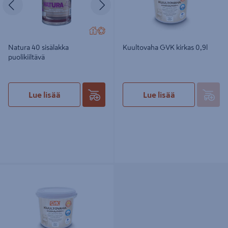
Natura 40 sisälakka
Kuultovaha GVK kirkas 0,9l
puolikiiltävä
Lue lisää
Lue lisää
Kuultovaha GVK kirkas 2,7l