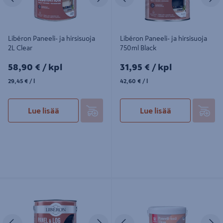
Libéron Paneeli- ja hirsisuoja
Libéron Paneeli- ja hirsisuoja
2L Clear
750ml Black
58,90€/kpl
31,95€/kpl
58,90 €
/ kpl
31,95 €
/ kpl
29,45€/l
42,60€/l
29,45 €
/ l
42,60 €
/ l
Lue lisää
Lue lisää
Libéron Paneeli- ja hirsisuoja 2L
Paneeli-Ässä Titan Tikkurila
Black
Edellinen
Seuraava
Edellinen
S