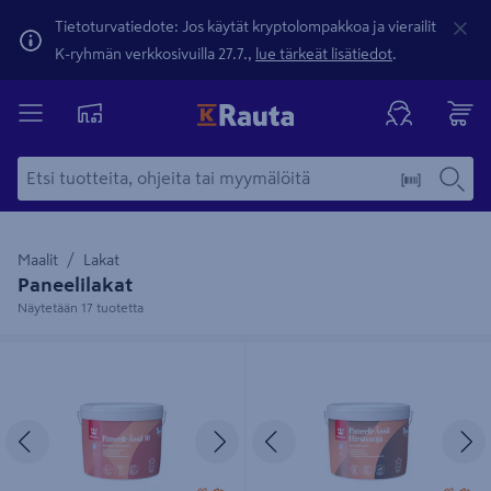
Tietoturvatiedote: Jos käytät kryptolompakkoa ja vierailit
K-ryhmän verkkosivuilla 27.7.,
lue tärkeät lisätiedot
.
Maalit
Lakat
Paneelilakat
Näytetään 17 tuotetta
Paneeli-Ässä 10 Paneelilakka
Paneeli-Ässä Hirsisuoja 9l EP
sävytettävissä
Edellinen
Seuraava
Edellinen
S