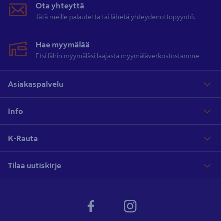
Ota yhteyttä
Paneelilakka kannattaa valita huomioiden puulaji, tilan
Jätä meille palautetta tai lähetä yhteydenottopyyntö.
kosteusolosuhteet ja haluttu lopputulos. Mänty, kuusi ja haapa ovat
yleisiä paneelimateriaaleja, jotka hyötyvät huolellisesta
Hae myymälää
lakkaamisesta. Lakkaus voidaan tehdä
siveltimellä
,
telalla
tai ruiskulla
Etsi lähin myymäläsi laajasta myymäläverkostostamme
– tärkeintä on tasainen levitys ja riittävä kuivumisaika.
Asiakaspalvelu
Säännöllinen huolto ja tarvittaessa uudelleenlakkaus pitävät
paneelit kauniina ja suojattuina vuosia. Paneelilakka on
Info
käytännöllinen ja tyylikäs ratkaisu puupintojen viimeistelyyn. Hanki
samalla kertaa K-Raudasta myös
lattialakat
ja saa kotisi
K-Rauta
kukoistamaan!
Tilaa uutiskirje