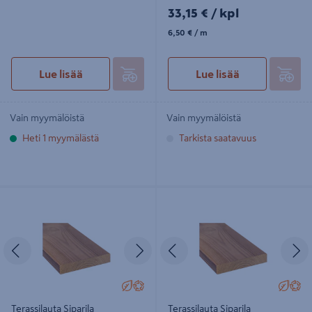
33,15€/kpl
33,15 €
/ kpl
6,50€/m
6,50 €
/ m
Lue lisää
Lue lisää
Vain myymälöistä
Vain myymälöistä
Heti 1 myymälästä
Tarkista saatavuus
Terassilauta Siparila 26x140x4500
Terassilauta Siparila 26x115x4500
lämpökäsitelty mänty
lämpökäsitelty mänty
Edellinen
Seuraava
Edellinen
S
Terassilauta Siparila
Terassilauta Siparila