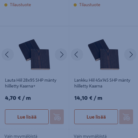
Tilaustuote
Tilaustuote
Lauta Hiil 28x95 SHP mänty hiilletty
Lankku Hiil 45x145 SHP mänty
Kaarna+
hiilletty Kaarna
Edellinen
Seuraava
Edellinen
S
Lauta Hiil 28x95 SHP mänty
Lankku Hiil 45x145 SHP mänty
hiilletty Kaarna+
hiilletty Kaarna
4,70€/m
14,10€/m
4,70 €
/ m
14,10 €
/ m
Lue lisää
Lue lisää
Vain myymälöistä
Vain myymälöistä