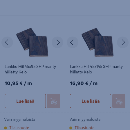
Lankku Hiil 45x95 SHP mänty
Lankku Hiil 45x145 SHP mänty
hiilletty Kelo
hiilletty Kelo
Edellinen
Seuraava
Edellinen
S
Lankku Hiil 45x95 SHP mänty
Lankku Hiil 45x145 SHP mänty
hiilletty Kelo
hiilletty Kelo
10,95€/m
16,90€/m
10,95 €
/ m
16,90 €
/ m
Lue lisää
Lue lisää
Vain myymälöistä
Vain myymälöistä
Tilaustuote
Tilaustuote