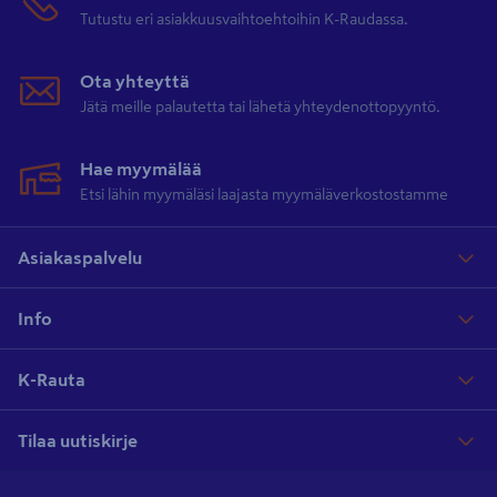
maan! Hanki tarvikkeet ja rakenna kaunis lämpökäsitelty terassi
Tutustu eri asiakkuusvaihtoehtoihin K-Raudassa.
pihallesi kesäpihaa sulostuttamaan.
Ota yhteyttä
Jätä meille palautetta tai lähetä yhteydenottopyyntö.
Valikoimastamme löytyy myös muun muassa
painekyllästettyjä
terassilautoja
, upeita
lehtikuusi terassilautoja
, sekä erittäin kestäviä
Hae myymälää
komposiitti terassilautoja
. Kurkkaa valikoimaamme, käytä
Etsi lähin myymäläsi laajasta myymäläverkostostamme
terassilaskuria
menekin selvittämiseen ja osta laudat vaikka kotiin
kuljetettuna!
Asiakaspalvelu
Info
K-Rauta
Tilaa uutiskirje