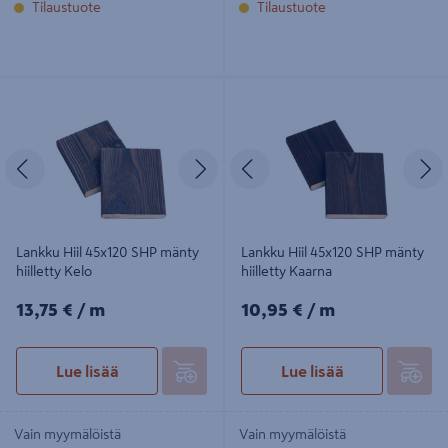
Tilaustuote
Tilaustuote
Lankku Hiil 45x120 SHP mänty
Lankku Hiil 45x120 SHP mänty
hiilletty Kelo
hiilletty Kaarna
Edellinen
Seuraava
Edellinen
S
Lankku Hiil 45x120 SHP mänty
Lankku Hiil 45x120 SHP mänty
hiilletty Kelo
hiilletty Kaarna
13,75€/m
10,95€/m
13,75 €
/ m
10,95 €
/ m
Lue lisää
Lue lisää
Vain myymälöistä
Vain myymälöistä