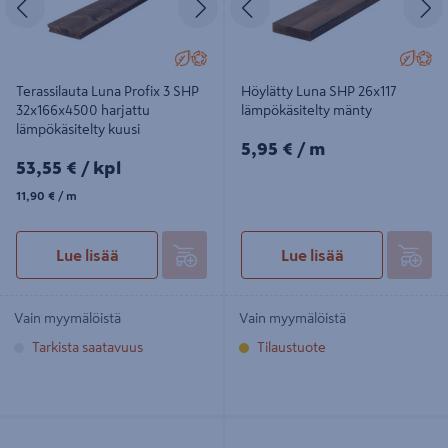
Terassilauta Luna Profix 3 SHP
Höylätty Luna SHP 26x117
32x166x4500 harjattu
lämpökäsitelty mänty
lämpökäsitelty kuusi
5,95€/m
5,95 €
/ m
53,55€/kpl
53,55 €
/ kpl
11,90€/m
11,90 €
/ m
Lue lisää
Lue lisää
Vain myymälöistä
Vain myymälöistä
Tarkista saatavuus
Tilaustuote
Terassilauta Luna SHP Profix 2
Terassilauta Luna SHP Profix 2
26x140 lämpökäsitelty mänty
26x140 lämpökäsitelty kuusi harjattu