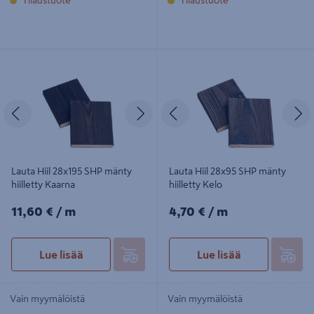
Lauta Hiil 28x195 SHP mänty hiilletty
Lauta Hiil 28x95 SHP mänty hiilletty
Kaarna
Kelo
Edellinen
Seuraava
Edellinen
S
Lauta Hiil 28x195 SHP mänty
Lauta Hiil 28x95 SHP mänty
hiilletty Kaarna
hiilletty Kelo
11,60€/m
4,70€/m
11,60 €
/ m
4,70 €
/ m
Lue lisää
Lue lisää
Vain myymälöistä
Vain myymälöistä