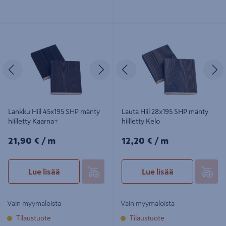
Lankku Hiil 45x195 SHP mänty
Lauta Hiil 28x195 SHP mänty hiilletty
hiilletty Kaarna+
Kelo
Edellinen
Seuraava
Edellinen
S
Lankku Hiil 45x195 SHP mänty
Lauta Hiil 28x195 SHP mänty
hiilletty Kaarna+
hiilletty Kelo
21,90€/m
12,20€/m
21,90 €
/ m
12,20 €
/ m
Lue lisää
Lue lisää
Vain myymälöistä
Vain myymälöistä
Tilaustuote
Tilaustuote