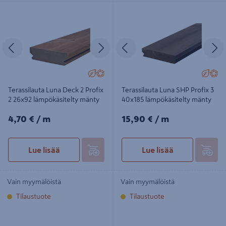
Terassilauta Luna Deck 2 Profix 2
Terassilauta Luna SHP Profix 3
26x92 lämpökäsitelty mänty
40x185 lämpökäsitelty mänty
Edellinen
Seuraava
Edellinen
S
Terassilauta Luna Deck 2 Profix
Terassilauta Luna SHP Profix 3
2 26x92 lämpökäsitelty mänty
40x185 lämpökäsitelty mänty
4,70€/m
15,90€/m
4,70 €
/ m
15,90 €
/ m
Lue lisää
Lue lisää
Vain myymälöistä
Vain myymälöistä
Tilaustuote
Tilaustuote