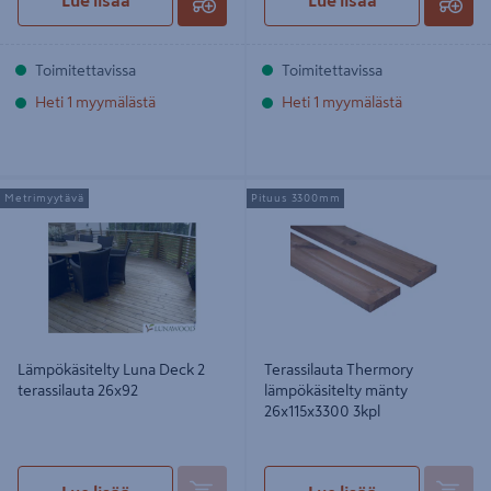
Toimitettavissa
Toimitettavissa
Heti 1 myymälästä
Heti 1 myymälästä
Lämpökäsitelty Luna Deck 2
Terassilauta Thermory
Metrimyytävä
Pituus 3300mm
terassilauta 26x92
lämpökäsitelty mänty 26x115x3300
3kpl
Lämpökäsitelty Luna Deck 2
Terassilauta Thermory
terassilauta 26x92
lämpökäsitelty mänty
26x115x3300 3kpl