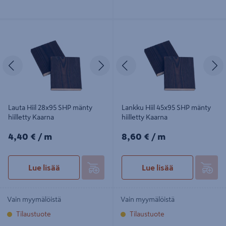
Lauta Hiil 28x95 SHP mänty hiilletty
Lankku Hiil 45x95 SHP mänty
Kaarna
hiilletty Kaarna
Edellinen
Seuraava
Edellinen
S
Lauta Hiil 28x95 SHP mänty
Lankku Hiil 45x95 SHP mänty
hiilletty Kaarna
hiilletty Kaarna
4,40€/m
8,60€/m
4,40 €
/ m
8,60 €
/ m
Lue lisää
Lue lisää
Vain myymälöistä
Vain myymälöistä
Tilaustuote
Tilaustuote