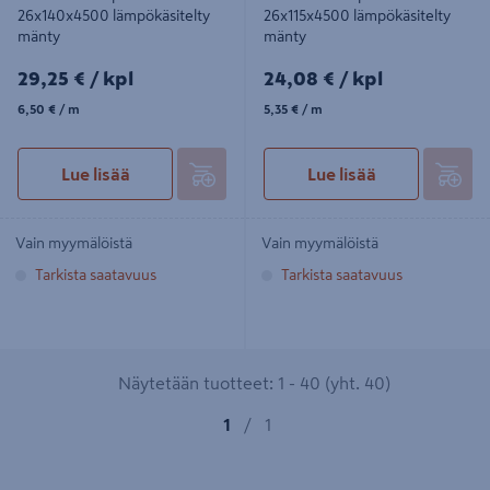
26x140x4500 lämpökäsitelty
26x115x4500 lämpökäsitelty
mänty
mänty
29,25€/kpl
24,08€/kpl
29,25 €
/ kpl
24,08 €
/ kpl
6,50€/m
5,35€/m
6,50 €
/ m
5,35 €
/ m
Lue lisää
Lue lisää
Vain myymälöistä
Vain myymälöistä
Tarkista saatavuus
Tarkista saatavuus
Näytetään tuotteet: 1 - 40 (yht. 40)
1
/
1