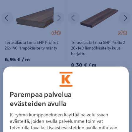
Edellinen
Seuraava
Edellinen
S
Terassilauta Luna SHP Profix 2
Terassilauta Luna SHP Profix 2
26x140 lämpökäsitelty mänty
26x140 lämpökäsitelty kuusi
harjattu
6,95€/m
6,95 €
/ m
8,30€/m
8,30 €
/ m
Lue lisää
Lue lisää
Parempaa palvelua
Vain myymälöistä
Vain myymälöistä
evästeiden avulla
Tilaustuote
Tilaustuote
K-ryhmä kumppaneineen käyttää palveluissaan
evästeitä, joiden avulla palvelumme toimivat
toivotulla tavalla. Lisäksi evästeiden avulla mitataan