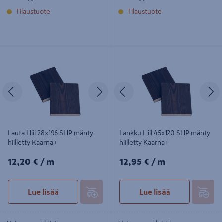
Tilaustuote
Tilaustuote
Lauta Hiil 28x195 SHP mänty hiilletty
Lankku Hiil 45x120 SHP mänty
Kaarna+
hiilletty Kaarna+
Edellinen
Seuraava
Edellinen
S
Lauta Hiil 28x195 SHP mänty
Lankku Hiil 45x120 SHP mänty
hiilletty Kaarna+
hiilletty Kaarna+
12,20€/m
12,95€/m
12,20 €
/ m
12,95 €
/ m
Lue lisää
Lue lisää