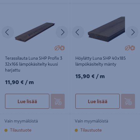
Terassilauta Luna SHP Profix 3
Höylätty Luna SHP 40x185
32x166 lämpökäsitelty kuusi harjattu
lämpökäsitelty mänty
Edellinen
Seuraava
Edellinen
S
Terassilauta Luna SHP Profix 3
Höylätty Luna SHP 40x185
32x166 lämpökäsitelty kuusi
lämpökäsitelty mänty
harjattu
15,90€/m
15,90 €
/ m
11,90€/m
11,90 €
/ m
Lue lisää
Lue lisää
Vain myymälöistä
Vain myymälöistä
Tilaustuote
Tilaustuote