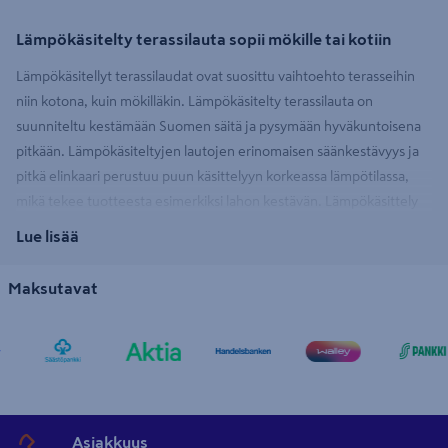
Lämpökäsitelty terassilauta sopii mökille tai kotiin
Lämpökäsitellyt terassilaudat ovat suosittu vaihtoehto terasseihin
niin kotona, kuin mökilläkin. Lämpökäsitelty terassilauta on
suunniteltu kestämään Suomen säitä ja pysymään hyväkuntoisena
pitkään. Lämpökäsiteltyjen lautojen erinomaisen säänkestävyys ja
pitkä elinkaari perustuu puun käsittelyyn korkeassa lämpötilassa,
mikä tekee tuotteesta esimerkiksi lahon kestävän. Lämpökäsittely
perustuukin puun muokkaamiseen korkean lämpötilan ja kosteuden
Lue lisää
avulla, eikä tuotteeseen lisätä kemikaaleja parantamaan sen
kestävyyttä.
Maksutavat
Lämpökäsitellyt terassilaudat sopivat takapihalle tai mökkipihalle.
Lämpökäsitelty terassi sopii luonnon keskelle tai kaupunkiin, sillä
niiden ulkonäkö on luonnollinen ja hillitty.
Terassin rakentaminen
onnistuu kotikonstein, kun perustus on kunnossa. Laaja valikoima
lämpökäsiteltyjä terassilautoja odottaa sinua K-Raudoissa kautta
Asiakkuus