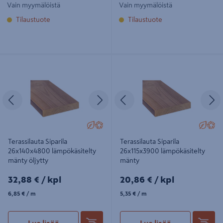
Vain myymälöistä
Vain myymälöistä
Tilaustuote
Tilaustuote
Terassilauta Siparila 26x140x4800
Terassilauta Siparila 26x115x3900
lämpökäsitelty mänty öljytty
lämpökäsitelty mänty
Edellinen
Seuraava
Edellinen
S
Terassilauta Siparila
Terassilauta Siparila
26x140x4800 lämpökäsitelty
26x115x3900 lämpökäsitelty
mänty öljytty
mänty
32,88€/kpl
20,86€/kpl
32,88 €
/ kpl
20,86 €
/ kpl
6,85€/m
5,35€/m
6,85 €
/ m
5,35 €
/ m
Lue lisää
Lue lisää