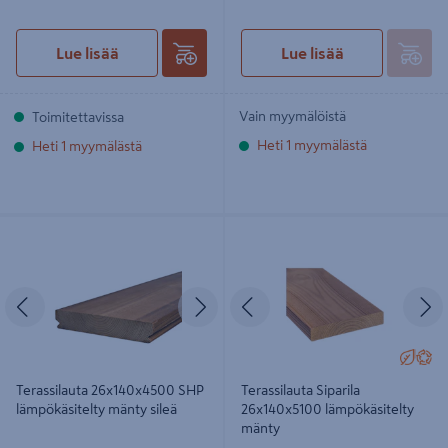
Lue lisää
Lue lisää
Vain myymälöistä
Toimitettavissa
Heti 1 myymälästä
Heti 1 myymälästä
Terassilauta 26x140x4500 SHP
Terassilauta Siparila 26x140x5100
lämpökäsitelty mänty sileä
lämpökäsitelty mänty
Edellinen
Seuraava
Edellinen
S
Terassilauta 26x140x4500 SHP
Terassilauta Siparila
lämpökäsitelty mänty sileä
26x140x5100 lämpökäsitelty
mänty