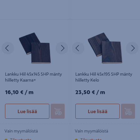
Lankku Hiil 45x145 SHP mänty
Lankku Hiil 45x195 SHP mänty
hiilletty Kaarna+
hiilletty Kelo
Edellinen
Seuraava
Edellinen
S
Lankku Hiil 45x145 SHP mänty
Lankku Hiil 45x195 SHP mänty
hiilletty Kaarna+
hiilletty Kelo
16,10€/m
23,50€/m
16,10 €
/ m
23,50 €
/ m
Lue lisää
Lue lisää
Vain myymälöistä
Vain myymälöistä
Tilaustuote
Tilaustuote