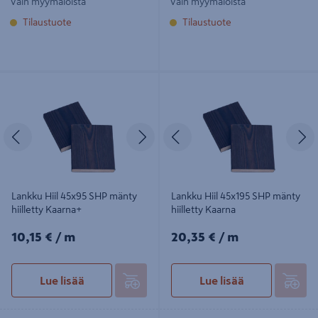
Vain myymälöistä
Vain myymälöistä
Tilaustuote
Tilaustuote
Lankku Hiil 45x95 SHP mänty
Lankku Hiil 45x195 SHP mänty
hiilletty Kaarna+
hiilletty Kaarna
Edellinen
Seuraava
Edellinen
S
Lankku Hiil 45x95 SHP mänty
Lankku Hiil 45x195 SHP mänty
hiilletty Kaarna+
hiilletty Kaarna
10,15€/m
20,35€/m
10,15 €
/ m
20,35 €
/ m
Lue lisää
Lue lisää