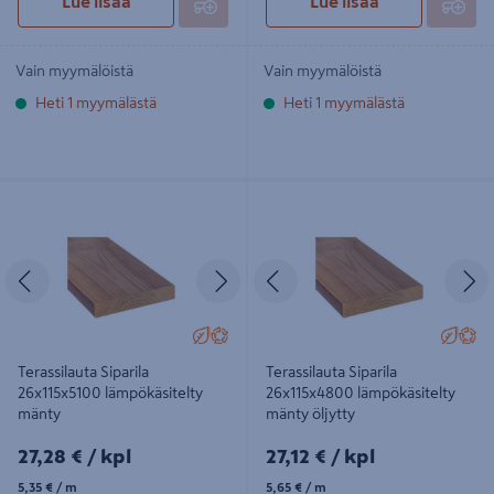
Lue lisää
Lue lisää
Vain myymälöistä
Vain myymälöistä
Heti 1 myymälästä
Heti 1 myymälästä
Terassilauta Siparila 26x115x5100
Terassilauta Siparila 26x115x4800
lämpökäsitelty mänty
lämpökäsitelty mänty öljytty
Edellinen
Seuraava
Edellinen
S
Terassilauta Siparila
Terassilauta Siparila
26x115x5100 lämpökäsitelty
26x115x4800 lämpökäsitelty
mänty
mänty öljytty
27,28€/kpl
27,12€/kpl
27,28 €
/ kpl
27,12 €
/ kpl
5,35€/m
5,65€/m
5,35 €
/ m
5,65 €
/ m