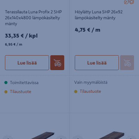
Terassilauta Luna Profix 2 SHP
Höylätty Luna SHP 26x92
26x140x4800 lämpökäsitelty
lämpökäsitelty mänty
mänty
4,75€/m
4,75 €
/ m
33,35€/kpl
33,35 €
/ kpl
6,95€/m
6,95 €
/ m
Lue lisää
Lue lisää
Vain myymälöistä
Toimitettavissa
Tilaustuote
Tilaustuote
Terassilauta Luna Profix 3 SHP
Höylätty Luna SHP 26x117
32x166x4500 harjattu
lämpökäsitelty mänty
lämpökäsitelty kuusi
Edellinen
Seuraava
Edellinen
S