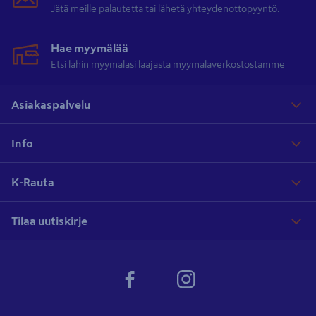
Jätä meille palautetta tai lähetä yhteydenottopyyntö.
Hae myymälää
Etsi lähin myymäläsi laajasta myymäläverkostostamme
Asiakaspalvelu
Info
K-Rauta
Tilaa uutiskirje