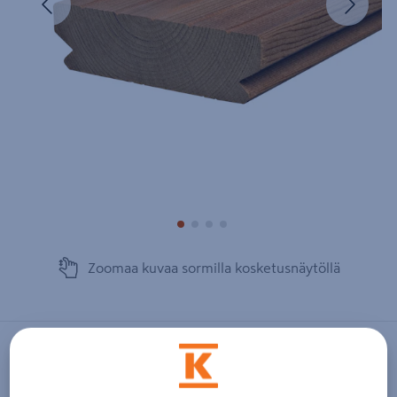
Zoomaa kuvaa sormilla kosketusnäytöllä
LUNAWOOD
Terassilauta Luna Deck 2 Profix 2