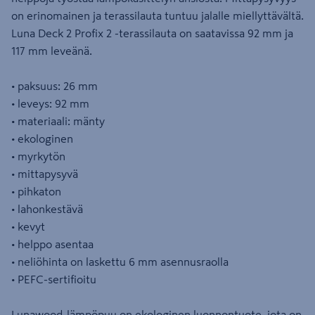
on erinomainen ja terassilauta tuntuu jalalle miellyttävältä.
Luna Deck 2 Profix 2 -terassilauta on saatavissa 92 mm ja
117 mm leveänä.
• paksuus: 26 mm
• leveys: 92 mm
• materiaali: mänty
• ekologinen
• myrkytön
• mittapysyvä
• pihkaton
• lahonkestävä
• kevyt
• helppo asentaa
• neliöhinta on laskettu 6 mm asennusraolla
• PEFC-sertifioitu
Lunawood-lämpöpuu on ekologinen luonnontuote, jota on