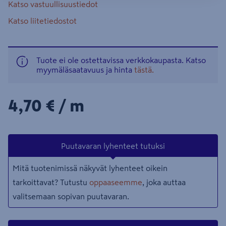
Katso vastuullisuustiedot
Katso liitetiedostot
Tuote ei ole ostettavissa verkkokaupasta. Katso
myymäläsaatavuus ja hinta
tästä.
4,70€/m
4,70 €
/ m
Puutavaran lyhenteet tutuksi
Mitä tuotenimissä näkyvät lyhenteet oikein
tarkoittavat? Tutustu
oppaaseemme
, joka auttaa
valitsemaan sopivan puutavaran.