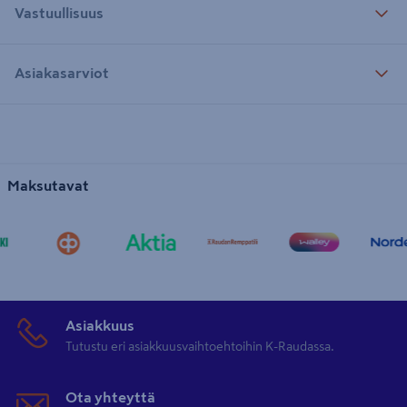
Vastuullisuus
Asiakasarviot
Maksutavat
Asiakkuus
Tutustu eri asiakkuusvaihtoehtoihin K-Raudassa.
Ota yhteyttä