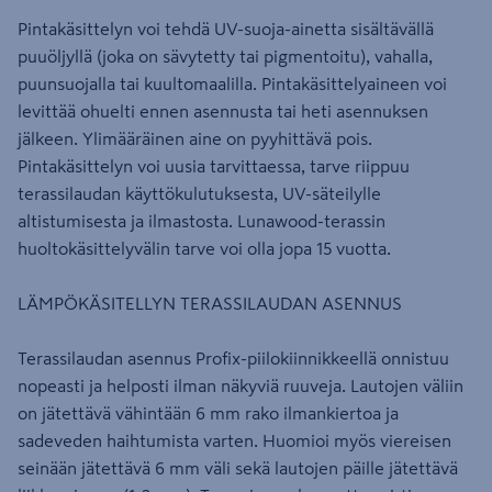
Pintakäsittelyn voi tehdä UV-suoja-ainetta sisältävällä
puuöljyllä (joka on sävytetty tai pigmentoitu), vahalla,
puunsuojalla tai kuultomaalilla. Pintakäsittelyaineen voi
levittää ohuelti ennen asennusta tai heti asennuksen
jälkeen. Ylimääräinen aine on pyyhittävä pois.
Pintakäsittelyn voi uusia tarvittaessa, tarve riippuu
terassilaudan käyttökulutuksesta, UV-säteilylle
altistumisesta ja ilmastosta. Lunawood-terassin
huoltokäsittelyvälin tarve voi olla jopa 15 vuotta.
LÄMPÖKÄSITELLYN TERASSILAUDAN ASENNUS
Terassilaudan asennus Profix-piilokiinnikkeellä onnistuu
nopeasti ja helposti ilman näkyviä ruuveja. Lautojen väliin
on jätettävä vähintään 6 mm rako ilmankiertoa ja
sadeveden haihtumista varten. Huomioi myös viereisen
seinään jätettävä 6 mm väli sekä lautojen päille jätettävä