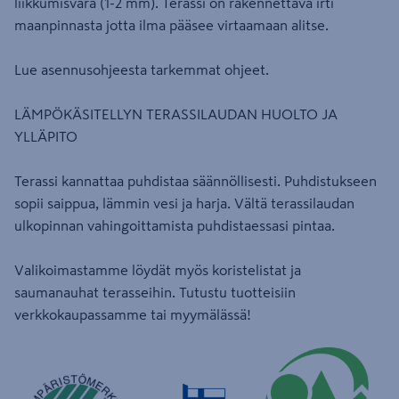
liikkumisvara (1-2 mm). Terassi on rakennettava irti
maanpinnasta jotta ilma pääsee virtaamaan alitse.
Lue asennusohjeesta tarkemmat ohjeet.
LÄMPÖKÄSITELLYN TERASSILAUDAN HUOLTO JA
YLLÄPITO
Terassi kannattaa puhdistaa säännöllisesti. Puhdistukseen
sopii saippua, lämmin vesi ja harja. Vältä terassilaudan
ulkopinnan vahingoittamista puhdistaessasi pintaa.
Valikoimastamme löydät myös koristelistat ja
saumanauhat terasseihin. Tutustu tuotteisiin
verkkokaupassamme tai myymälässä!