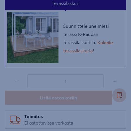
Terassilaskuri
Suunnittele unelmiesi
terassi K-Raudan
terassilaskurilla.
Kokeile
terassilaskuria!
1 tuotetta
Määrä
−
+
Lisää ostoskoriin
Toimitus
Ei ostettavissa verkosta