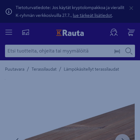
Tietoturvatiedote: Jos käytät kryptolompakkoa ja vierailit
K-ryhmän verkkosivuilla 27.7.,
lue tärkeät lisätiedot
.
/
/
Puutavara
Terassilaudat
Lämpökäsitellyt terassilaudat
Yksityiskohtainen kuvaus löytyy Tuotteen kuvaus -maamerki
Edellinen
Seura