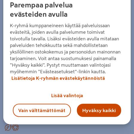
26x92 lämpökäsitelty mänty
Parempaa palvelua
evästeiden avulla
Tuotenumero
:
500833531
EAN-koodi
:
6438124124205
K-ryhmä kumppaneineen käyttää palveluissaan
Terassilauta on kotimainen, pinnaltaan uritettu
evästeitä, joiden avulla palvelumme toimivat
luonnontuote. Se pitää muotonsa, on lahonkestävä ja
toivotulla tavalla. Lisäksi evästeiden avulla mitataan
palveluiden tehokkuutta sekä mahdollistetaan
myrkytön. Asennus Profix 2 -piilokiinnityksellä. Pituusmitat
yksilöllinen ostokokemus ja personoidun mainonnan
vaihtelevat 3 - 5,4 m. Varmista pituus kaupasta.
tarjoaminen. Voit antaa suostumuksesi painamalla
”Hyväksy kaikki”. Pystyt muuttamaan valintojasi
ekologinen
myöhemmin ”Evästeasetukset”-linkin kautta.
mittapysyvyys
Lisätietoja K-ryhmän evästekäytännöistä
pihkaton
Lisää valintoja
parantanut lahon - ja säänkesto
Vain välttämättömät
Hyväksy kaikki
Lue koko tuotekuvaus