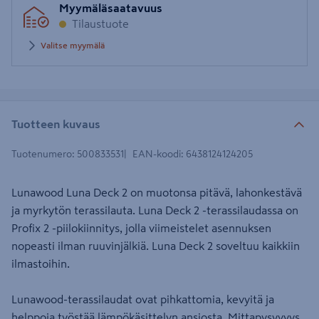
Myymäläsaatavuus
Tilaustuote
Valitse myymälä
Tuotteen kuvaus
Tuotenumero
:
500833531
EAN-koodi
:
6438124124205
Lunawood Luna Deck 2 on muotonsa pitävä, lahonkestävä
ja myrkytön terassilauta. Luna Deck 2 -terassilaudassa on
Profix 2 -piilokiinnitys, jolla viimeistelet asennuksen
nopeasti ilman ruuvinjälkiä. Luna Deck 2 soveltuu kaikkiin
ilmastoihin.
Lunawood-terassilaudat ovat pihkattomia, kevyitä ja
helppoja työstää lämpökäsittelyn ansiosta. Mittapysyvyys