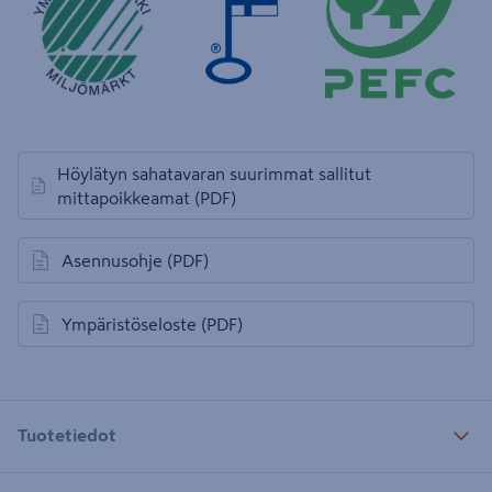
Höylätyn sahatavaran suurimmat sallitut
avautuu uuteen välilehteen
mittapoikkeamat
(PDF)
Asennusohje
(PDF)
avautuu uuteen välilehteen
Ympäristöseloste
(PDF)
avautuu uuteen välilehteen
Tuotetiedot