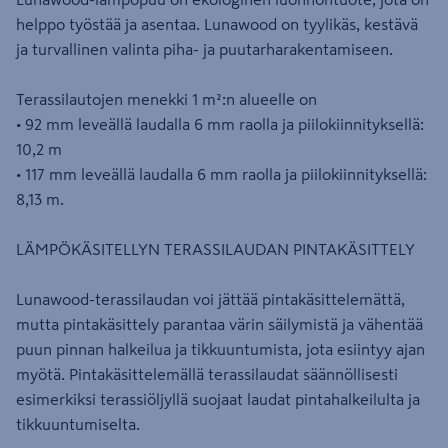
helppo työstää ja asentaa. Lunawood on tyylikäs, kestävä
ja turvallinen valinta piha- ja puutarharakentamiseen.
Terassilautojen menekki 1 m²:n alueelle on
• 92 mm leveällä laudalla 6 mm raolla ja piilokiinnityksellä:
10,2 m
• 117 mm leveällä laudalla 6 mm raolla ja piilokiinnityksellä:
8,13 m.
LÄMPÖKÄSITELLYN TERASSILAUDAN PINTAKÄSITTELY
Lunawood-terassilaudan voi jättää pintakäsittelemättä,
mutta pintakäsittely parantaa värin säilymistä ja vähentää
puun pinnan halkeilua ja tikkuuntumista, jota esiintyy ajan
myötä. Pintakäsittelemällä terassilaudat säännöllisesti
esimerkiksi terassiöljyllä suojaat laudat pintahalkeilulta ja
tikkuuntumiselta.