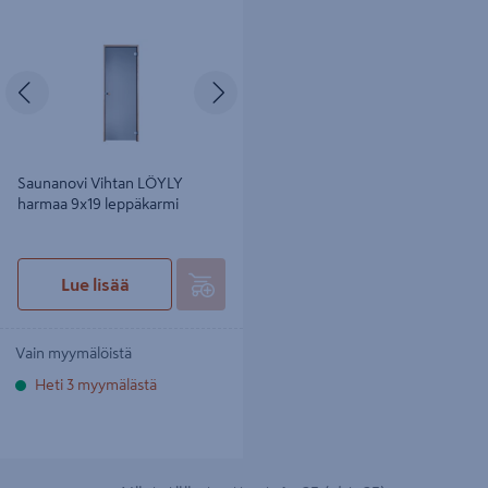
Saunanovi Vihtan LÖYLY harmaa
9x19 leppäkarmi
Edellinen
Seuraava
Saunanovi Vihtan LÖYLY
harmaa 9x19 leppäkarmi
Lue lisää
Vain myymälöistä
Heti 3 myymälästä