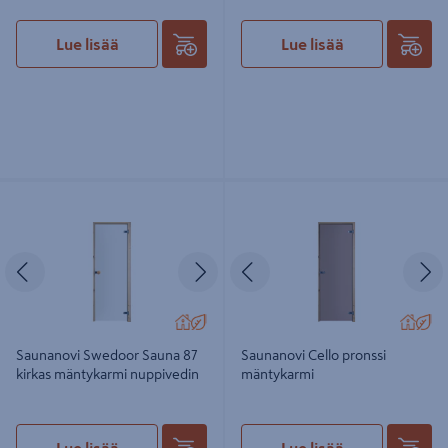
Lue lisää
Lue lisää
Saunanovi Swedoor Sauna 87 kirkas
Saunanovi Cello pronssi mäntykarmi
mäntykarmi nuppivedin
Edellinen
Seuraava
Edellinen
S
Saunanovi Swedoor Sauna 87
Saunanovi Cello pronssi
kirkas mäntykarmi nuppivedin
mäntykarmi