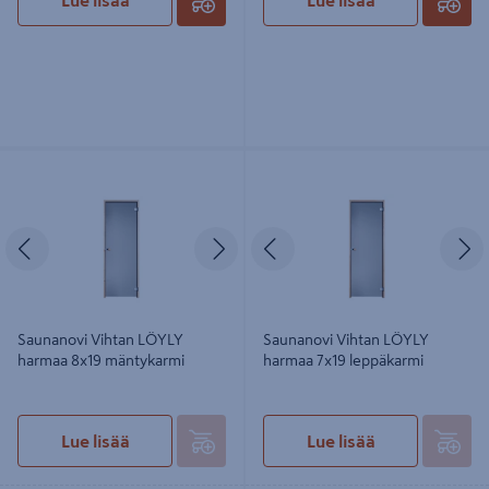
Lue lisää
Lue lisää
Saunanovi Vihtan LÖYLY harmaa
Saunanovi Vihtan LÖYLY harmaa
8x19 mäntykarmi
7x19 leppäkarmi
Edellinen
Seuraava
Edellinen
S
Saunanovi Vihtan LÖYLY
Saunanovi Vihtan LÖYLY
harmaa 8x19 mäntykarmi
harmaa 7x19 leppäkarmi
Lue lisää
Lue lisää