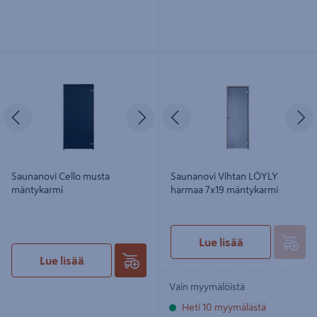
Saunanovi Cello musta mäntykarmi
Saunanovi Vihtan LÖYLY harmaa
7x19 mäntykarmi
Edellinen
Seuraava
Edellinen
S
Saunanovi Cello musta
Saunanovi Vihtan LÖYLY
mäntykarmi
harmaa 7x19 mäntykarmi
Lue lisää
Lue lisää
Vain myymälöistä
Heti 10 myymälästä