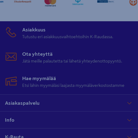
ilmettä kylpyhuoneeseesi. Lasisia saunanovia on saatavana
erivärisillä ja erilaisilla kuvioilla varustetuilla laseilla. Kaikki ovet on
varustettu joko mänty, tervaleppä tai haapa karmeilla. Lasinen
saunanovi on valmistettu karkaistusta lasista ja se kestää
Asiakkuus
erinomaisesti saunan korkeita lämpötiloja ja kosteutta.
Tutustu eri asiakkuusvaihtoehtoihin K-Raudassa.
Uusittaisiinko myös lauteet ja panelointi
Ota yhteyttä
Jätä meille palautetta tai lähetä yhteydenottopyyntö.
Samalla kun saunasi saa uuden tyylikkään oven, on hyvä harkita
myös muun saunan päivittämistä. K-Raudan laajasta valikoimasta
löydät tyylikkäät ja helposti asennettavat
laude-elementit
, sekä
Hae myymälää
monipuolisen valikoiman erilaisia kauniita
saunapaneeleita
. Jos
Etsi lähin myymäläsi laajasta myymäläverkostostamme
lauteiden ja paneeleiden vaihtaminen tuntuvat isolta projektilta,
voit päivittää saunan ilmettä käsittelemällä lauteet ja paneelit
Asiakaspalvelu
mieleiselläsi
saunasuoja-aineella
. Viimeistele saunasi ilme vielä
uusilla
saunatarvikkeilla
ja kenties uudella
kiukaalla
.
Info
K-Rauta