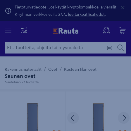
Tietoturvatiedote: Jos käytät kryptolompakkoa ja vierailit
K-ryhmän verkkosivuilla 27.7.,
lue tärkeät lisätiedot
.
Rakennusmateriaalit
Ovet
Kostean tilan ovet
Saunan ovet
Näytetään 23 tuotetta
Saunanovi 7x19 harmaa lasi
Saunanovi Cello harmaa mäntykarmi
mäntykarmi
Edellinen
S