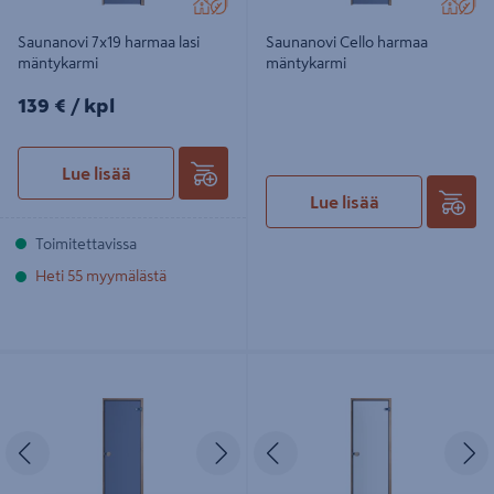
Saunanovi 7x19 harmaa lasi
Saunanovi Cello harmaa
mäntykarmi
mäntykarmi
139€/kpl
139 €
/ kpl
Lue lisää
Lue lisää
Toimitettavissa
Heti 55 myymälästä
Saunanovi Swedoor Sauna 83
Saunanovi Swedoor Sauna 87 kirkas
harmaa leppäkarmi nuppivedin
leppäkarmi nuppivedin
Edellinen
Seuraava
Edellinen
S