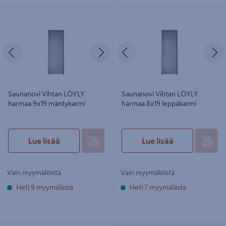
Saunanovi Vihtan LÖYLY harmaa
Saunanovi Vihtan LÖYLY harmaa
9x19 mäntykarmi
8x19 leppäkarmi
Edellinen
Seuraava
Edellinen
S
Saunanovi Vihtan LÖYLY
Saunanovi Vihtan LÖYLY
harmaa 9x19 mäntykarmi
harmaa 8x19 leppäkarmi
Lue lisää
Lue lisää
Vain myymälöistä
Vain myymälöistä
Heti 9 myymälästä
Heti 7 myymälästä