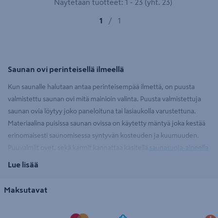
Näytetään tuotteet: 1 - 23 (yht. 23)
1
/
1
Saunan ovi perinteisellä ilmeellä
Kun saunalle halutaan antaa perinteisempää ilmettä, on puusta
valmistettu saunan ovi mitä mainioin valinta. Puusta valmistettuja
saunan ovia löytyy joko paneloituna tai lasiaukolla varustettuna.
Materiaalina puisissa saunan ovissa on käytetty mäntyä joka kestää
erinomaisesti saunomisessa syntyvän kosteuden ja kuumuuden.
Puuvalmiit ovet, sekä karmit kannattaa käsitellä
saunasuoja-aineella
asennuksen jälkeen, jolloin ovi säilyy pidempään hyvässä kunnossa.
Lue lisää
Saunan lasiovi luo tilantuntua
Maksutavat
Lasinen saunanovi antaa saunallesi lisää tilantuntua ja tuo myös