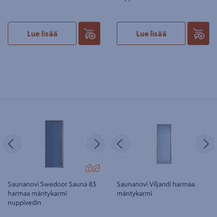
Lue lisää
Lue lisää
Saunanovi Swedoor Sauna 83
Saunanovi Viljandi harmaa
harmaa mäntykarmi nuppivedin
mäntykarmi
Edellinen
Seuraava
Edellinen
S
Saunanovi Swedoor Sauna 83
Saunanovi Viljandi harmaa
harmaa mäntykarmi
mäntykarmi
nuppivedin