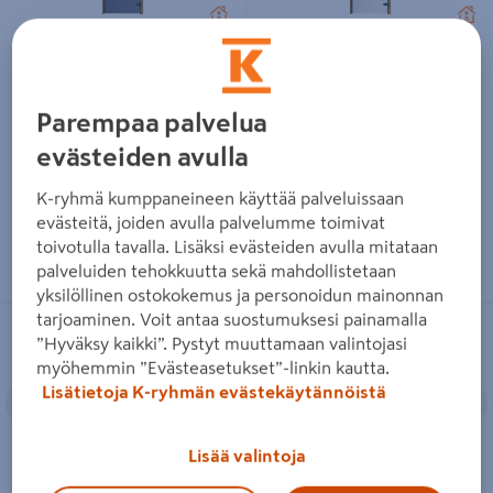
Saunanovi Swedoor Sauna 83
Saunanovi Swedoor Sauna 87
harmaa leppäkarmi nuppivedin
kirkas leppäkarmi nuppivedin
Parempaa palvelua
evästeiden avulla
Lue lisää
Lue lisää
K-ryhmä kumppaneineen käyttää palveluissaan
evästeitä, joiden avulla palvelumme toimivat
toivotulla tavalla. Lisäksi evästeiden avulla mitataan
palveluiden tehokkuutta sekä mahdollistetaan
yksilöllinen ostokokemus ja personoidun mainonnan
Saunanovi Viljandi harmaa
Saunanovi Swedoor Sauna 81
tarjoaminen. Voit antaa suostumuksesi painamalla
leppäkarmi
pronssi leppäkarmi nuppivedin
”Hyväksy kaikki”. Pystyt muuttamaan valintojasi
myöhemmin ”Evästeasetukset”-linkin kautta.
Edellinen
Seuraava
Edellinen
S
Lisätietoja K-ryhmän evästekäytännöistä
Lisää valintoja