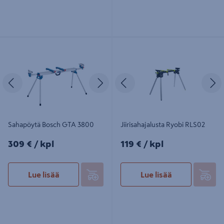
Sahapöytä Bosch GTA 3800
Jiirisahajalusta Ryobi RLS02
Edellinen
Seuraava
Edellinen
S
Sahapöytä Bosch GTA 3800
Jiirisahajalusta Ryobi RLS02
309€/kpl
119€/kpl
309 €
/ kpl
119 €
/ kpl
Lue lisää
Lue lisää