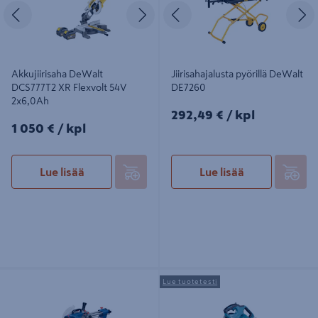
Edellinen
Seuraava
Edellinen
S
Akkujiirisaha DeWalt
Jiirisahajalusta pyörillä DeWalt
DCS777T2 XR Flexvolt 54V
DE7260
2x6,0Ah
292,49€/kpl
292,49 €
/ kpl
1050€/kpl
1 050 €
/ kpl
Lue lisää
Lue lisää
Katkaisu- ja jiirisaha Bosch PRO
Akkujiirisaha Makita LS002GZ01
Lue tuotetesti
GCM305-216S
XGT 40V runko