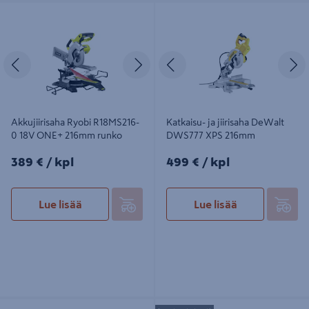
Akkujiirisaha Ryobi R18MS216-0 18V
Katkaisu- ja jiirisaha DeWalt
ONE+ 216mm runko
DWS777 XPS 216mm
Edellinen
Seuraava
Edellinen
S
Akkujiirisaha Ryobi R18MS216-
Katkaisu- ja jiirisaha DeWalt
0 18V ONE+ 216mm runko
DWS777 XPS 216mm
389€/kpl
499€/kpl
389 €
/ kpl
499 €
/ kpl
Lue lisää
Lue lisää
Akkujiirisaha DeWalt DCS777N XR
Jiirisahajalusta Bosch GTA 2500