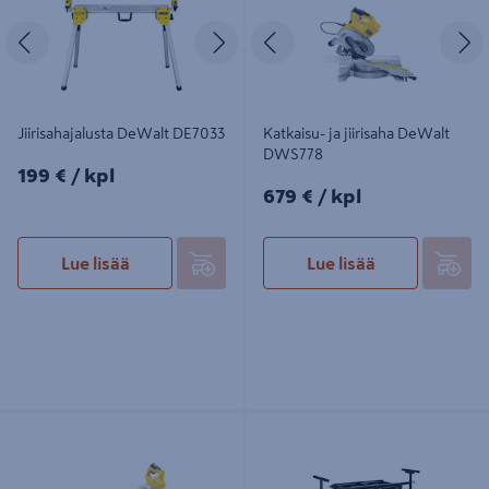
Edellinen
Seuraava
Edellinen
S
Jiirisahajalusta DeWalt DE7033
Katkaisu- ja jiirisaha DeWalt
DWS778
199€/kpl
199 €
/ kpl
679€/kpl
679 €
/ kpl
Lue lisää
Lue lisää
Akkujiirisaha DeWalt DCS777T2 XR
Jiirisahajalusta pyörillä DeWalt
Flexvolt 54V 2x6,0Ah
DE7260