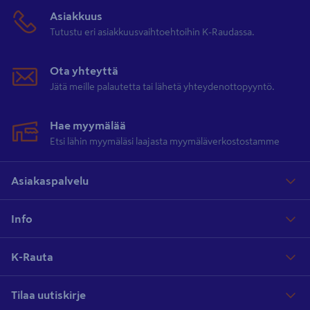
Parhaat jiirisahat ja katkaisusahat K-Raudoista
Asiakkuus
Tutustu eri asiakkuusvaihtoehtoihin K-Raudassa.
Tutustu kattavaan valikoimaan katkaisusahoja ja jiirisirkkeleitä,
joiden kanssa työnteko on tehokasta ja varmaa. Valikoimassamme
Ota yhteyttä
on jiirisahat ja jiirisirkkelit korkealaatuisilta ja luotettavilta merkeiltä
Jätä meille palautetta tai lähetä yhteydenottopyyntö.
kuten
Dewalt
, Ryobi, Bosch, Makita ja Scheppach. Muista myös
lisävarusteeksi
jiiri-/katkaisusahojen jalustat
.
Hae myymälää
Etsi lähin myymäläsi laajasta myymäläverkostostamme
Asiakaspalvelu
Info
K-Rauta
Tilaa uutiskirje