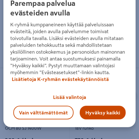
Parempaa palvelua
89,90€/kpl
159€/kpl
89,90 €
/ kpl
159 €
/ kpl
evästeiden avulla
K-ryhmä kumppaneineen käyttää palveluissaan
Lue lisää
Lue lisää
evästeitä, joiden avulla palvelumme toimivat
toivotulla tavalla. Lisäksi evästeiden avulla mitataan
palveluiden tehokkuutta sekä mahdollistetaan
yksilöllinen ostokokemus ja personoidun mainonnan
tarjoaminen. Voit antaa suostumuksesi painamalla
”Hyväksy kaikki”. Pystyt muuttamaan valintojasi
Katkaisu- ja jiirisaha Bosch GCM 80
Akkujiirisaha Makita DLS714NZ 18V
myöhemmin ”Evästeasetukset”-linkin kautta.
SJ 1400W
runko
Lisätietoja K-ryhmän evästekäytännöistä
Edellinen
S
Lisää valintoja
Vain välttämättömät
Hyväksy kaikki
Katkaisu- ja jiirisaha Bosch
Akkujiirisaha Makita DLS714NZ
GCM 80 SJ 1400W
18V runko
269€/kpl
759€/kpl