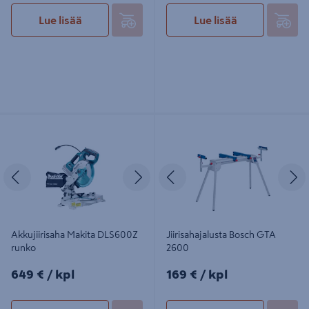
Lue lisää
Lue lisää
Akkujiirisaha Makita DLS600Z runko
Jiirisahajalusta Bosch GTA 2600
Edellinen
Seuraava
Edellinen
S
Akkujiirisaha Makita DLS600Z
Jiirisahajalusta Bosch GTA
runko
2600
649€/kpl
169€/kpl
649 €
/ kpl
169 €
/ kpl