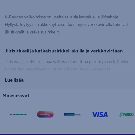
K-Raudan valikoimissa on useita erilaisia katkaisu- ja jiirisahoja.
Hyllystä löytyy niin akkukäyttöiset kuin myös verkkovirralla toimivat
jiirisirkkelit ja katkaisusirkkelit.
Jiirisirkkeli ja katkaisusirkkeli akulla ja verkkovirtaan
Jiirisahaa ja katkaisusahaa valitessa kannattaa perehtyä vertailtavien
tuotteiden kapasiteettiin, terän kokoon, tehokkuuteen ja
kierrosnopeuteen. Puristin pitää sahattavan materiaalin paikallaan ja
Lue lisää
työvalo lisää tarkkuutta. Osa jiirisirkkeleistä on varustettu
sisäänrakennetulla laserilla, jonka avulla leikkaus on helpompaa ja
Maksutavat
työn jälki entistäkin tarkempaa. Myös virtalähde voi olla oleellinen
tieto, riippuen työympäristöstäsi ja siitä tuleeko konetta paljon
siirreltyä ja käytettyä ympäristöissä, joissa virransaanti ei ole
itsestään selvää.