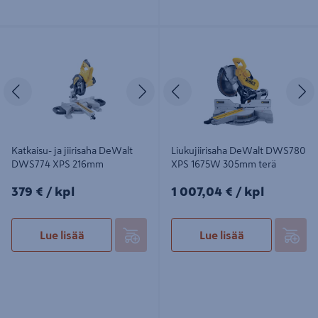
Katkaisu- ja jiirisaha DeWalt
Liukujiirisaha DeWalt DWS780 XPS
DWS774 XPS 216mm
1675W 305mm terä
Edellinen
Seuraava
Edellinen
S
Katkaisu- ja jiirisaha DeWalt
Liukujiirisaha DeWalt DWS780
DWS774 XPS 216mm
XPS 1675W 305mm terä
379€/kpl
1007,04€/kpl
379 €
/ kpl
1 007,04 €
/ kpl
Lue lisää
Lue lisää