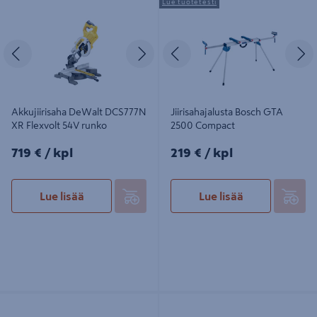
Lue tuotetesti
Flexvolt 54V runko
Compact
Edellinen
Seuraava
Edellinen
S
Akkujiirisaha DeWalt DCS777N
Jiirisahajalusta Bosch GTA
XR Flexvolt 54V runko
2500 Compact
719€/kpl
219€/kpl
719 €
/ kpl
219 €
/ kpl
Lue lisää
Lue lisää
Jiirisahajalusta DeWalt DE7023
Sahauspöytä Bosch GTA 2500 W
Professional