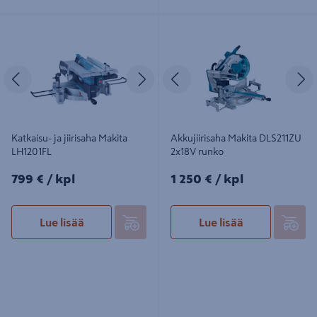
Katkaisu- ja jiirisaha Makita
Akkujiirisaha Makita DLS211ZU
LH1201FL
2x18V runko
Edellinen
Seuraava
Edellinen
S
Katkaisu- ja jiirisaha Makita
Akkujiirisaha Makita DLS211ZU
LH1201FL
2x18V runko
799€/kpl
1250€/kpl
799 €
/ kpl
1 250 €
/ kpl
Lue lisää
Lue lisää