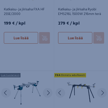
Katkaisu- ja jiirisaha FXA HF
Katkaisu- ja jiirisaha Ryobi
255E/2000
EMS216L 1500W 216mm terä
199€/kpl
279€/kpl
199 €
/ kpl
279 €
/ kpl
Lue lisää
Lue lisää
Jiirisahajalusta Makita WST06
Jiirisahajalusta FXA MSO29A
Lue tuotetesti
FXA
Onnistu edullisesti
Edellinen
Seuraava
Edellinen
S