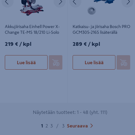
Akkujiirisaha Einhell Power X-
Katkaisu- ja jiirisaha Bosch PRO
Change TE-MS 18/210 Li-Solo
GCM305-216S lisäterällä
219€/kpl
289€/kpl
219 €
/ kpl
289 €
/ kpl
Lue lisää
Lue lisää
Näytetään tuotteet: 1 - 48 (yht. 111)
1
2
3
/
3
Seuraava