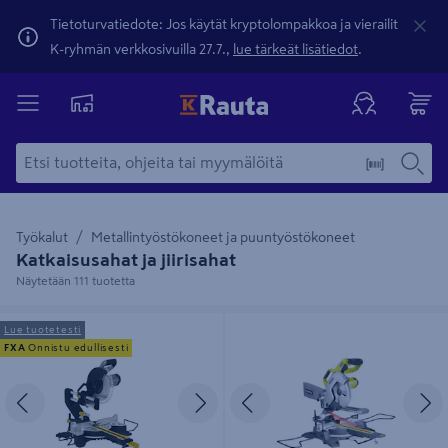
Tietoturvatiedote: Jos käytät kryptolompakkoa ja vierailit
K-ryhmän verkkosivuilla 27.7.,
lue tärkeät lisätiedot
.
Työkalut
Metallintyöstökoneet ja puuntyöstökoneet
Katkaisusahat ja jiirisahat
Näytetään 111 tuotetta
Katkaisu- ja jiirisaha FXA HF
Katkaisu- ja jiirisaha Ryobi EMS216L
Lue tuotetesti
255E/2000
1500W 216mm terä
FXA
Onnistu edullisesti
Edellinen
Seuraava
Edellinen
S