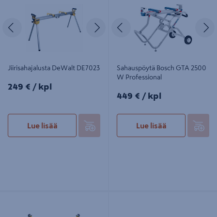
Edellinen
Seuraava
Edellinen
S
Jiirisahajalusta DeWalt DE7023
Sahauspöytä Bosch GTA 2500
W Professional
249€/kpl
249 €
/ kpl
449€/kpl
449 €
/ kpl
Lue lisää
Lue lisää
Jiirisahajalusta DeWalt DE7033
Katkaisu- ja jiirisaha DeWalt
DWS778