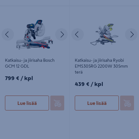
Katkaisu- ja jiirisaha Bosch GCM 12
Katkaisu- ja jiirisaha Ryobi
GDL
EMS305RG 2200W 305mm terä
Edellinen
Seuraava
Edellinen
S
Katkaisu- ja jiirisaha Bosch
Katkaisu- ja jiirisaha Ryobi
GCM 12 GDL
EMS305RG 2200W 305mm
terä
799€/kpl
799 €
/ kpl
439€/kpl
439 €
/ kpl
Lue lisää
Lue lisää