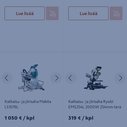
Lue lisää
Lue lisää
Katkaisu- ja jiirisaha Makita LS1019L
Katkaisu- ja jiirisaha Ryobi EMS254L
2000W 254mm terä
Edellinen
Seuraava
Edellinen
S
Katkaisu- ja jiirisaha Makita
Katkaisu- ja jiirisaha Ryobi
LS1019L
EMS254L 2000W 254mm terä
1050€/kpl
319€/kpl
1 050 €
/ kpl
319 €
/ kpl