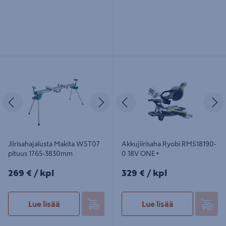
Jiirisahajalusta Makita WST07 pituus
Akkujiirisaha Ryobi RMS18190-0 18V
1765-3830mm
ONE+
Edellinen
Seuraava
Edellinen
S
Jiirisahajalusta Makita WST07
Akkujiirisaha Ryobi RMS18190-
pituus 1765-3830mm
0 18V ONE+
269€/kpl
329€/kpl
269 €
/ kpl
329 €
/ kpl
Lue lisää
Lue lisää