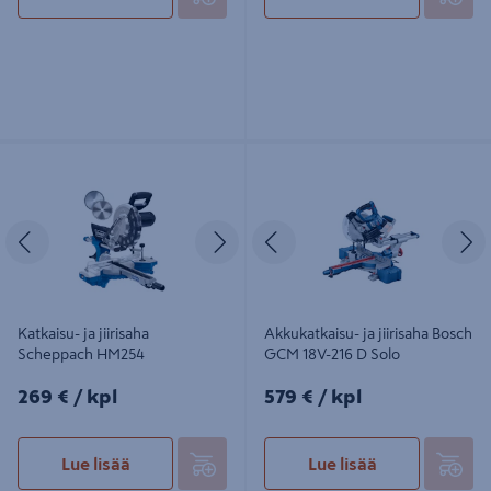
Katkaisu- ja jiirisaha Scheppach
Akkukatkaisu- ja jiirisaha Bosch
HM254
GCM 18V-216 D Solo
Edellinen
Seuraava
Edellinen
S
Katkaisu- ja jiirisaha
Akkukatkaisu- ja jiirisaha Bosch
Scheppach HM254
GCM 18V-216 D Solo
269€/kpl
579€/kpl
269 €
/ kpl
579 €
/ kpl
Lue lisää
Lue lisää