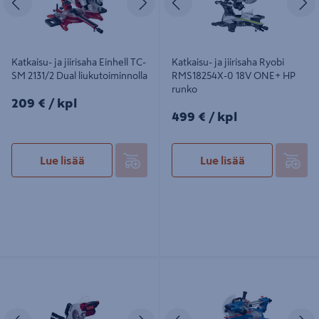
Katkaisu- ja jiirisaha Einhell TC-
Katkaisu- ja jiirisaha Ryobi
SM 2131/2 Dual liukutoiminnolla
RMS18254X-0 18V ONE+ HP
runko
209€/kpl
209 €
/ kpl
499€/kpl
499 €
/ kpl
Lue lisää
Lue lisää
Akkujiirisaha Einhell Power X-
Katkaisu- ja jiirisaha Bosch PRO
Change TE-MS 18/210 Li-Solo
GCM305-216S lisäterällä
Edellinen
Seuraava
Edellinen
S