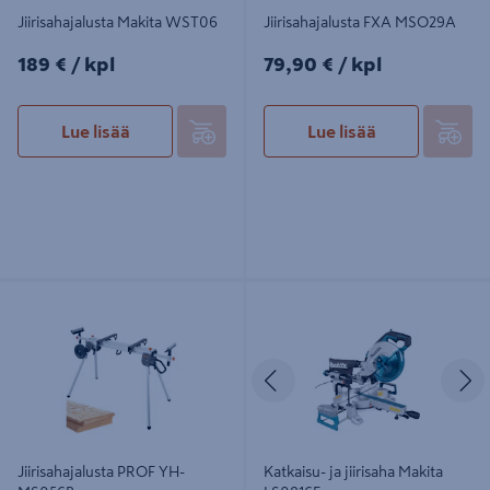
Jiirisahajalusta Makita WST06
Jiirisahajalusta FXA MSO29A
189€/kpl
79,90€/kpl
189 €
/ kpl
79,90 €
/ kpl
Lue lisää
Lue lisää
Jiirisahajalusta PROF YH-MS056B
Katkaisu- ja jiirisaha Makita LS0816F
Edellinen
S
Jiirisahajalusta PROF YH-
Katkaisu- ja jiirisaha Makita