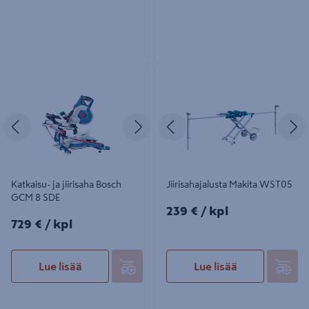
Katkaisu- ja jiirisaha Bosch GCM 8
Jiirisahajalusta Makita WST05
SDE
Edellinen
Seuraava
Edellinen
S
Katkaisu- ja jiirisaha Bosch
Jiirisahajalusta Makita WST05
GCM 8 SDE
239€/kpl
239 €
/ kpl
729€/kpl
729 €
/ kpl
Lue lisää
Lue lisää