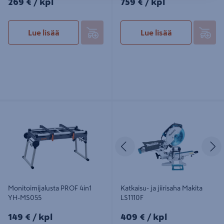
269 €
/ kpl
759 €
/ kpl
Lue lisää
Lue lisää
Monitoimijalusta PROF 4in1 YH-
Katkaisu- ja jiirisaha Makita LS1110F
MS055
Edellinen
S
Monitoimijalusta PROF 4in1
Katkaisu- ja jiirisaha Makita
YH-MS055
LS1110F
149€/kpl
409€/kpl
149 €
/ kpl
409 €
/ kpl