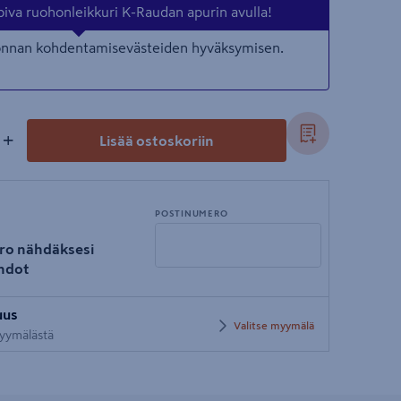
piva ruohonleikkuri K-Raudan apurin avulla!
nonnan kohdentamisevästeiden hyväksymisen.
+
Lisää ostoskoriin
POSTINUMERO
ro nähdäksesi
hdot
Syötä
uus
postinumero
Valitse myymälä
 myymälästä