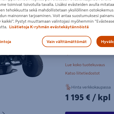
Keräävä tai sivulleheittävä
me toimivat toivotulla tavalla. Lisäksi evästeiden avulla mitata
manuaalivaihteisto, 4 eteen
den tehokkuutta sekä mahdollistetaan yksilöllinen ostokokemus 
dun mainonnan tarjoaminen. Voit antaa suostumuksesi painama
säädettävissä.
 kaikki”. Pystyt muuttamaan valintojasi myöhemmin ”Evästease
Seuraava
utta.
Lisätietoja K-ryhmän evästekäytännöistä
4,4 kW 224 cm³ 4-tah
60 cm leikkuulaite
lintoja
Vain välttämättömät
Hyväks
keräävä tai sivulleheit
150 l keruusäiliö
Lue koko tuotekuvaus
Katso liitetiedostot
Hinta verkkokaupassa
1195€/kpl
1 195 €
/ kpl
Seuraava