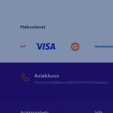
Maksutavat
Asiakkuus
Tutustu eri asiakkuusvaihtoehtoihin K-Raudassa.
Asiakaspalvelu
Info