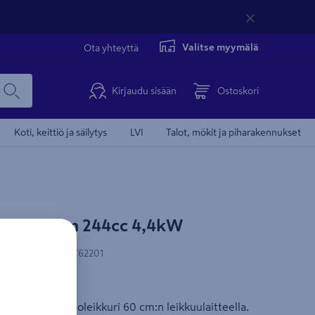
Valitse myymälä
Ota yhteyttä
Kirjaudu sisään
Ostoskori
Koti, keittiö ja säilytys
LVI
Talot, mökit ja piharakennukset
 D225 60cm 244cc 4,4kW
FXA
Onnistu edul
N-koodi
:
6438313762201
lua
ältäajettava ajoleikkuri 60 cm:n leikkuulaitteella.