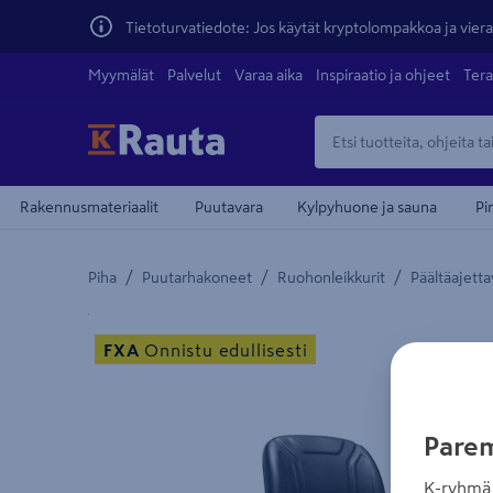
Tietoturvatiedote: Jos käytät kryptolompakkoa ja vierai
Myymälät
Palvelut
Varaa aika
Inspiraatio ja ohjeet
Tera
Rakennusmateriaalit
Puutavara
Kylpyhuone ja sauna
Pi
/
/
/
Piha
Puutarhakoneet
Ruohonleikkurit
Päältäajetta
Yksityiskohtainen kuvaus löytyy Tuotteen kuvaus -
FXA
Onnistu edullisesti
Parem
K-ryhmä 