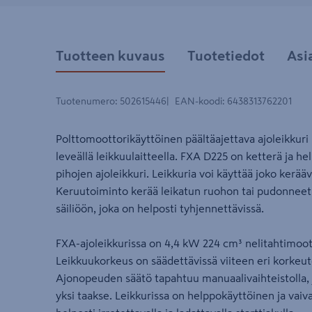
Tuotteen kuvaus
Tuotetiedot
Asi
Tuotenumero
:
502615446
EAN-koodi
:
6438313762201
Polttomoottorikäyttöinen päältäajettava ajoleikkur
leveällä leikkuulaitteella. FXA D225 on ketterä ja h
pihojen ajoleikkuri. Leikkuria voi käyttää joko kerääv
Keruutoiminto kerää leikatun ruohon tai pudonneet 
säiliöön, joka on helposti tyhjennettävissä.
FXA-ajoleikkurissa on 4,4 kW 224 cm³ nelitahtimoott
Leikkuukorkeus on säädettävissä viiteen eri korkeut
Ajonopeuden säätö tapahtuu manuaalivaihteistolla, j
yksi taakse. Leikkurissa on helppokäyttöinen ja vaiva