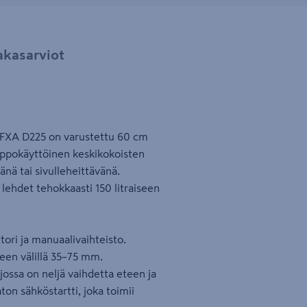
akasarviot
i FXA D225 on varustettu 60 cm
elppokäyttöinen keskikokoisten
änä tai sivulleheittävänä.
lehdet tehokkaasti 150 litraiseen
ori ja manuaalivaihteisto.
een välillä 35–75 mm.
ossa on neljä vaihdetta eteen ja
ton sähköstartti, joka toimii