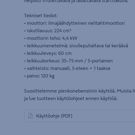
helposti irrotettavalla ja ladattavalla starttiakulla.
Tekniset tiedot:
• moottori: ilmajäähdytteinen nelitahtimoottori
• iskutilavuus: 224 cm³
• moottorin teho: 4,4 kW
• leikkuumenetelmä: sivullepuhaltava tai keräävä
• leikkuuleveys: 60 cm
• leikkuukorkeus: 35–75 mm / 5-portainen
• vaihteisto: manuaali, 5 eteen + 1 taakse
• paino: 120 kg
Suosittelemme pienkonebensiinin käyttöä. Muista li
ja lue tuotteen käyttöohjeet ennen käyttöä.
Käyttöohje
(PDF)
avautuu uuteen välilehteen