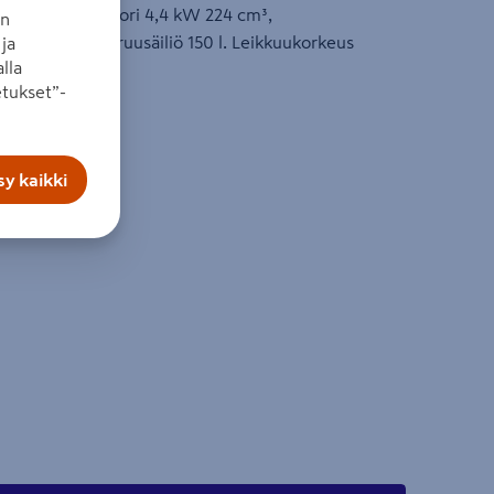
. Nelitahtimoottori 4,4 kW 224 cm³,
an
 + 1 taakse. Keruusäiliö 150 l. Leikkuukorkeus
ja
lla
tukset”-
timoottori
y kaikki
tävä