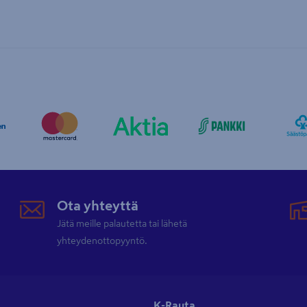
Ota yhteyttä
Jätä meille palautetta tai lähetä
yhteydenottopyyntö.
K-Rauta