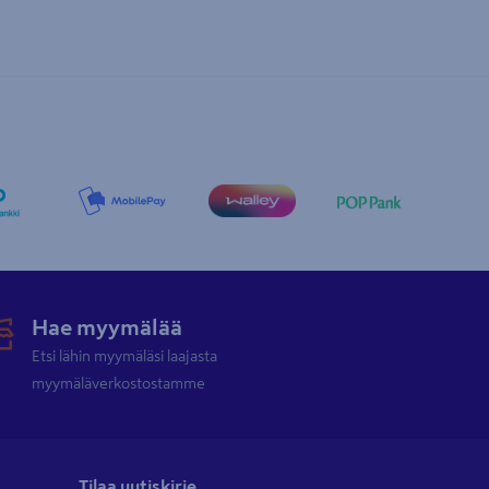
Hae myymälää
Etsi lähin myymäläsi laajasta
myymäläverkostostamme
Tilaa uutiskirje