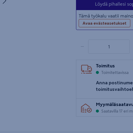
uva 5
Löydä pihallesi so
Tämä työkalu vaatii mai
Avaa evästeasetukset
1 tuotetta
Määrä
−
Toimitus
Toimitettavissa
Anna postinume
toimitusvaihtoe
Myymäläsaatav
Saatavilla 17 eri