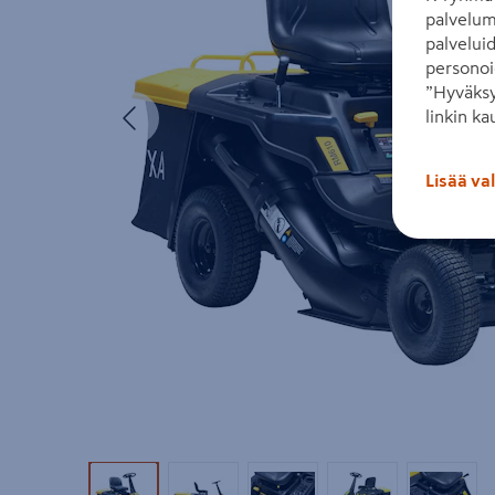
palvelum
palvelui
personoi
”Hyväksy
Edellinen
linkin ka
Lisää va