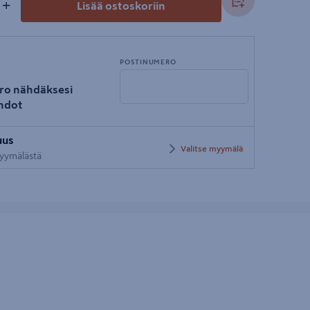
+
Lisää ostoskoriin
POSTINUMERO
ro nähdäksesi
hdot
Syötä
uus
postinumero
Valitse myymälä
 myymälästä