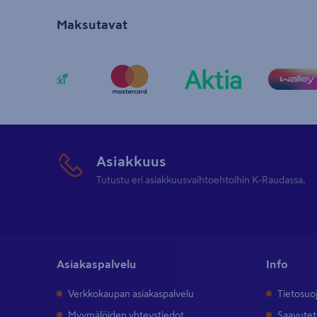
Maksutavat
Asiakkuus
Tutustu eri asiakkuusvaihtoehtoihin K-Raudassa.
Asiakaspalvelu
Info
Verkkokaupan asiakaspalvelu
Tietosuo
Myymälöiden yhteystiedot
Saavutet