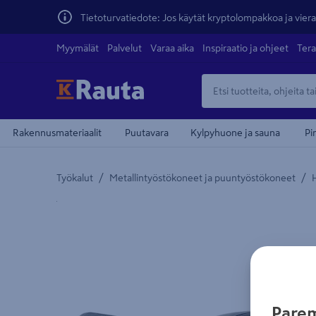
Tietoturvatiedote: Jos käytät kryptolompakkoa ja vierai
Myymälät
Palvelut
Varaa aika
Inspiraatio ja ohjeet
Tera
Rakennusmateriaalit
Puutavara
Kylpyhuone ja sauna
Pi
/
/
Työkalut
Metallintyöstökoneet ja puuntyöstökoneet
Yksityiskohtainen kuvaus löytyy Tuotteen kuvaus -
Parem