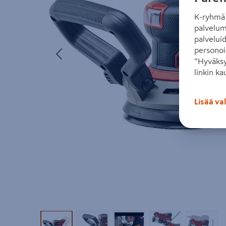
K-ryhmä 
palvelum
palvelui
Edellinen
personoi
”Hyväksy
linkin ka
Lisää va