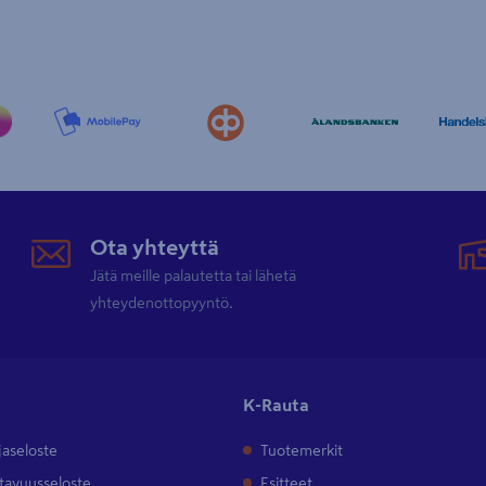
Ota yhteyttä
Jätä meille palautetta tai lähetä
yhteydenottopyyntö.
K-Rauta
jaseloste
Tuotemerkit
tavuusseloste
Esitteet