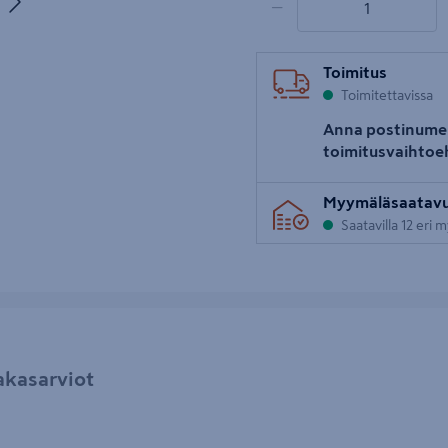
−
uva 5
Toimitus
Toimitettavissa
Anna postinume
toimitusvaihtoe
Myymäläsaatav
Saatavilla 12 eri
akasarviot