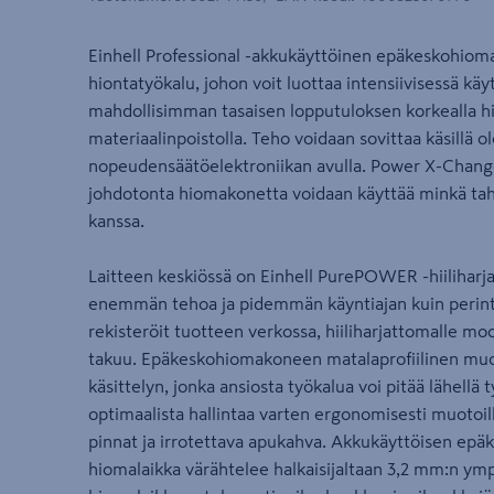
Einhell Professional -akkukäyttöinen epäkeskohiom
hiontatyökalu, johon voit luottaa intensiivisessä kä
mahdollisimman tasaisen lopputuloksen korkealla hi
materiaalinpoistolla. Teho voidaan sovittaa käsillä o
nopeudensäätöelektroniikan avulla. Power X-Chang
johdotonta hiomakonetta voidaan käyttää minkä taha
kanssa.
Laitteen keskiössä on Einhell PurePOWER -hiiliharja
enemmän tehoa ja pidemmän käyntiajan kuin perintei
rekisteröit tuotteen verkossa, hiiliharjattomalle m
takuu. Epäkeskohiomakoneen matalaprofiilinen muo
käsittelyn, jonka ansiosta työkalua voi pitää lähellä
optimaalista hallintaa varten ergonomisesti muotoi
pinnat ja irrotettava apukahva. Akkukäyttöisen e
hiomalaikka värähtelee halkaisijaltaan 3,2 mm:n ymp