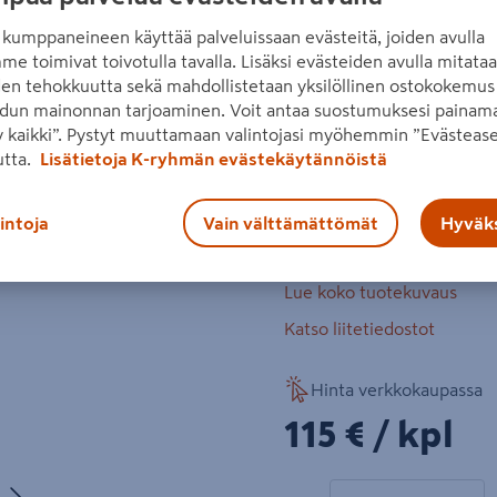
autotalliin tai verstaalle. K
kumppaneineen käyttää palveluissaan evästeitä, joiden avulla
Imuriliitäntä, lisäkahva ja
me toimivat toivotulla tavalla. Lisäksi evästeiden avulla mitata
erikseen.
den tehokkuutta sekä mahdollistetaan yksilöllinen ostokokemus 
Seuraava
dun mainonnan tarjoaminen. Voit antaa suostumuksesi painama
hiiliharjaton moottori
 kaikki”. Pystyt muuttamaan valintojasi myöhemmin ”Evästease
utta.
Lisätietoja K-ryhmän evästekäytännöistä
hiomalaikan halkaisija
nopeus: 6000–24000 
lintoja
Vain välttämättömät
Hyväks
värähtelykehä: 3,2 m
Lue koko tuotekuvaus
Katso liitetiedostot
Hinta verkkokaupassa
115€/kpl
115 €
/ kpl
Seuraava
1 tuotetta
Määrä