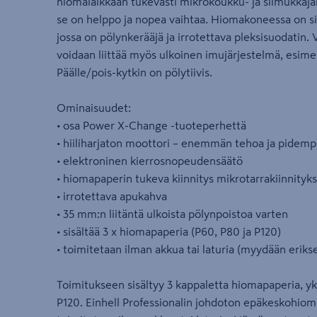
hiomalaikkaan tukevasti mikrokoukku- ja silmukkajä
se on helppo ja nopea vaihtaa. Hiomakoneessa on si
jossa on pölynkerääjä ja irrotettava pleksisuodatin. 
voidaan liittää myös ulkoinen imujärjestelmä, esimer
Päälle/pois-kytkin on pölytiivis.
Ominaisuudet:
• osa Power X-Change -tuoteperhettä
• hiiliharjaton moottori – enemmän tehoa ja pidemp
• elektroninen kierrosnopeudensäätö
• hiomapaperin tukeva kiinnitys mikrotarrakiinnityks
• irrotettava apukahva
• 35 mm:n liitäntä ulkoista pölynpoistoa varten
• sisältää 3 x hiomapaperia (P60, P80 ja P120)
• toimitetaan ilman akkua tai laturia (myydään eriks
Toimitukseen sisältyy 3 kappaletta hiomapaperia, yk
P120. Einhell Professionalin johdoton epäkeskohiom