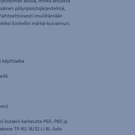
rjestelmän avulla, minkä ansiosta
säinen pölynpoistojärjestelmä,
Vaihtoehtoisesti imuliitäntään
kiksi Einhellin märkä-kuivaimuri.
i käyttöaika
ellä
een)
si kutakin karkeutta P60, P80 ja
akone TP-RS 18/32 Li BL-Solo