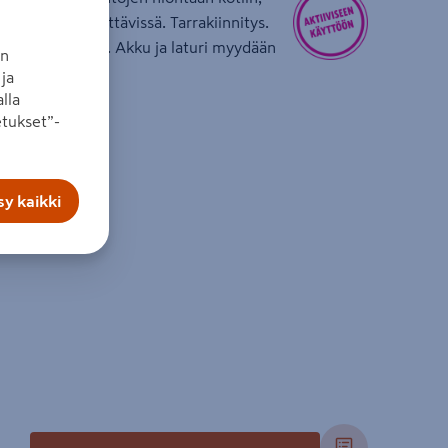
ierrosluku säädettävissä. Tarrakiinnitys.
 3 x hiomapaperia. Akku ja laturi myydään
an
ja
lla
tukset”-
: 125 mm
min⁻¹
y kaikki
m