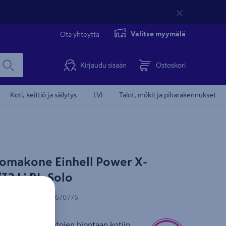
Valitse myymälä
Ota yhteyttä
Kirjaudu sisään
Ostoskori
Koti, keittiö ja säilytys
LVI
Talot, mökit ja piharakennukset
Tämä video 
makone Einhell Power X-
32 Li BL-Solo
N-koodi
:
4006825670776
 erilaisten pintojen hiontaan kotiin,