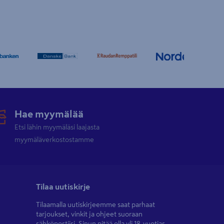
Hae myymälää
Etsi lähin myymäläsi laajasta
myymäläverkostostamme
Tilaa uutiskirje
Tilaamalla uutiskirjeemme saat parhaat
tarjoukset, vinkit ja ohjeet suoraan
sähköpostiisi. Sinun pitää olla yli 18-vuotias