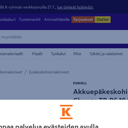
lit K-ryhmän verkkosivuilla 27.7.,
lue tärkeät lisätiedot
.
ssilaskuri
Tuotemerkit
Ammattilaisille
Tarjoukset
Outlet
ntamateriaalit
Maalit
Työkalut
Piha
Sähkö ja valaisimet
/
Hiomakoneet
Epäkeskohiomakoneet
maamerkistä
EINHELL
Akkuepäkeskohio
Change TP-RS 18/
Tuotenumero
:
502744156
EA
paa palvelua evästeiden avulla
PXC-järjestelmän hiomakone