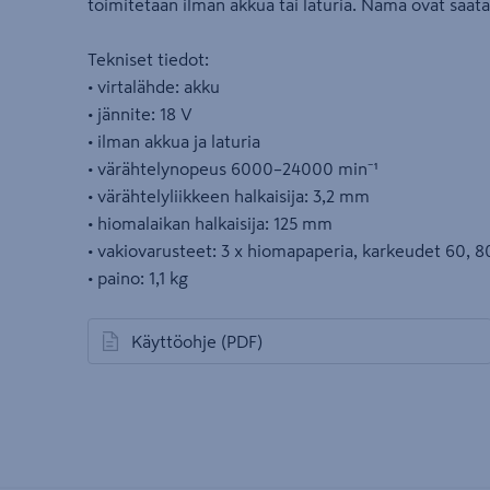
toimitetaan ilman akkua tai laturia. Nämä ovat saatav
Tekniset tiedot:
• virtalähde: akku
• jännite: 18 V
• ilman akkua ja laturia
• värähtelynopeus 6000–24000 min⁻¹
• värähtelyliikkeen halkaisija: 3,2 mm
• hiomalaikan halkaisija: 125 mm
• vakiovarusteet: 3 x hiomapaperia, karkeudet 60, 80
• paino: 1,1 kg
Käyttöohje
(PDF)
avautuu uuteen välilehteen