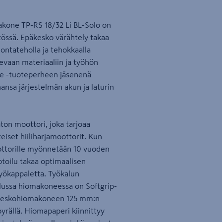
akone TP-RS 18/32 Li BL-Solo on
ytössä. Epäkesko värähtely takaa
ontateholla ja tehokkaalla
levaan materiaaliin ja työhön
e -tuoteperheen jäsenenä
nsa järjestelmän akun ja laturin
ton moottori, joka tarjoaa
set hiiliharjamoottorit. Kun
oottorille myönnetään 10 vuoden
toilu takaa optimaalisen
 työkappaletta. Työkalun
llussa hiomakoneessa on Softgrip-
päkeskohiomakoneen 125 mm:n
yrällä. Hiomapaperi kiinnittyy