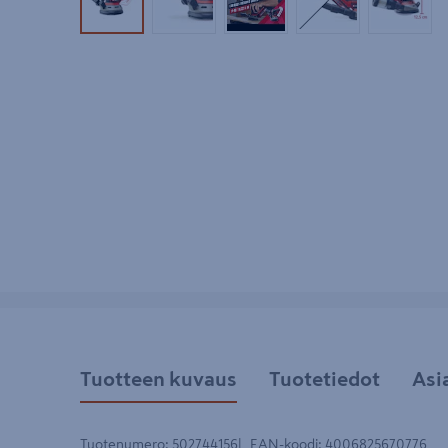
Tuotekuva 1
Tuotekuva 2
Tuotekuva 3
Tuotekuva 4
Tuotek
Tuotteen kuvaus
Tuotetiedot
Asi
Tuotenumero
:
502744156
EAN-koodi
:
4006825670776