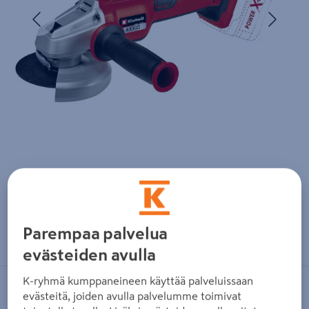
Edellinen
Seura
Zoomaa kuvaa sormilla kosketusnäytöllä
Parempaa palvelua
evästeiden avulla
K-ryhmä kumppaneineen käyttää palveluissaan
EINHELL
evästeitä, joiden avulla palvelumme toimivat