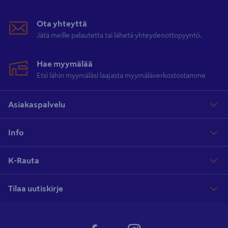
Ota yhteyttä
Jätä meille palautetta tai lähetä yhteydenottopyyntö.
Hae myymälää
Etsi lähin myymäläsi laajasta myymäläverkostostamme
Asiakaspalvelu
Info
K-Rauta
Tilaa uutiskirje