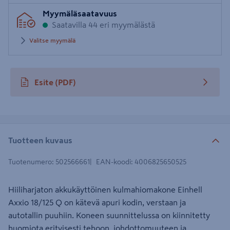
Syötä
Myymäläsaatavuus
postinumero
Saatavilla 44 eri myymälästä
Valitse myymälä
Esite
(PDF)
avautuu uuteen välilehteen
Tuotteen kuvaus
Tuotenumero
:
502566661
EAN-koodi
:
4006825650525
Hiiliharjaton akkukäyttöinen kulmahiomakone Einhell
Axxio 18/125 Q on kätevä apuri kodin, verstaan ja
autotallin puuhiin. Koneen suunnittelussa on kiinnitetty
huomiota erityisesti tehoon, johdottomuuteen ja