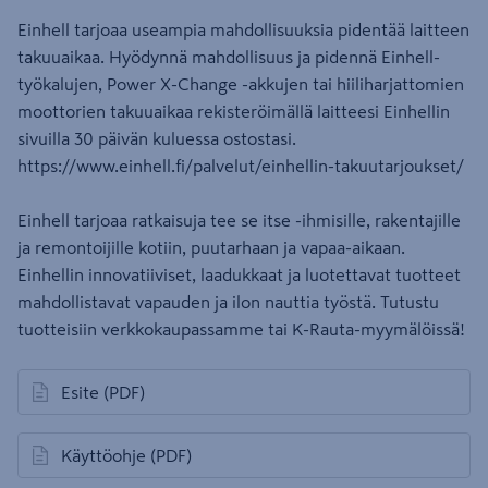
Einhell tarjoaa useampia mahdollisuuksia pidentää laitteen
takuuaikaa. Hyödynnä mahdollisuus ja pidennä Einhell-
työkalujen, Power X-Change -akkujen tai hiiliharjattomien
moottorien takuuaikaa rekisteröimällä laitteesi Einhellin
sivuilla 30 päivän kuluessa ostostasi.
https://www.einhell.fi/palvelut/einhellin-takuutarjoukset/
Einhell tarjoaa ratkaisuja tee se itse -ihmisille, rakentajille
ja remontoijille kotiin, puutarhaan ja vapaa-aikaan.
Einhellin innovatiiviset, laadukkaat ja luotettavat tuotteet
mahdollistavat vapauden ja ilon nauttia työstä. Tutustu
tuotteisiin verkkokaupassamme tai K-Rauta-myymälöissä!
Esite
(PDF)
avautuu uuteen välilehteen
Käyttöohje
(PDF)
avautuu uuteen välilehteen