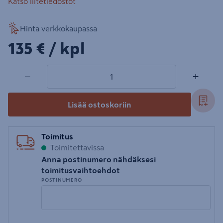
Katso liitetiedostot
Hinta verkkokaupassa
135€/kpl
135 €
/ kpl
1 tuotetta
Määrä
−
+
Lisää ostoskoriin
Toimitus
Toimitettavissa
Anna postinumero nähdäksesi
toimitusvaihtoehdot
POSTINUMERO