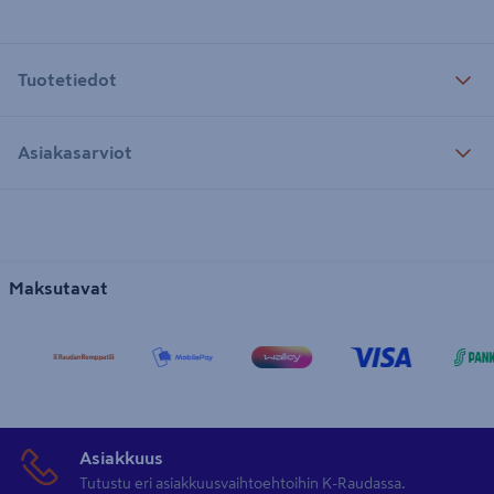
Tuotetiedot
Asiakasarviot
Maksutavat
Asiakkuus
Tutustu eri asiakkuusvaihtoehtoihin K-Raudassa.