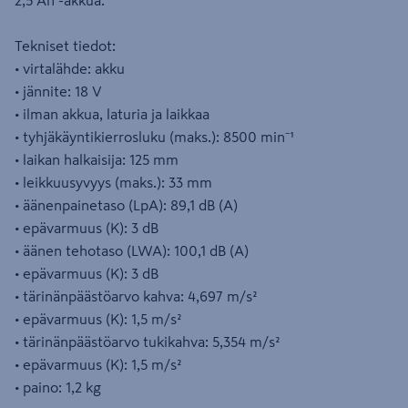
2,5 Ah -akkua.
Tekniset tiedot:
• virtalähde: akku
• jännite: 18 V
• ilman akkua, laturia ja laikkaa
• tyhjäkäyntikierrosluku (maks.): 8500 min⁻¹
• laikan halkaisija: 125 mm
• leikkuusyvyys (maks.): 33 mm
• äänenpainetaso (LpA): 89,1 dB (A)
• epävarmuus (K): 3 dB
• äänen tehotaso (LWA): 100,1 dB (A)
• epävarmuus (K): 3 dB
• tärinänpäästöarvo kahva: 4,697 m/s²
• epävarmuus (K): 1,5 m/s²
• tärinänpäästöarvo tukikahva: 5,354 m/s²
• epävarmuus (K): 1,5 m/s²
• paino: 1,2 kg