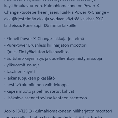
käyttömukavuuteen. Kulmahiomakone on Power X-
Change -tuoteperheen jäsen. Kaikkia Power X-Change -
akkujärjestelmän akkuja voidaan käyttää kaikissa PXC-
laitteissa. Kone sopii 125 mm:n laikoille.
• Einhell Power X-Change -akkujärjestelmä
• PurePower Brushless hiiliharjaton moottori
• Quick Fix työkaluton laikanvaihto
• Softstart-käynnistys ja uudelleenkäynnistymissuoja
• ylikuormitussuoja
• tasainen käynti
• laikansuojuksen pikasäätö
• kestävä alumiininen vaihdekoppa
• kapea muoto ja pehmustetut kahvat
• lisäkahva asennettavissa kahteen asentoon
Axxio 18/125 Q -kulmahiomakoneen hiiliharjaton moottori
tarjoaa reilusti tehoa ja pidemmän käyttöajan. Koska