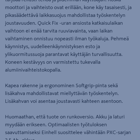
moottori ja vaihteisto ovat erillään, kone käy tasaisesti, ja
pikasäädettävä laikkasuojus mahdollistaa työskentelyn
joustavuuden. Quick Fix -uran ansiosta katkaisulaikan
vaihtoon ei enää tarvita ruuviavainta, vaan laikan
vaihtaminen onnistuu nopeasti ilman työkaluja. Pehmeä
käynnistys, uudelleenkäynnistyksen esto ja
ylikuormitussuoja parantavat käyttäjän turvallisuutta.
Koneen kestävyys on varmistettu tukevalla
alumiinivaihteistokopalla.
Kapea rakenne ja ergonominen Softgrip-pinta sekä
lisäkahva mahdollistavat miellyttävän työskentelyn.
Lisäkahvan voi asentaa joustavasti kahteen asentoon.
Huomaathan, että tuote on runkoversio. Akku ja laturi
myydään erikseen. Optimaalisten työtuloksen
saavuttamiseksi Einhell suosittelee vähintään PXC-sarjan