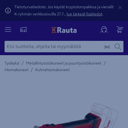
Tietoturvatiedote: Jos käytät kryptolompakkoa ja vierailit
K-ryhmän verkkosivuilla 27.7.,
lue tärkeät lisätiedot
.
/
/
Työkalut
Metallintyöstökoneet ja puuntyöstökoneet
/
Hiomakoneet
Kulmahiomakoneet
Yksityiskohtainen kuvaus löytyy Tuotteen kuvaus -maamerki