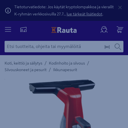
Tietoturvatiedote: Jos käytät kryptolompakkoa ja vierailit
K-ryhmän verkkosivuilla 27.7.,
lue tärkeät lisätiedot
.
/
/
Koti, keittiö ja säilytys
Kodinhoito ja siivous
/
Siivouskoneet ja pesurit
Ikkunapesurit
Yksityiskohtainen kuvaus löytyy Tuotteen kuvaus -maamerki