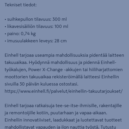
Tekniset tiedot:
• suihkepullon tilavuus: 300 ml
• likavesisäiliön tilavuus: 100 ml
• paino: 0,74 kg
• imusuulakkeen leveys: 28 cm
Einhell tarjoaa useampia mahdollisuuksia pidentää laitteen
takuuaikaa. Hyödynnä mahdollisuus ja pidennä Einhell-
työkalujen, Power X-Change -akkujen tai hiiliharjattomien
moottorien takuuaikaa rekisteröimällä laitteesi Einhellin
sivuilla 30 päivän kuluessa ostostasi.
https://www.einhell.fi/palvelut/einhellin-takuutarjoukset/
Einhell tarjoaa ratkaisuja tee-se-itse-ihmisille, rakentajille
ja remontoijille kotiin, puutarhaan ja vapaa-aikaan.
Einhellin innovatiiviset, laadukkaat ja luotettavat tuotteet
mahdollistavat vapauden ja ilon nauttia työstä. Tutustu