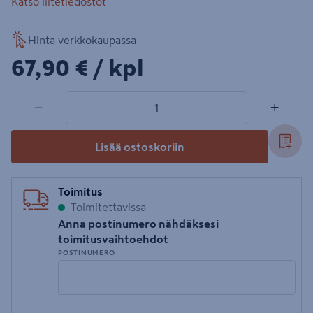
Katso liitetiedostot
Hinta verkkokaupassa
67,90€/kpl
67,90 €
/ kpl
1 tuotetta
Määrä
−
+
Lisää ostoskoriin
Toimitus
Toimitettavissa
Anna postinumero nähdäksesi
toimitusvaihtoehdot
POSTINUMERO