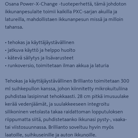
Osana Power-X-Change -tuoteperhettä, tämä johdoton
ikkunanpesulaite toimii kaikilla PXC-sarjan akuilla ja
latureilla, mahdollistaen ikkunanpesun missä ja milloin
tahansa.
• tehokas ja käyttäjäystävällinen
• jatkuva käyttö ja helppo huolto
• kätevä säilytys ja lisävarusteet
• runkoversio, toimitetaan ilman akkua ja laturia
Tehokas ja käyttäjäystävällinen Brillianto toimitetaan 300
ml suihkepullon kanssa, johon kiinnitetty mikrokuituliina
puhdistaa lasipinnat tehokkaasti. 28 cm pitkä imusuulake
kerää vedenjäämät, ja suulakkeeseen integroitu
silikoninen vetolasta takaa raidattoman lopputuloksen
riippumatta siitä, puhdistetaanko ikkunasi pysty-, vaaka-
tai viistosuunnassa. Brillianto soveltuu hyvin myös
laatoille, suihkuseinille ja auton ikkunoille.