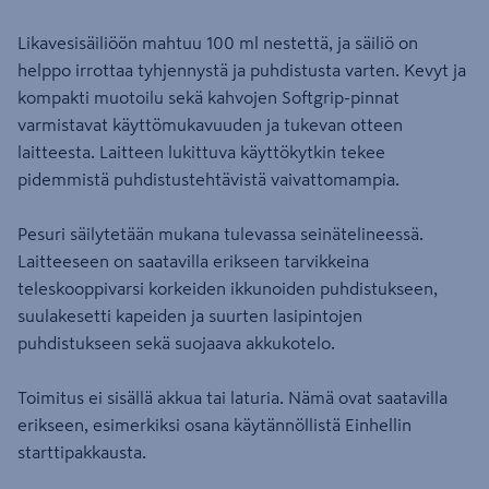
Likavesisäiliöön mahtuu 100 ml nestettä, ja säiliö on
helppo irrottaa tyhjennystä ja puhdistusta varten. Kevyt ja
kompakti muotoilu sekä kahvojen Softgrip-pinnat
varmistavat käyttömukavuuden ja tukevan otteen
laitteesta. Laitteen lukittuva käyttökytkin tekee
pidemmistä puhdistustehtävistä vaivattomampia.
Pesuri säilytetään mukana tulevassa seinätelineessä.
Laitteeseen on saatavilla erikseen tarvikkeina
teleskooppivarsi korkeiden ikkunoiden puhdistukseen,
suulakesetti kapeiden ja suurten lasipintojen
puhdistukseen sekä suojaava akkukotelo.
Toimitus ei sisällä akkua tai laturia. Nämä ovat saatavilla
erikseen, esimerkiksi osana käytännöllistä Einhellin
starttipakkausta.