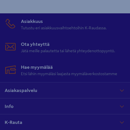
Asiakkuus
Tutustu eri asiakkuusvaihtoehtoihin K-Raudassa.
Ota yhteyttä
Jätä meille palautetta tai lähetä yhteydenottopyyntö.
Hae myymälää
Etsi lähin myymäläsi laajasta myymäläverkostostamme
Asiakaspalvelu
Info
K-Rauta