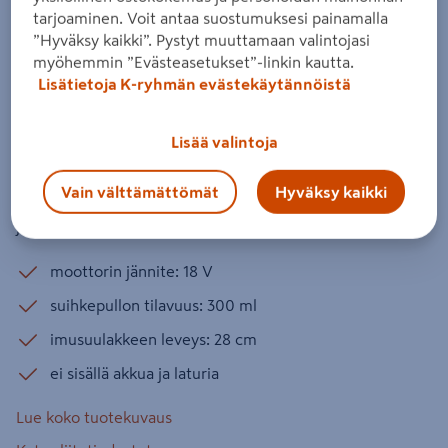
Akkuikkunapesin Einhell Power-X-
tarjoaminen. Voit antaa suostumuksesi painamalla
Change Brillianto
”Hyväksy kaikki”. Pystyt muuttamaan valintojasi
myöhemmin ”Evästeasetukset”-linkin kautta.
Tuotenumero
:
502649554
EAN-koodi
:
4006825670196
Lisätietoja K-ryhmän evästekäytännöistä
Power-X-Change -tuoteperheen akkukäyttöinen
Lisää valintoja
ikkunanpesuri. 18 V jännite, 300 ml suihkepullo
mikrokuituliinalla, 100 ml likavesisäiliö ja 28 cm
Vain välttämättömät
Hyväksy kaikki
imusuulake integroidulla ikkunalastalla. Runkoversio, akku
ja laturi myydään erikseen.
moottorin jännite: 18 V
suihkepullon tilavuus: 300 ml
imusuulakkeen leveys: 28 cm
ei sisällä akkua ja laturia
Lue koko tuotekuvaus