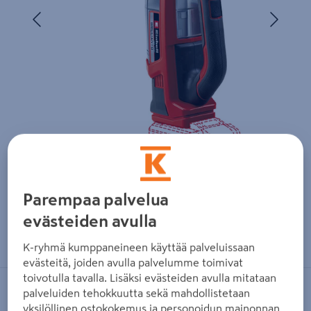
Edellinen
Seura
Parempaa palvelua
evästeiden avulla
Zoomaa kuvaa sormilla kosketusnäytöllä
K-ryhmä kumppaneineen käyttää palveluissaan
evästeitä, joiden avulla palvelumme toimivat
toivotulla tavalla. Lisäksi evästeiden avulla mitataan
palveluiden tehokkuutta sekä mahdollistetaan
EINHELL
yksilöllinen ostokokemus ja personoidun mainonnan