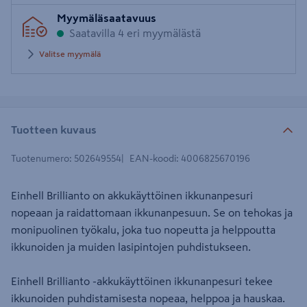
Syötä
Myymäläsaatavuus
postinumero
Saatavilla 4 eri myymälästä
Valitse myymälä
Tuotteen kuvaus
Tuotenumero
:
502649554
EAN-koodi
:
4006825670196
Einhell Brillianto on akkukäyttöinen ikkunanpesuri
nopeaan ja raidattomaan ikkunanpesuun. Se on tehokas ja
monipuolinen työkalu, joka tuo nopeutta ja helppoutta
ikkunoiden ja muiden lasipintojen puhdistukseen.
Einhell Brillianto -akkukäyttöinen ikkunanpesuri tekee
ikkunoiden puhdistamisesta nopeaa, helppoa ja hauskaa.