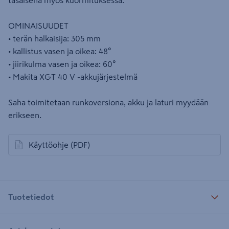
tasaisena myös kuormituksessa.
OMINAISUUDET
• terän halkaisija: 305 mm
• kallistus vasen ja oikea: 48°
• jiirikulma vasen ja oikea: 60°
• Makita XGT 40 V -akkujärjestelmä
Saha toimitetaan runkoversiona, akku ja laturi myydään
erikseen.
Käyttöohje
(PDF)
avautuu uuteen välilehteen
Tuotetiedot