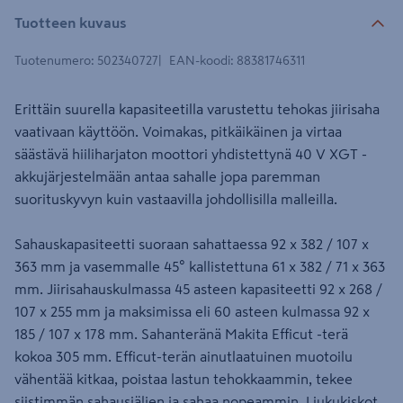
Tuotteen kuvaus
Tuotenumero
:
502340727
EAN-koodi
:
88381746311
Erittäin suurella kapasiteetilla varustettu tehokas jiirisaha
vaativaan käyttöön. Voimakas, pitkäikäinen ja virtaa
säästävä hiiliharjaton moottori yhdistettynä 40 V XGT -
akkujärjestelmään antaa sahalle jopa paremman
suorituskyvyn kuin vastaavilla johdollisilla malleilla.
Sahauskapasiteetti suoraan sahattaessa 92 x 382 / 107 x
363 mm ja vasemmalle 45° kallistettuna 61 x 382 / 71 x 363
mm. Jiirisahauskulmassa 45 asteen kapasiteetti 92 x 268 /
107 x 255 mm ja maksimissa eli 60 asteen kulmassa 92 x
185 / 107 x 178 mm. Sahanteränä Makita Efficut -terä
kokoa 305 mm. Efficut-terän ainutlaatuinen muotoilu
vähentää kitkaa, poistaa lastun tehokkaammin, tekee
siistimmän sahausjäljen ja sahaa nopeammin. Liukukiskot