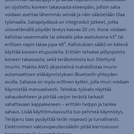
on sijoitettu koneen takaosasta eteenpäin, jolloin saha
voidaan asettaa lähemmäs seinää ja näin säästetään tilaa
työmaalla. Sahapöydässä on integroidut jatkeet, jotka
ulosvetämällä pöydän leveys kasvaa 20 cm. Kone voidaan
kallistaa vasemmalle tai oikealle pika-asetuksena 45° tai
erillisen napin takaa jopa 48°. Kallistuksen säätö on kätevä
käyttää koneen etupuolelta. Erittäin tehokas pölynpoisto
koneen takaosasta, sekä teräkotelosta kun liitettynä
imuriin. Makita AWS-järjestelmä mahdollistaa imurin
automaattisen etäkäynnistyksen Bluetooth-yhteyden
avulla. Sahassa on myös erillinen kytkin, jolla imuri voidaan
käynnistää manuaalisesti. Tehokas työvalo näyttää
sahauskohteen ja piirtää varjon terästä tarkasti
sahattavaan kappaleeseen – erittäin helppo ja tarkka
sahaus. Lisää käyttömukavuutta tuo pehmeä käynnistys.
Teräjarru taas pysäyttää terän nopeasti ja turvallisesti.
Elektroninen vakionopeudensäädin pitää kierrosluvun