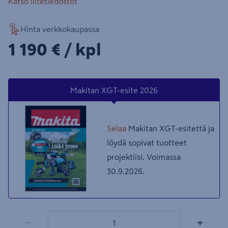
Katso liitetiedostot
Hinta verkkokaupassa
1190€/kpl
1 190 €
/ kpl
Makitan XGT-esite 2026
Selaa
Makitan XGT-esitettä ja
löydä sopivat tuotteet
projektiisi. Voimassa
30.9.2026.
1 tuotetta
Määrä
−
+