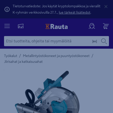
Tietoturvatiedote: Jos käytät kryptolompakkoa ja vierailit
K-ryhmän verkkosivuilla 27.7.,
lue tärkeät lisätiedot
.
/
/
Työkalut
Metallintyöstökoneet ja puuntyöstökoneet
Jiirisahat ja katkaisusahat
Yksityiskohtainen kuvaus löytyy Tuotteen kuvaus -maamerki