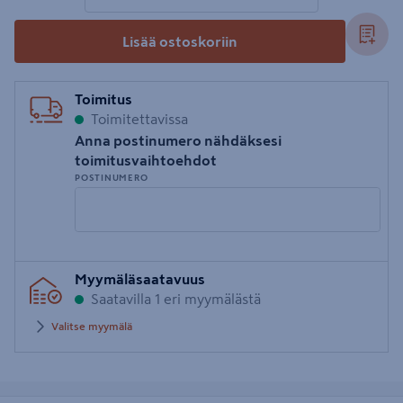
Lisää ostoskoriin
Toimitus
Toimitettavissa
Anna postinumero nähdäksesi
toimitusvaihtoehdot
POSTINUMERO
Syötä
Myymäläsaatavuus
postinumero
Saatavilla 1 eri myymälästä
Valitse myymälä