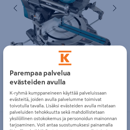
Edellinen
Seura
Parempaa palvelua
evästeiden avulla
K-ryhmä kumppaneineen käyttää palveluissaan
Zoomaa kuvaa sormilla kosketusnäytöllä
evästeitä, joiden avulla palvelumme toimivat
toivotulla tavalla. Lisäksi evästeiden avulla mitataan
palveluiden tehokkuutta sekä mahdollistetaan
yksilöllinen ostokokemus ja personoidun mainonnan
MAKITA
tarjoaminen. Voit antaa suostumuksesi painamalla