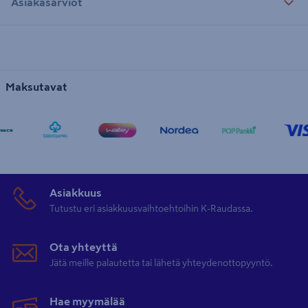
Asiakasarviot
Maksutavat
Asiakkuus
Tutustu eri asiakkuusvaihtoehtoihin K-Raudassa.
Ota yhteyttä
Jätä meille palautetta tai lähetä yhteydenottopyyntö.
Hae myymälää