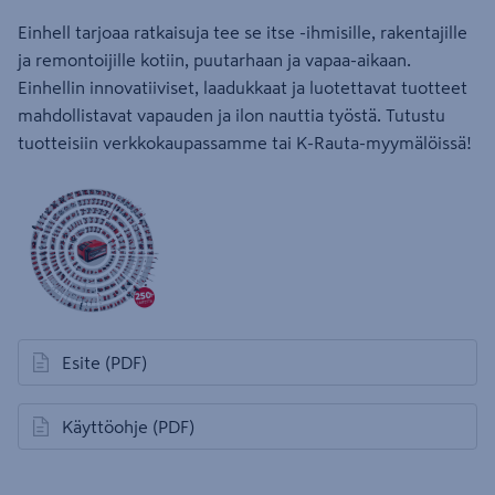
Einhell tarjoaa ratkaisuja tee se itse -ihmisille, rakentajille
ja remontoijille kotiin, puutarhaan ja vapaa-aikaan.
Einhellin innovatiiviset, laadukkaat ja luotettavat tuotteet
mahdollistavat vapauden ja ilon nauttia työstä. Tutustu
tuotteisiin verkkokaupassamme tai K-Rauta-myymälöissä!
Esite
(PDF)
avautuu uuteen välilehteen
Käyttöohje
(PDF)
avautuu uuteen välilehteen