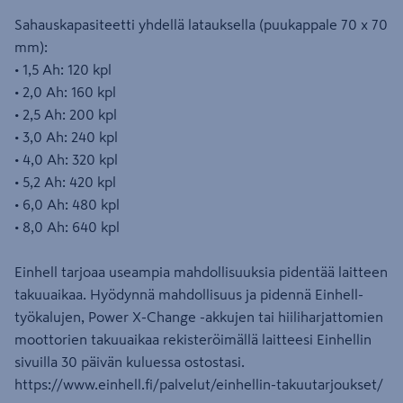
Sahauskapasiteetti yhdellä latauksella (puukappale 70 x 70
mm):
• 1,5 Ah: 120 kpl
• 2,0 Ah: 160 kpl
• 2,5 Ah: 200 kpl
• 3,0 Ah: 240 kpl
• 4,0 Ah: 320 kpl
• 5,2 Ah: 420 kpl
• 6,0 Ah: 480 kpl
• 8,0 Ah: 640 kpl
Einhell tarjoaa useampia mahdollisuuksia pidentää laitteen
takuuaikaa. Hyödynnä mahdollisuus ja pidennä Einhell-
työkalujen, Power X-Change -akkujen tai hiiliharjattomien
moottorien takuuaikaa rekisteröimällä laitteesi Einhellin
sivuilla 30 päivän kuluessa ostostasi.
https://www.einhell.fi/palvelut/einhellin-takuutarjoukset/