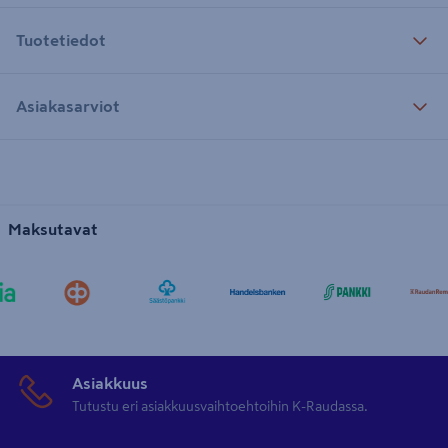
Tuotetiedot
Asiakasarviot
Maksutavat
Asiakkuus
Tutustu eri asiakkuusvaihtoehtoihin K-Raudassa.