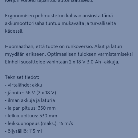
Ketjun voitelu tapahtuu automaattisesti.
Ergonomisen pehmustetun kahvan ansiosta tämä
akkumoottorisaha tuntuu mukavalta ja turvalliselta
kädessä.
Huomaathan, että tuote on runkoversio. Akut ja laturi
myydään erikseen. Optimaalisen tuloksen varmistamiseksi
Einhell suosittelee vähintään 2 x 18 V 3,0 Ah -akkuja.
Tekniset tiedot:
• virtalähde: akku
• jännite: 36 V (2 x 18 V)
• ilman akkuja ja laturia
• laipan pituus: 350 mm
• leikkuupituus: 330 mm
• leikkuunopeus (maks.): 15 m/s
• öljysäiliö: 115 ml