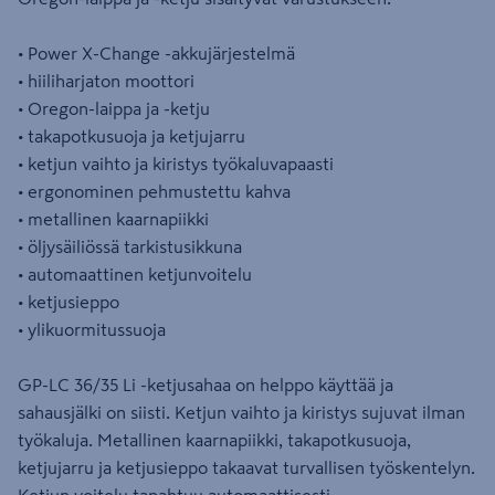
• Power X-Change -akkujärjestelmä
• hiiliharjaton moottori
• Oregon-laippa ja -ketju
• takapotkusuoja ja ketjujarru
• ketjun vaihto ja kiristys työkaluvapaasti
• ergonominen pehmustettu kahva
• metallinen kaarnapiikki
• öljysäiliössä tarkistusikkuna
• automaattinen ketjunvoitelu
• ketjusieppo
• ylikuormitussuoja
GP-LC 36/35 Li -ketjusahaa on helppo käyttää ja
sahausjälki on siisti. Ketjun vaihto ja kiristys sujuvat ilman
työkaluja. Metallinen kaarnapiikki, takapotkusuoja,
ketjujarru ja ketjusieppo takaavat turvallisen työskentelyn.