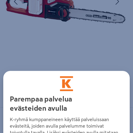
Zoomaa kuvaa sormilla kosketusnäytöllä
Parempaa palvelua
evästeiden avulla
EINHELL
K-ryhmä kumppaneineen käyttää palveluissaan
evästeitä, joiden avulla palvelumme toimivat
Akkuketjusaha Einhell Power X-
toivotulla tavalla. Lisäksi evästeiden avulla mitataan