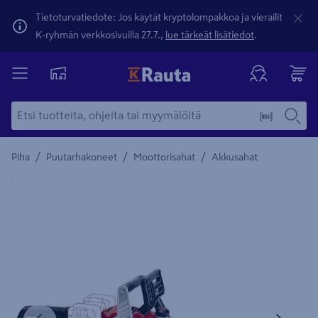
Tietoturvatiedote: Jos käytät kryptolompakkoa ja vierailit
K-ryhmän verkkosivuilla 27.7.,
lue tärkeät lisätiedot
.
/
/
/
Piha
Puutarhakoneet
Moottorisahat
Akkusahat
Yksityiskohtainen kuvaus löytyy Tuotteen kuvaus -maamerki
Edellinen
Seura