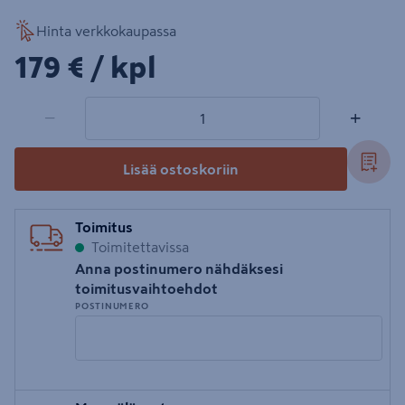
Hinta verkkokaupassa
179€/kpl
179 €
/ kpl
1 tuotetta
Määrä
−
+
Lisää ostoskoriin
Toimitus
Toimitettavissa
Anna postinumero nähdäksesi
toimitusvaihtoehdot
POSTINUMERO
Syötä