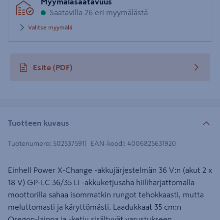
Myymäläsaatavuus
postinumero
Saatavilla 26 eri myymälästä
Valitse myymälä
Esite
(PDF)
avautuu uuteen välilehteen
Tuotteen kuvaus
Tuotenumero
:
502537591
EAN-koodi
:
4006825631920
Einhell Power X-Change -akkujärjestelmän 36 V:n (akut 2 x
18 V) GP-LC 36/35 Li -akkuketjusaha hiiliharjattomalla
moottorilla sahaa isommatkin rungot tehokkaasti, mutta
meluttomasti ja käryttömästi. Laadukkaat 35 cm:n
Oregon-laippa ja -ketju sisältyvät varustukseen.