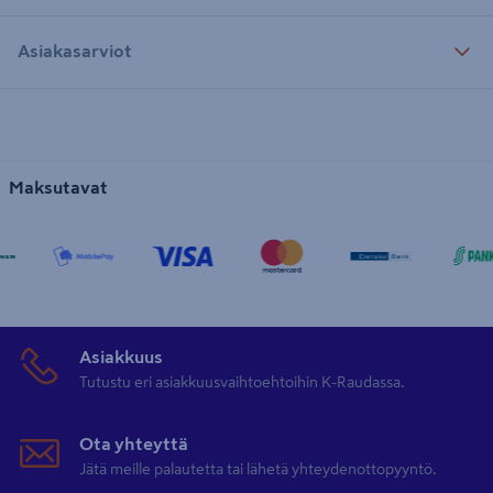
Asiakasarviot
Maksutavat
Asiakkuus
Tutustu eri asiakkuusvaihtoehtoihin K-Raudassa.
Ota yhteyttä
Jätä meille palautetta tai lähetä yhteydenottopyyntö.