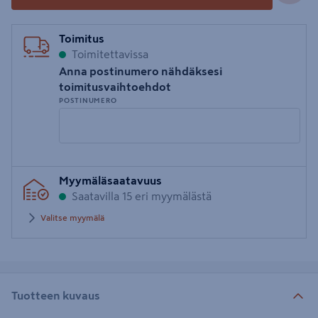
Toimitus
Toimitettavissa
Anna postinumero nähdäksesi
toimitusvaihtoehdot
POSTINUMERO
Syötä
Myymäläsaatavuus
postinumero
Saatavilla 15 eri myymälästä
Valitse myymälä
Tuotteen kuvaus