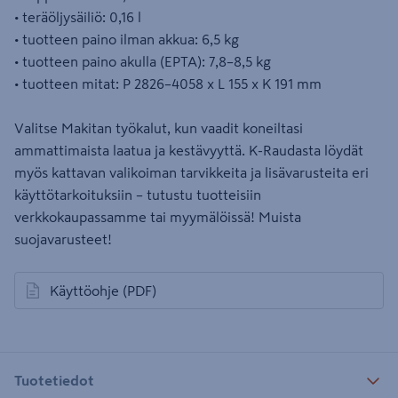
• teräöljysäiliö: 0,16 l
• tuotteen paino ilman akkua: 6,5 kg
• tuotteen paino akulla (EPTA): 7,8–8,5 kg
• tuotteen mitat: P 2826–4058 x L 155 x K 191 mm
Valitse Makitan työkalut, kun vaadit koneiltasi
ammattimaista laatua ja kestävyyttä. K-Raudasta löydät
myös kattavan valikoiman tarvikkeita ja lisävarusteita eri
käyttötarkoituksiin – tutustu tuotteisiin
verkkokaupassamme tai myymälöissä! Muista
suojavarusteet!
Käyttöohje
(PDF)
avautuu uuteen välilehteen
Tuotetiedot