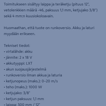
Toimitukseen sisältyy laippa ja teräketju (pituus 12",
vetolenkkien määrä -46, paksuus 1,1 mm, ketjujako 3/8")
sekä 4 mm:n kuusiokoloavain.
Huomaathan, että tuote on runkoversio. Akku ja laturi
myydään erikseen.
Tekniset tiedot:
• virtalähde: akku
• jännite: 2 x 18 V
• akkutyyppi: LXT
• akun suojausjärjestelmä
• runkoversio ilman akkua ja laturia
• ketjunopeus (maks.): 0–20 m/s
• teho (maks.): 1000 W
• ketjujako: 3/8"
• ketjun paksuus: 1,1 mm
• laippa: 300 mm / 12"