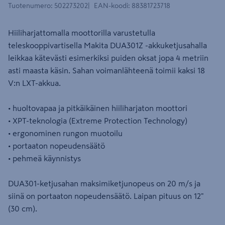
Tuotenumero
:
502273202
EAN-koodi
:
88381723718
Hiiliharjattomalla moottorilla varustetulla
teleskooppivartisella Makita DUA301Z -akkuketjusahalla
leikkaa kätevästi esimerkiksi puiden oksat jopa 4 metriin
asti maasta käsin. Sahan voimanlähteenä toimii kaksi 18
V:n LXT-akkua.
• huoltovapaa ja pitkäikäinen hiiliharjaton moottori
• XPT-teknologia (Extreme Protection Technology)
• ergonominen rungon muotoilu
• portaaton nopeudensäätö
• pehmeä käynnistys
DUA301-ketjusahan maksimiketjunopeus on 20 m/s ja
siinä on portaaton nopeudensäätö. Laipan pituus on 12"
(30 cm).