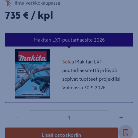
Hinta verkkokaupassa
735€/kpl
735 €
/ kpl
Makitan LXT-puutarhaesite 2026
Selaa
Makitan LXT-
puutarhaesitettä ja löydä
sopivat tuotteet projektiisi.
Voimassa 30.9.2026.
1 tuotetta
Määrä
−
+
Lisää ostoskoriin