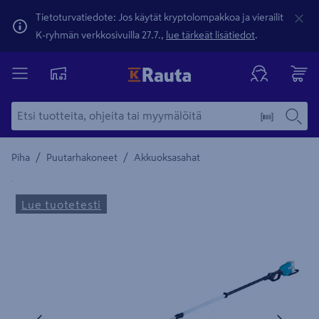
Tietoturvatiedote: Jos käytät kryptolompakkoa ja vierailit
K-ryhmän verkkosivuilla 27.7.,
lue tärkeät lisätiedot
.
/
/
Piha
Puutarhakoneet
Akkuoksasahat
Yksityiskohtainen kuvaus löytyy Tuotteen kuvaus -maamerki
Lue tuotetesti
Edellinen
Seura