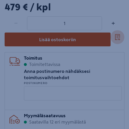
479€/kpl
479 €
/ kpl
1 tuotetta
Määrä
−
+
Lisää ostoskoriin
Toimitus
Toimitettavissa
Anna postinumero nähdäksesi
toimitusvaihtoehdot
POSTINUMERO
Syötä
Myymäläsaatavuus
postinumero
Saatavilla 12 eri myymälästä