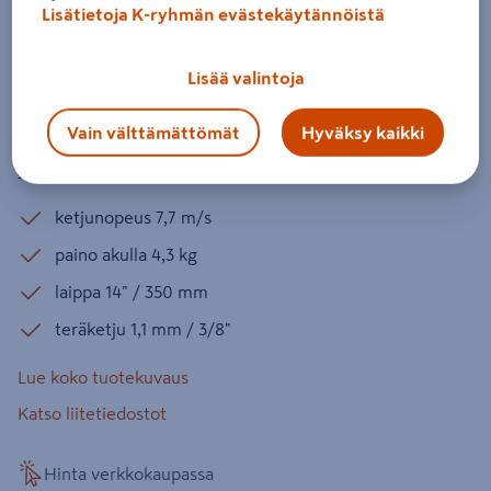
18V LXT 1x5,0Ah
Lisätietoja K-ryhmän evästekäytännöistä
Tuotenumero
:
502529411
EAN-koodi
:
88381769785
Lisää valintoja
Tehokas akkuketjusaha hiilharjattomalla 18 V:n moottorilla
Vain välttämättömät
Hyväksy kaikki
esimerkiksi polttopuiden sahaukseen tai rakennustöihin
yleissahaksi. Mukana akku 1 x 5,0 Ah ja pikalatauslaite.
ketjunopeus 7,7 m/s
paino akulla 4,3 kg
laippa 14" / 350 mm
teräketju 1,1 mm / 3/8"
Lue koko tuotekuvaus
Katso liitetiedostot
Hinta verkkokaupassa