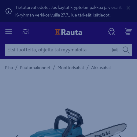
Tietoturvatiedote: Jos käytät kryptolompakkoa ja vierailit
K-ryhmän verkkosivuilla 27.7.,
lue tärkeät lisätiedot
.
/
/
/
Piha
Puutarhakoneet
Moottorisahat
Akkusahat
Yksityiskohtainen kuvaus löytyy Tuotteen kuvaus -maamerki
Edellinen
Seura