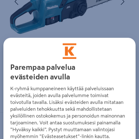
Parempaa palvelua
evästeiden avulla
K-ryhmä kumppaneineen käyttää palveluissaan
Zoomaa kuvaa sormilla kosketusnäytöllä
evästeitä, joiden avulla palvelumme toimivat
toivotulla tavalla. Lisäksi evästeiden avulla mitataan
palveluiden tehokkuutta sekä mahdollistetaan
yksilöllinen ostokokemus ja personoidun mainonnan
tarjoaminen. Voit antaa suostumuksesi painamalla
MAKITA
”Hyväksy kaikki”. Pystyt muuttamaan valintojasi
Akkuketjusaha Makita DUC357RT
myöhemmin ”Evästeasetukset”-linkin kautta.