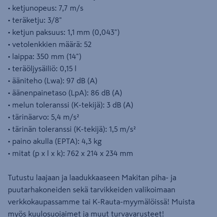
• ketjunopeus: 7,7 m/s
• teräketju: 3/8"
• ketjun paksuus: 1,1 mm (0,043")
• vetolenkkien määrä: 52
• laippa: 350 mm (14")
• teräöljysäiliö: 0,15 l
• ääniteho (Lwa): 97 dB (A)
• äänenpainetaso (LpA): 86 dB (A)
• melun toleranssi (K-tekijä): 3 dB (A)
• tärinäarvo: 5,4 m/s²
• tärinän toleranssi (K-tekijä): 1,5 m/s²
• paino akulla (EPTA): 4,3 kg
• mitat (p x l x k): 762 x 214 x 234 mm
Tutustu laajaan ja laadukkaaseen Makitan piha- ja
puutarhakoneiden sekä tarvikkeiden valikoimaan
verkkokaupassamme tai K-Rauta-myymälöissä! Muista
myös kuulosuojaimet ja muut turvavarusteet!