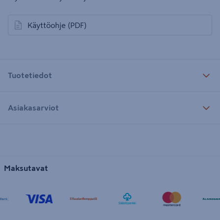
Käyttöohje
(PDF)
avautuu uuteen välilehteen
Tuotetiedot
Asiakasarviot
Maksutavat