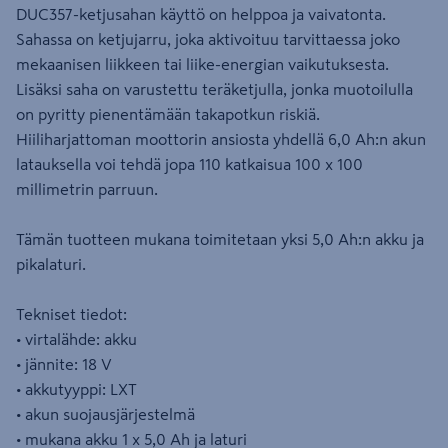
DUC357-ketjusahan käyttö on helppoa ja vaivatonta.
Sahassa on ketjujarru, joka aktivoituu tarvittaessa joko
mekaanisen liikkeen tai liike-energian vaikutuksesta.
Lisäksi saha on varustettu teräketjulla, jonka muotoilulla
on pyritty pienentämään takapotkun riskiä.
Hiiliharjattoman moottorin ansiosta yhdellä 6,0 Ah:n akun
latauksella voi tehdä jopa 110 katkaisua 100 x 100
millimetrin parruun.
Tämän tuotteen mukana toimitetaan yksi 5,0 Ah:n akku ja
pikalaturi.
Tekniset tiedot:
• virtalähde: akku
• jännite: 18 V
• akkutyyppi: LXT
• akun suojausjärjestelmä
• mukana akku 1 x 5,0 Ah ja laturi