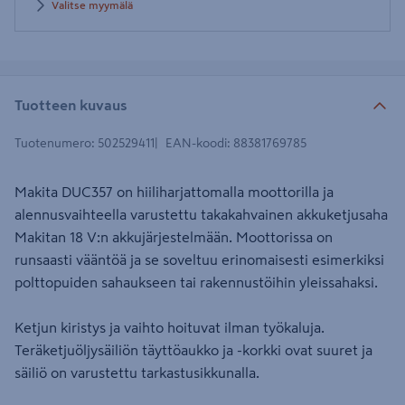
Valitse myymälä
Tuotteen kuvaus
Tuotenumero
:
502529411
EAN-koodi
:
88381769785
Makita DUC357 on hiiliharjattomalla moottorilla ja
alennusvaihteella varustettu takakahvainen akkuketjusaha
Makitan 18 V:n akkujärjestelmään. Moottorissa on
runsaasti vääntöä ja se soveltuu erinomaisesti esimerkiksi
polttopuiden sahaukseen tai rakennustöihin yleissahaksi.
Ketjun kiristys ja vaihto hoituvat ilman työkaluja.
Teräketjuöljysäiliön täyttöaukko ja -korkki ovat suuret ja
säiliö on varustettu tarkastusikkunalla.