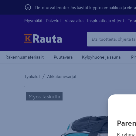
Tietoturvatiedote: Jos käytät kryptolompakkoa ja vierai
Myymälät
Palvelut
Varaa aika
Inspiraatio ja ohjeet
Tera
Rakennusmateriaalit
Puutavara
Kylpyhuone ja sauna
Pi
/
Työkalut
Akkukonesarjat
Yksityiskohtainen kuvaus löytyy Tuotteen kuvaus -
Myös laskulla
Parem
K-ryhmä 