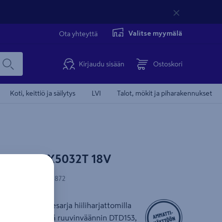
Valitse myymälä
Ota yhteyttä
Kirjaudu sisään
Ostoskori
Koti, keittiö ja säilytys
LVI
Talot, mökit ja piharakennukset
akita DLX5032T 18V
-koodi
:
88381847872
8 V:n akkukonesarja hiiliharjattomilla
e DDF484, iskevä ruuvinväännin DTD153,