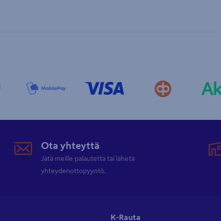
Ota yhteyttä
Jätä meille palautetta tai lähetä
yhteydenottopyyntö.
K-Rauta