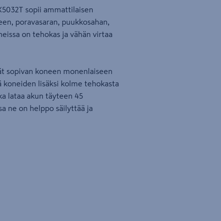
X5032T sopii ammattilaisen
neen, poravasaran, puukkosahan,
eissa on tehokas ja vähän virtaa
dät sopivan koneen monenlaiseen
ä koneiden lisäksi kolme tehokasta
oka lataa akun täyteen 45
a ne on helppo säilyttää ja