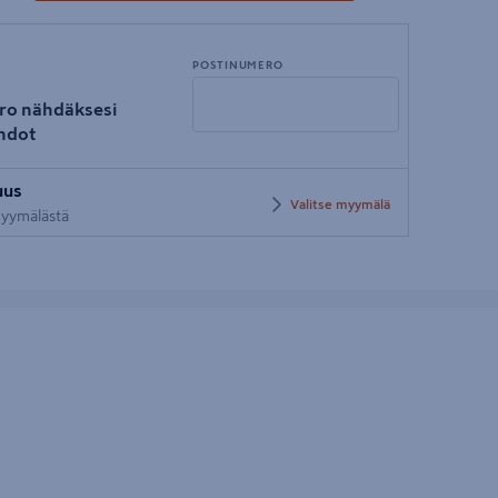
POSTINUMERO
ro nähdäksesi
hdot
Syötä
uus
postinumero
Valitse myymälä
 myymälästä