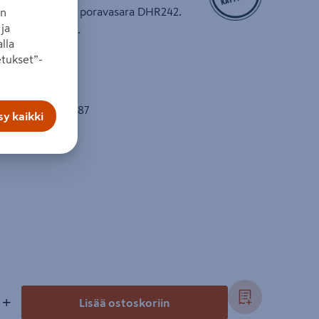
saha DJR187 ja poravasara DHR242.
an
ja
slaite ja laukku.
lla
tukset”-
 DTD153
uukkosaha DJR187
y kaikki
+
Lisää ostoskoriin