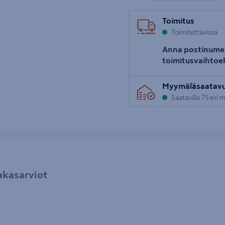
Toimitus
Toimitettavissa
Anna postinume
toimitusvaihtoe
Myymäläsaatav
Saatavilla 75 eri
akasarviot