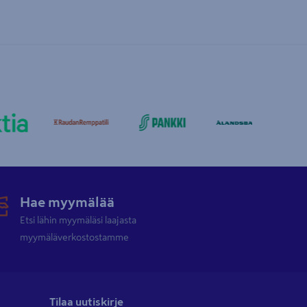
Hae myymälää
Etsi lähin myymäläsi laajasta
myymäläverkostostamme
Tilaa uutiskirje