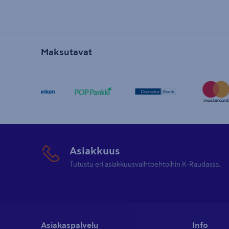
Maksutavat
Asiakkuus
Tutustu eri asiakkuusvaihtoehtoihin K-Raudassa.
Asiakaspalvelu
Info