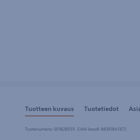
Tuotteen kuvaus
Tuotetiedot
Asi
Tuotenumero
:
501828931
EAN-koodi
:
88381847872