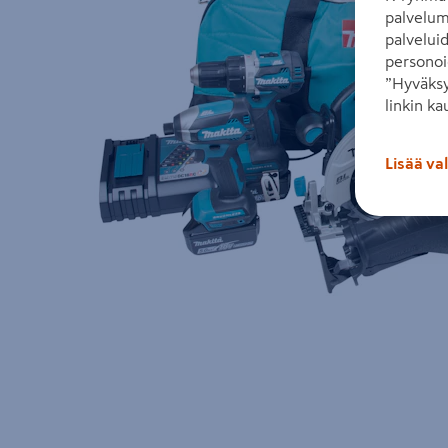
palvelum
palvelui
personoi
”Hyväksy
linkin ka
Lisää va