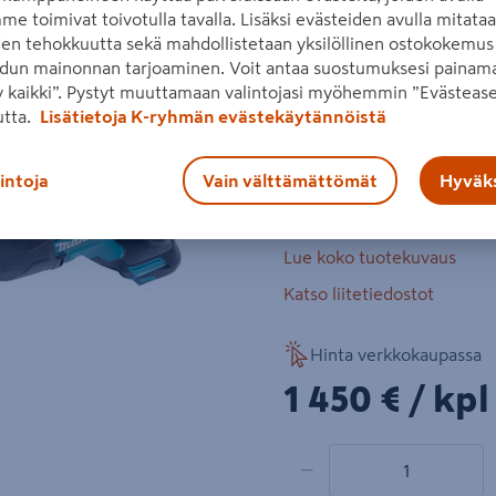
pyörösaha DHS680, puukko
me toimivat toivotulla tavalla. Lisäksi evästeiden avulla mitata
den tehokkuutta sekä mahdollistetaan yksilöllinen ostokokemus 
Kolme 5,0 Ah:n akkua, latau
dun mainonnan tarjoaminen. Voit antaa suostumuksesi painama
 kaikki”. Pystyt muuttamaan valintojasi myöhemmin ”Evästease
porakone DDF484
utta.
Lisätietoja K-ryhmän evästekäytännöistä
iskevä ruuvinväännin
pyörösaha DHS680, p
lintoja
Vain välttämättömät
Hyväks
poravasara DHR242
Lue koko tuotekuvaus
Katso liitetiedostot
Hinta verkkokaupassa
1450€/kpl
1 450 €
/ kpl
1 tuotetta
Määrä
−