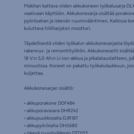
Makitan kattava viiden akkukoneen työkalusarja DL
vaativaan käyttöön. Akkukonesarja sisältää porako
pyörösahan ja iskevän ruuvinvääntimen. Kaikissa kon
kuluttava hiiliharjaton moottori.
Täydellisestä viiden työkalun akkukonesarjasta löy
rakennus- ja remonttityöhön. Akkukonesetti sisältä
18 V:n 5,0 Ah:n Li-ion-akkua ja pikalatauslaitteen, j
minuutissa. Koneet on pakattu työkalulaukkuun, joss
kuljettaa.
Akkukonesarjan sisältö:
• akkuporakone DDF484
• akkuporavasara DHR242
• akkupuukkosaha DJR187
• akkupyörösaha DHS680
• iskevä ruuvinväännin DTD153