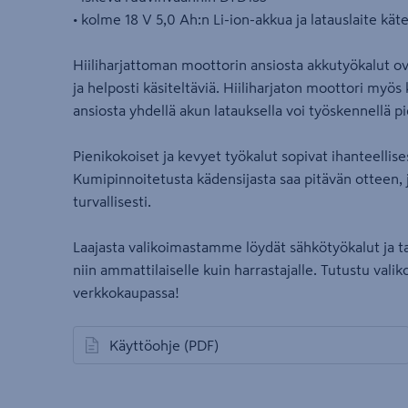
• kolme 18 V 5,0 Ah:n Li-ion-akkua ja latauslaite kät
Hiiliharjattoman moottorin ansiosta akkutyökalut ov
ja helposti käsiteltäviä. Hiiliharjaton moottori myö
ansiosta yhdellä akun latauksella voi työskennellä 
Pienikokoiset ja kevyet työkalut sopivat ihanteellises
Kumipinnoitetusta kädensijasta saa pitävän otteen, j
turvallisesti.
Laajasta valikoimastamme löydät sähkötyökalut ja ta
niin ammattilaiselle kuin harrastajalle. Tutustu val
verkkokaupassa!
Käyttöohje
(PDF)
avautuu uuteen välilehteen