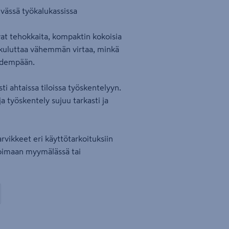
evässä työkalukassissa
at tehokkaita, kompaktin kokoisia
s kuluttaa vähemmän virtaa, minkä
pidempään.
ti ahtaissa tiloissa työskentelyyn.
a työskentely sujuu tarkasti ja
rvikkeet eri käyttötarkoituksiin
ikoimaan myymälässä tai