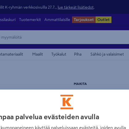
lit K-ryhmän verkkosivuilla 27.7.,
lue tärkeät lisätiedot
.
ssilaskuri
Tuotemerkit
Ammattilaisille
Tarjoukset
Outlet
ntamateriaalit
Maalit
Työkalut
Piha
Sähkö ja valaisimet
maamerkistä
MAKITA
Akkukonesarja M
Tuotenumero
:
501828931
EAN
paa palvelua evästeiden avulla
Täydellinen ammattilaisen 1
koneilla. Sarjassa porakon
kumppaneineen käyttää palveluissaan evästeitä, joiden avulla