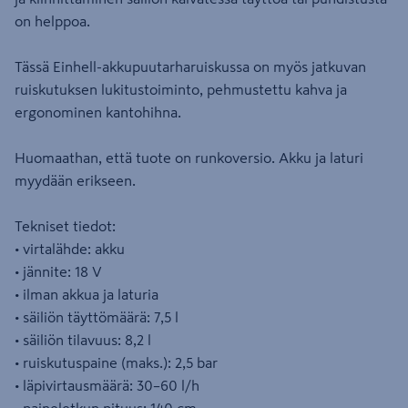
on helppoa.
Tässä Einhell-akkupuutarharuiskussa on myös jatkuvan
ruiskutuksen lukitustoiminto, pehmustettu kahva ja
ergonominen kantohihna.
Huomaathan, että tuote on runkoversio. Akku ja laturi
myydään erikseen.
Tekniset tiedot:
• virtalähde: akku
• jännite: 18 V
• ilman akkua ja laturia
• säiliön täyttömäärä: 7,5 l
• säiliön tilavuus: 8,2 l
• ruiskutuspaine (maks.): 2,5 bar
• läpivirtausmäärä: 30–60 l/h