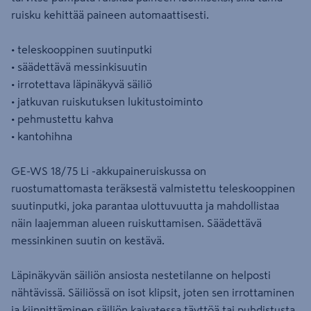
ruisku kehittää paineen automaattisesti.
• teleskooppinen suutinputki
• säädettävä messinkisuutin
• irrotettava läpinäkyvä säiliö
• jatkuvan ruiskutuksen lukitustoiminto
• pehmustettu kahva
• kantohihna
GE-WS 18/75 Li -akkupaineruiskussa on
ruostumattomasta teräksestä valmistettu teleskooppinen
suutinputki, joka parantaa ulottuvuutta ja mahdollistaa
näin laajemman alueen ruiskuttamisen. Säädettävä
messinkinen suutin on kestävä.
Läpinäkyvän säiliön ansiosta nestetilanne on helposti
nähtävissä. Säiliössä on isot klipsit, joten sen irrottaminen
ja kiinnittäminen säiliön kaivatessa täyttöä tai puhdistusta