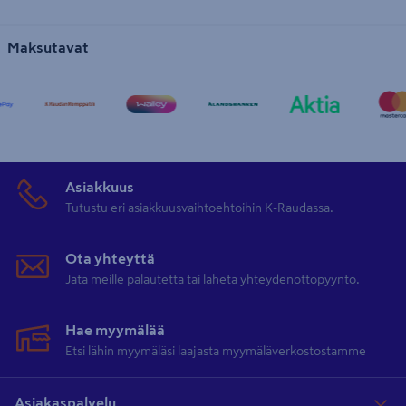
Maksutavat
Asiakkuus
Tutustu eri asiakkuusvaihtoehtoihin K-Raudassa.
Ota yhteyttä
Jätä meille palautetta tai lähetä yhteydenottopyyntö.
Hae myymälää
Etsi lähin myymäläsi laajasta myymäläverkostostamme
Asiakaspalvelu