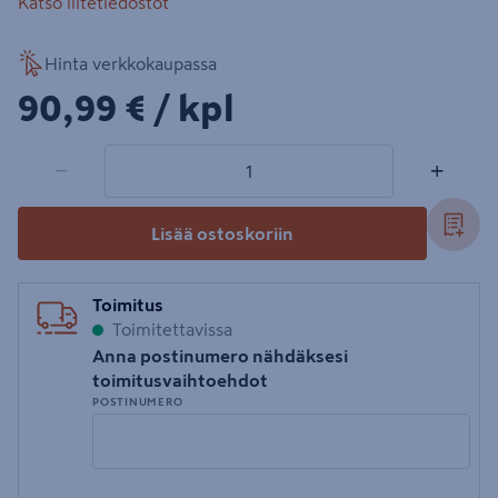
Katso liitetiedostot
Hinta verkkokaupassa
90,99€/kpl
90,99 €
/ kpl
1 tuotetta
Määrä
−
+
Lisää ostoskoriin
Toimitus
Toimitettavissa
Anna postinumero nähdäksesi
toimitusvaihtoehdot
POSTINUMERO