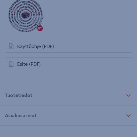
Käyttöohje
(PDF)
avautuu uuteen välilehteen
Esite
(PDF)
avautuu uuteen välilehteen
Tuotetiedot
Asiakasarviot