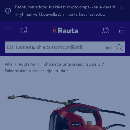
Tietoturvatiedote: Jos käytät kryptolompakkoa ja vierailit
K-ryhmän verkkosivuilla 27.7.,
lue tärkeät lisätiedot
.
/
/
/
Piha
Puutarha
Tuholaistorjunta ja kasvinsuojelu
Paineruiskut ja kasvinsuojeluruiskut
Yksityiskohtainen kuvaus löytyy Tuotteen kuvaus -maamerki