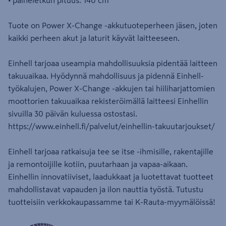
• paineletkun pituus: 140 cm
Tuote on Power X-Change -akkutuoteperheen jäsen, joten
kaikki perheen akut ja laturit käyvät laitteeseen.
Einhell tarjoaa useampia mahdollisuuksia pidentää laitteen
takuuaikaa. Hyödynnä mahdollisuus ja pidennä Einhell-
työkalujen, Power X-Change -akkujen tai hiiliharjattomien
moottorien takuuaikaa rekisteröimällä laitteesi Einhellin
sivuilla 30 päivän kuluessa ostostasi.
https://www.einhell.fi/palvelut/einhellin-takuutarjoukset/
Einhell tarjoaa ratkaisuja tee se itse -ihmisille, rakentajille
ja remontoijille kotiin, puutarhaan ja vapaa-aikaan.
Einhellin innovatiiviset, laadukkaat ja luotettavat tuotteet
mahdollistavat vapauden ja ilon nauttia työstä. Tutustu
tuotteisiin verkkokaupassamme tai K-Rauta-myymälöissä!