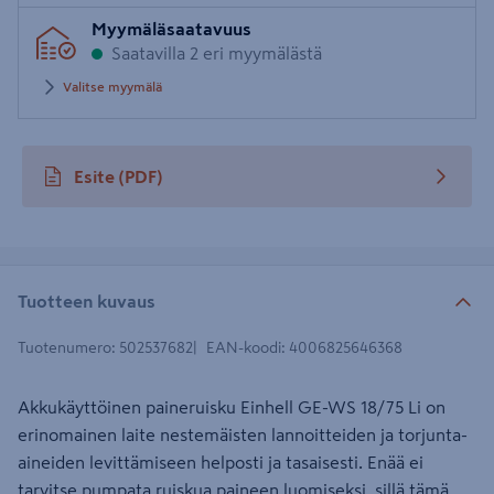
Syötä
Myymäläsaatavuus
postinumero
Saatavilla 2 eri myymälästä
Valitse myymälä
Esite
(PDF)
avautuu uuteen välilehteen
Tuotteen kuvaus
Tuotenumero
:
502537682
EAN-koodi
:
4006825646368
Akkukäyttöinen paineruisku Einhell GE-WS 18/75 Li on
erinomainen laite nestemäisten lannoitteiden ja torjunta-
aineiden levittämiseen helposti ja tasaisesti. Enää ei
tarvitse pumpata ruiskua paineen luomiseksi, sillä tämä