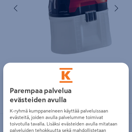
Edellinen
Seura
Parempaa palvelua
Zoomaa kuvaa sormilla kosketusnäytöllä
evästeiden avulla
K-ryhmä kumppaneineen käyttää palveluissaan
evästeitä, joiden avulla palvelumme toimivat
toivotulla tavalla. Lisäksi evästeiden avulla mitataan
EINHELL
palveluiden tehokkuutta sekä mahdollistetaan