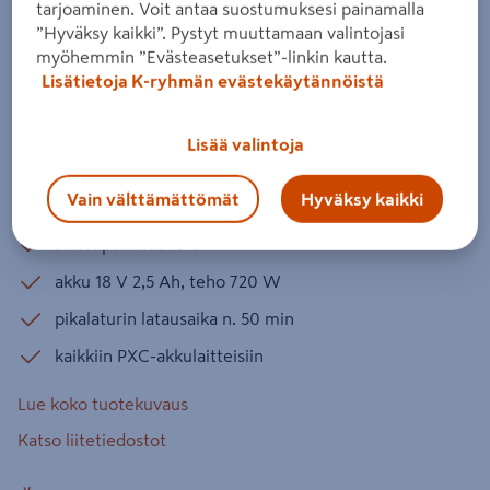
tarjoaminen. Voit antaa suostumuksesi painamalla
Change 18V 1x2,5Ah + laturi
”Hyväksy kaikki”. Pystyt muuttamaan valintojasi
Tuotenumero
:
502537574
EAN-koodi
:
4006825646962
myöhemmin ”Evästeasetukset”-linkin kautta.
Lisätietoja K-ryhmän evästekäytännöistä
Starttipakkaus sisältää akun 18 V 2,5 Ah ja
pikalaturin. Erinomainen aloitussetti, joka sopii
Lisää valintoja
kaikkiin Power X-Change -akkutyökaluihin ja -
pihakoneisiin.
Vain välttämättömät
Hyväksy kaikki
starttipakkaus 18 V
akku 18 V 2,5 Ah, teho 720 W
pikalaturin latausaika n. 50 min
kaikkiin PXC-akkulaitteisiin
Lue koko tuotekuvaus
Katso liitetiedostot