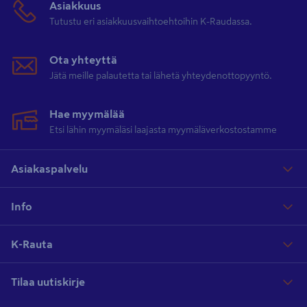
Asiakkuus
Tutustu eri asiakkuusvaihtoehtoihin K-Raudassa.
Ota yhteyttä
Jätä meille palautetta tai lähetä yhteydenottopyyntö.
Hae myymälää
Etsi lähin myymäläsi laajasta myymäläverkostostamme
Asiakaspalvelu
Info
K-Rauta
Tilaa uutiskirje