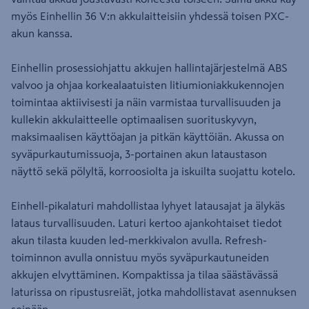
myös Einhellin 36 V:n akkulaitteisiin yhdessä toisen PXC-
akun kanssa.
Einhellin prosessiohjattu akkujen hallintajärjestelmä ABS
valvoo ja ohjaa korkealaatuisten litiumioniakkukennojen
toimintaa aktiivisesti ja näin varmistaa turvallisuuden ja
kullekin akkulaitteelle optimaalisen suorituskyvyn,
maksimaalisen käyttöajan ja pitkän käyttöiän. Akussa on
syväpurkautumissuoja, 3-portainen akun lataustason
näyttö sekä pölyltä, korroosiolta ja iskuilta suojattu kotelo.
Einhell-pikalaturi mahdollistaa lyhyet latausajat ja älykäs
lataus turvallisuuden. Laturi kertoo ajankohtaiset tiedot
akun tilasta kuuden led-merkkivalon avulla. Refresh-
toiminnon avulla onnistuu myös syväpurkautuneiden
akkujen elvyttäminen. Kompaktissa ja tilaa säästävässä
laturissa on ripustusreiät, jotka mahdollistavat asennuksen