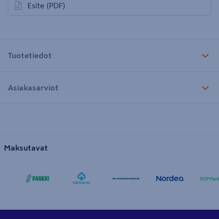
Esite
(PDF)
avautuu uuteen välilehteen
Tuotetiedot
Asiakasarviot
Maksutavat