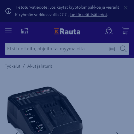
Tietoturvatiedote: Jos käytät kryptolompakkoa ja vierailit
K-ryhmän verkkosivuilla 27.7.,
lue tärkeät lisätiedot
.
/
Työkalut
Akut ja laturit
Yksityiskohtainen kuvaus löytyy Tuotteen kuvaus -maamerki
Edellinen
Seura