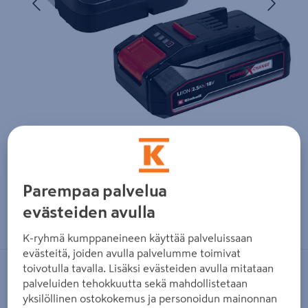
Parempaa palvelua
Zoomaa kuvaa sormilla kosketusnäytöllä
evästeiden avulla
K-ryhmä kumppaneineen käyttää palveluissaan
evästeitä, joiden avulla palvelumme toimivat
toivotulla tavalla. Lisäksi evästeiden avulla mitataan
EINHELL
palveluiden tehokkuutta sekä mahdollistetaan
Starttipakkaus Einhell Power X-
yksilöllinen ostokokemus ja personoidun mainonnan