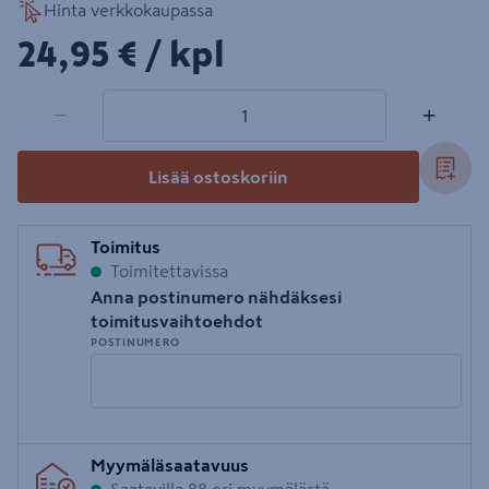
Hinta verkkokaupassa
24,95€/kpl
24,95 €
/ kpl
1 tuotetta
Määrä
−
+
Lisää ostoskoriin
Toimitus
Toimitettavissa
Anna postinumero nähdäksesi
toimitusvaihtoehdot
POSTINUMERO
Syötä
Myymäläsaatavuus
postinumero