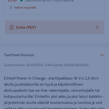
Saatavilla 88 eri myymälästä
Valitse myymälä
Esite
(PDF)
avautuu uuteen välilehteen
Tuotteen kuvaus
Tuotenumero
:
502537574
EAN-koodi
:
4006825646962
Einhell Power X-Change -starttipakkaus 18 V:n 2,5 Ah:n
akulla ja pikalaturilla on hyvä ja käytännöllinen
aloituspaketti tee-se-itse-rakentajalle, remontoijalle tai
kotipuutarhurille! Einhellin yksi akku ja yksi laturi kaikkiin -
järjestelmän avulla säästät kustannuksia ja luontoa ja voit
vaihtaa akkua joustavasti koneesta toiseen. Sama akku käy