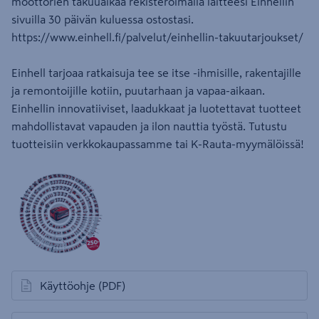
moottorien takuuaikaa rekisteröimällä laitteesi Einhellin
sivuilla 30 päivän kuluessa ostostasi.
https://www.einhell.fi/palvelut/einhellin-takuutarjoukset/
Einhell tarjoaa ratkaisuja tee se itse -ihmisille, rakentajille
ja remontoijille kotiin, puutarhaan ja vapaa-aikaan.
Einhellin innovatiiviset, laadukkaat ja luotettavat tuotteet
mahdollistavat vapauden ja ilon nauttia työstä. Tutustu
tuotteisiin verkkokaupassamme tai K-Rauta-myymälöissä!
Käyttöohje
(PDF)
avautuu uuteen välilehteen