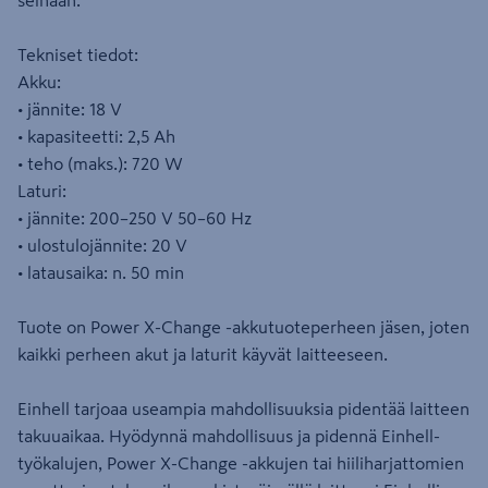
seinään.
Tekniset tiedot:
Akku:
• jännite: 18 V
• kapasiteetti: 2,5 Ah
• teho (maks.): 720 W
Laturi:
• jännite: 200–250 V 50–60 Hz
• ulostulojännite: 20 V
• latausaika: n. 50 min
Tuote on Power X-Change -akkutuoteperheen jäsen, joten
kaikki perheen akut ja laturit käyvät laitteeseen.
Einhell tarjoaa useampia mahdollisuuksia pidentää laitteen
takuuaikaa. Hyödynnä mahdollisuus ja pidennä Einhell-
työkalujen, Power X-Change -akkujen tai hiiliharjattomien