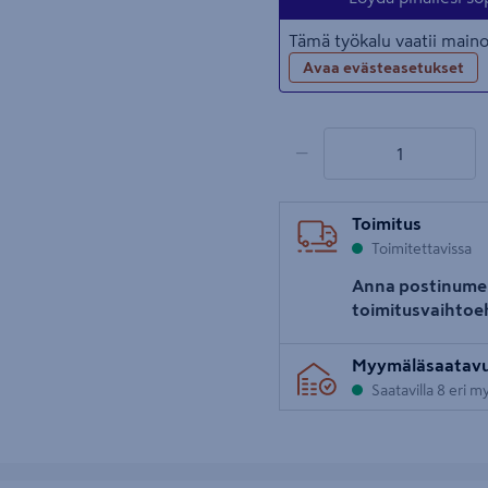
Tämä työkalu vaatii mai
Avaa evästeasetukset
1 tuotetta
Määrä
−
Toimitus
Toimitettavissa
Anna postinume
toimitusvaihtoe
Myymäläsaatav
Saatavilla 8 eri 