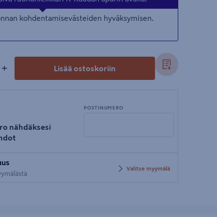
nonnan kohdentamisevästeiden hyväksymisen.
+
Lisää ostoskoriin
POSTINUMERO
ro nähdäksesi
hdot
Syötä
uus
postinumero
Valitse myymälä
myymälästä