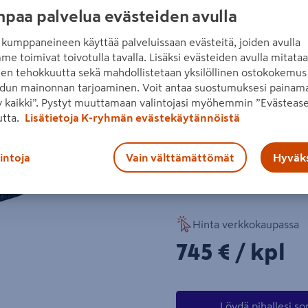
paa palvelua evästeiden avulla
bioleikkaava. Leikkuulevey
akut 2 x 5,0 Ah ja laturi 2
kumppaneineen käyttää palveluissaan evästeitä, joiden avulla
me toimivat toivotulla tavalla. Lisäksi evästeiden avulla mitata
18 V ONE+ 2 x 5,0 Ah
Seuraava
den tehokkuutta sekä mahdollistetaan yksilöllinen ostokokemus 
hiiliharjaton moottori
dun mainonnan tarjoaminen. Voit antaa suostumuksesi painama
 kaikki”. Pystyt muuttamaan valintojasi myöhemmin ”Evästease
keräävä, bioleikkaava
utta.
Lisätietoja K-ryhmän evästekäytännöistä
leikkuuleveys 46 cm
lintoja
Vain välttämättömät
Hyväks
Lue koko tuotekuvaus
Katso liitetiedostot
Hinta verkkokaupassa
745€/kpl
745 €
/ kpl
Löydä pihallesi so