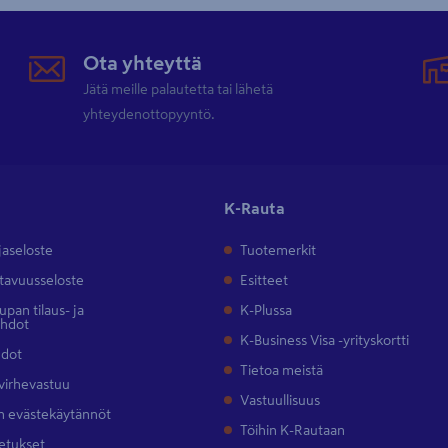
Ota yhteyttä
Jätä meille palautetta tai lähetä
yhteydenottopyyntö.
K-Rauta
jaseloste
Tuotemerkit
tavuusseloste
Esitteet
pan tilaus- ja
K-Plussa
ehdot
K-Business Visa -yrityskortti
hdot
Tietoa meistä
 virhevastuu
Vastuullisuus
 evästekäytännöt
Töihin K-Rautaan
etukset