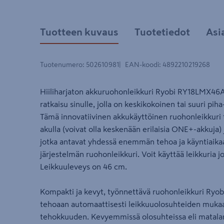
Tuotteen kuvaus
Tuotetiedot
Asi
Tuotenumero
:
502610981
EAN-koodi
:
4892210219268
Hiiliharjaton akkuruohonleikkuri Ryobi RY18LMX4
ratkaisu sinulle, jolla on keskikokoinen tai suuri pih
Tämä innovatiivinen akkukäyttöinen ruohonleikkuri 
akulla (voivat olla keskenään erilaisia ONE+-akkuja) j
jotka antavat yhdessä enemmän tehoa ja käyntiaik
järjestelmän ruohonleikkuri. Voit käyttää leikkuria j
Leikkuuleveys on 46 cm.
Kompakti ja kevyt, työnnettävä ruohonleikkuri Ry
tehoaan automaattisesti leikkuuolosuhteiden mukaa
tehokkuuden. Kevyemmissä olosuhteissa eli matala