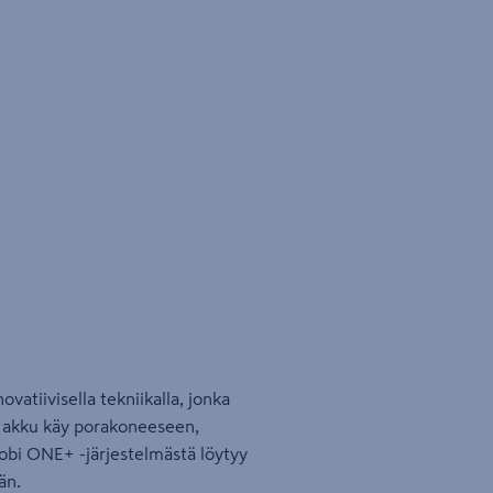
vatiivisella tekniikalla, jonka
 akku käy porakoneeseen,
yobi ONE+ -järjestelmästä löytyy
än.