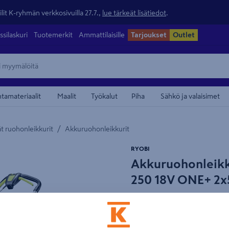
lit K-ryhmän verkkosivuilla 27.7.,
lue tärkeät lisätiedot
.
ssilaskuri
Tuotemerkit
Ammattilaisille
Tarjoukset
Outlet
ntamateriaalit
Maalit
Työkalut
Piha
Sähkö ja valaisimet
/
t ruohonleikkurit
Akkuruohonleikkurit
maamerkistä
RYOBI
Akkuruohonleikk
250 18V ONE+ 2x
Tuotenumero
:
502610981
EA
Kompakti, kevyt akkuruohonl