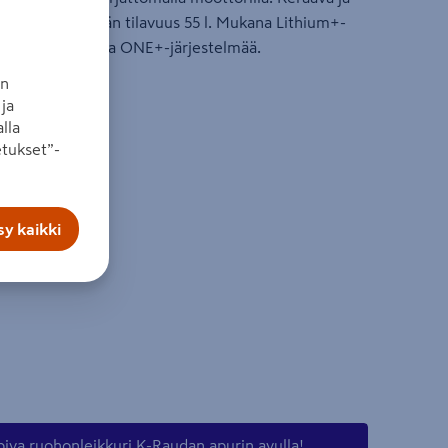
s 46 cm. Kerääjän tilavuus 55 l. Mukana Lithium+-
,0 Ah/h. Osa laajaa ONE+-järjestelmää.
an
ja
lla
tukset”-
y kaikki
piva ruohonleikkuri K-Raudan apurin avulla!