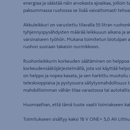
energiaa ja säästää näin arvokasta ajoaikaa, jolloin
paksummassa ruohossa se lisää vaivattomasti tehoa
Akkuleikkuri on varustettu tilavalla 55 litran ruohon
tyhjennyspysähdysten määrää leikkuuun aikana ja a
varsinaiseen työhön. Mukana toimitetun biotulpan avu
ruohon suoraan takaisin nurmikkoon.
Ruohonleikkurin korkeuden säätäminen on helppoa 1
korkeudensäätöjärjestelmällä, jota voi käyttää hel
on helppo ja nopea kasata, ja sen harkittu muotoilu 
teleskooppiaisa ja pystysuora säilytysmahdollisuus t
mahdollisimman vähän tilaa varastossa tai autotallis
Huomaathan, että tämä tuote vaatii toimiakseen ka
Toimitukseen sisältyy kaksi 18 V ONE+ 5,0 Ah Lithiu