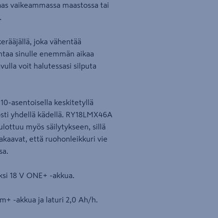
 taas vaikeammassa maastossa tai
.
kerääjällä, joka vähentää
ntaa sinulle enemmän aikaa
lla voit halutessasi silputa
0-asentoisella keskitetyllä
posti yhdellä kädellä. RY18LMX46A
ulottuu myös säilytykseen, sillä
akaavat, että ruohonleikkuri vie
sa.
ksi 18 V ONE+ -akkua.
m+ -akkua ja laturi 2,0 Ah/h.