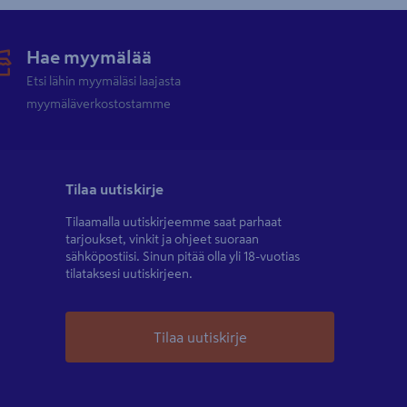
Hae myymälää
Etsi lähin myymäläsi laajasta
myymäläverkostostamme
Tilaa uutiskirje
Tilaamalla uutiskirjeemme saat parhaat
tarjoukset, vinkit ja ohjeet suoraan
sähköpostiisi. Sinun pitää olla yli 18-vuotias
tilataksesi uutiskirjeen.
Tilaa uutiskirje