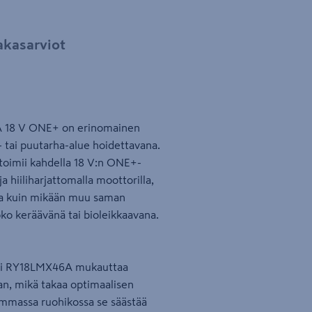
akasarviot
6A 18 V ONE+ on erinomainen
a- tai puutarha-alue hoidettavana.
toimii kahdella 18 V:n ONE+-
a hiiliharjattomalla moottorilla,
aa kuin mikään muu saman
oko keräävänä tai bioleikkaavana.
obi RY18LMX46A mukauttaa
n, mikä takaa optimaalisen
mmassa ruohikossa se säästää