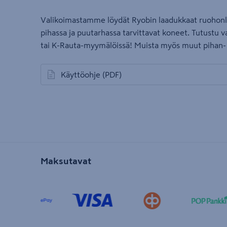
Valikoimastamme löydät Ryobin laadukkaat ruohonlei
pihassa ja puutarhassa tarvittavat koneet. Tutust
tai K-Rauta-myymälöissä! Muista myös muut pihan- 
Käyttöohje
(PDF)
avautuu uuteen välilehteen
Maksutavat