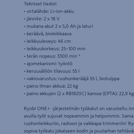
Tekniset tiedot:
• virtalähde: Li-ion-akku
• jännite: 2 x 18 V
• mukana akut 2 x 5,0 Ah ja laturi
• keräävä, bioleikkaava
• leikkuuleveys: 46 cm
• leikkuukorkeus: 25–100 mm
• terän nopeus: 3300 min⁻¹
• ajomekanismi: työntö
• keruusäiliön tilavuus: 55 l
• vakiovarustus: ruohonkerääjä 55 l, biotulppa
• paino ilman akkua: 22 kg
• paino akkujen (2 x RB1820C) kanssa (EPTA): 22,9 kg
Ryobi ONE+ -järjestelmän työkalut on varusteltu inno
avulla työt sujuvat nopeammin ja helpommin. Sama
ruohonleikkuriin, radioon ja vaikkapa trimmeriin! R
sopiva työkalu jokaiseen kodin ja puutarhan tehtävä