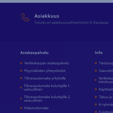
Asiakkuus
Tutustu eri asiakkuusvaihtoehtoihin K-Raudassa.
Asiakaspalvelu
Info
Verkkokaupan asiakaspalvelu
Tietosuo
Myymälöiden yhteystiedot
Saavutet
Tilinavauslomake yrityksille
Verkkokau
toimitus
Tilinavauslomake kuluttajille 1.
vastuullinen
Käyttöe
Tilinavauslomake kuluttajille 2.
Takuu ja
vastuullinen
K-ryhmän
Palautuslomake
Evästeas