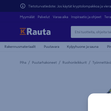
Tietoturvatiedote: Jos käytät kryptolompakkoa ja vierai
Myymälät
Palvelut
Varaa aika
Inspiraatio ja ohjeet
Tera
Rakennusmateriaalit
Puutavara
Kylpyhuone ja sauna
Pi
/
/
/
Piha
Puutarhakoneet
Ruohonleikkurit
Työnnettävä
Yksityiskohtainen kuvaus löytyy Tuotteen kuvaus -