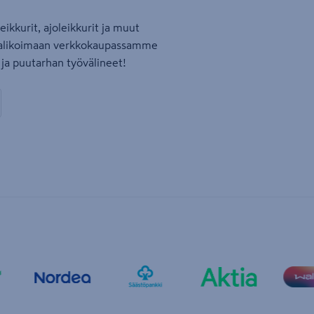
kkurit, ajoleikkurit ja muut
u valikoimaan verkkokaupassamme
ja puutarhan työvälineet!