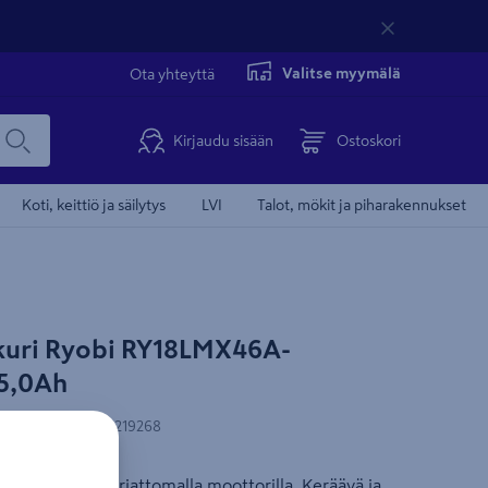
Valitse myymälä
Ota yhteyttä
Kirjaudu sisään
Ostoskori
Koti, keittiö ja säilytys
LVI
Talot, mökit ja piharakennukset
uri Ryobi RY18LMX46A-
5,0Ah
N-koodi
:
4892210219268
eikkuri hiiliharjattomalla moottorilla. Keräävä ja