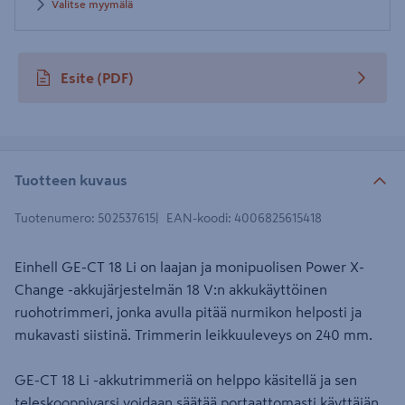
Valitse myymälä
Esite
(PDF)
avautuu uuteen välilehteen
Tuotteen kuvaus
Tuotenumero
:
502537615
EAN-koodi
:
4006825615418
Einhell GE-CT 18 Li on laajan ja monipuolisen Power X-
Change -akkujärjestelmän 18 V:n akkukäyttöinen
ruohotrimmeri, jonka avulla pitää nurmikon helposti ja
mukavasti siistinä. Trimmerin leikkuuleveys on 240 mm.
GE-CT 18 Li -akkutrimmeriä on helppo käsitellä ja sen
teleskooppivarsi voidaan säätää portaattomasti käyttäjän