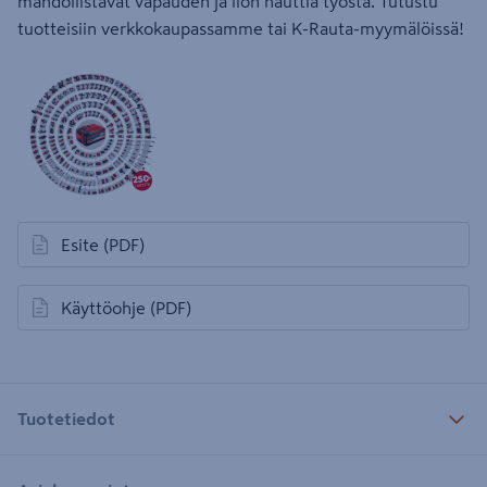
mahdollistavat vapauden ja ilon nauttia työstä. Tutustu
tuotteisiin verkkokaupassamme tai K-Rauta-myymälöissä!
Esite
(PDF)
avautuu uuteen välilehteen
Käyttöohje
(PDF)
avautuu uuteen välilehteen
Tuotetiedot