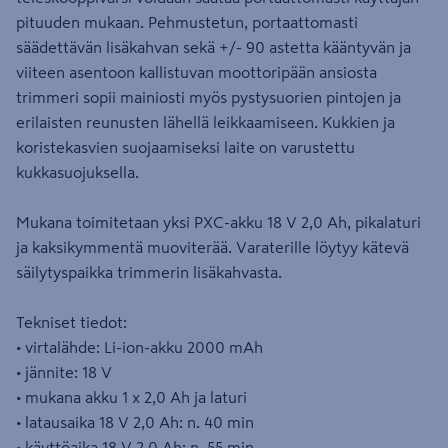
pituuden mukaan. Pehmustetun, portaattomasti
säädettävän lisäkahvan sekä +/- 90 astetta kääntyvän ja
viiteen asentoon kallistuvan moottoripään ansiosta
trimmeri sopii mainiosti myös pystysuorien pintojen ja
erilaisten reunusten lähellä leikkaamiseen. Kukkien ja
koristekasvien suojaamiseksi laite on varustettu
kukkasuojuksella.
Mukana toimitetaan yksi PXC-akku 18 V 2,0 Ah, pikalaturi
ja kaksikymmentä muoviterää. Varaterille löytyy kätevä
säilytyspaikka trimmerin lisäkahvasta.
Tekniset tiedot:
• virtalähde: Li-ion-akku 2000 mAh
• jännite: 18 V
• mukana akku 1 x 2,0 Ah ja laturi
• latausaika 18 V 2,0 Ah: n. 40 min
• käyttöaika 18 V 2,0 Ah: n. 55 min