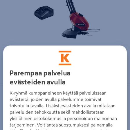
Zoomaa kuvaa sormilla kosketusnäytöllä
Parempaa palvelua
evästeiden avulla
K-ryhmä kumppaneineen käyttää palveluissaan
EINHELL
evästeitä, joiden avulla palvelumme toimivat
Akkutrimmeri Einhell Power X-
toivotulla tavalla. Lisäksi evästeiden avulla mitataan
Change GE-CT 18 Li Kit 1x2,0 Ah +
palveluiden tehokkuutta sekä mahdollistetaan
yksilöllinen ostokokemus ja personoidun mainonnan
laturi
tarjoaminen. Voit antaa suostumuksesi painamalla