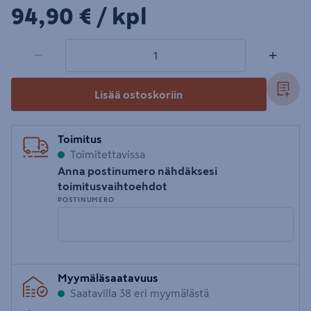
94,90€/kpl
94,90 €
/ kpl
1 tuotetta
Määrä
−
+
Lisää ostoskoriin
Toimitus
Toimitettavissa
Anna postinumero nähdäksesi
toimitusvaihtoehdot
POSTINUMERO
Syötä
Myymäläsaatavuus
postinumero
Saatavilla 38 eri myymälästä