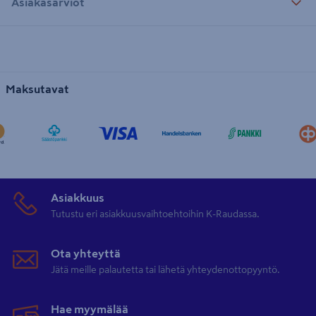
Asiakasarviot
Maksutavat
Asiakkuus
Tutustu eri asiakkuusvaihtoehtoihin K-Raudassa.
Ota yhteyttä
Jätä meille palautetta tai lähetä yhteydenottopyyntö.
Hae myymälää