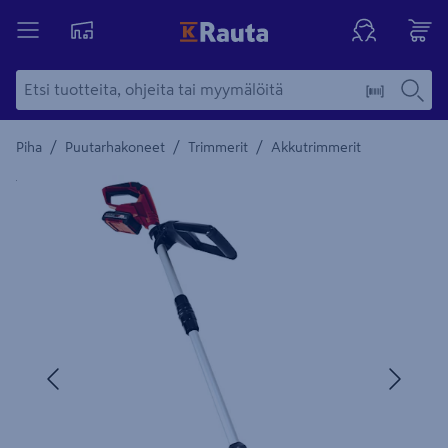
/
/
/
Piha
Puutarhakoneet
Trimmerit
Akkutrimmerit
Yksityiskohtainen kuvaus löytyy Tuotteen kuvaus -maamerki
Edellinen
Seura