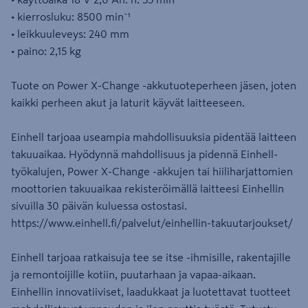
• kierrosluku: 8500 min⁻¹
• leikkuuleveys: 240 mm
• paino: 2,15 kg
Tuote on Power X-Change -akkutuoteperheen jäsen, joten
kaikki perheen akut ja laturit käyvät laitteeseen.
Einhell tarjoaa useampia mahdollisuuksia pidentää laitteen
takuuaikaa. Hyödynnä mahdollisuus ja pidennä Einhell-
työkalujen, Power X-Change -akkujen tai hiiliharjattomien
moottorien takuuaikaa rekisteröimällä laitteesi Einhellin
sivuilla 30 päivän kuluessa ostostasi.
https://www.einhell.fi/palvelut/einhellin-takuutarjoukset/
Einhell tarjoaa ratkaisuja tee se itse -ihmisille, rakentajille
ja remontoijille kotiin, puutarhaan ja vapaa-aikaan.
Einhellin innovatiiviset, laadukkaat ja luotettavat tuotteet