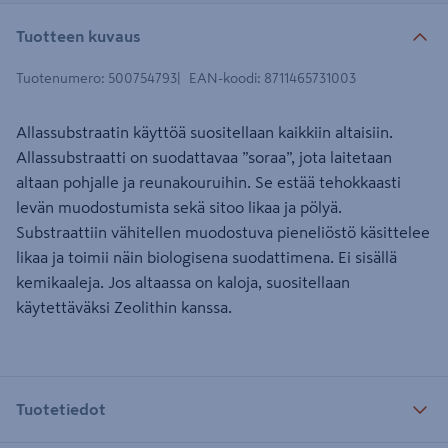
Tuotteen kuvaus
Tuotenumero
:
500754793
EAN-koodi
:
8711465731003
Allassubstraatin käyttöä suositellaan kaikkiin altaisiin.
Allassubstraatti on suodattavaa ”soraa”, jota laitetaan
altaan pohjalle ja reunakouruihin. Se estää tehokkaasti
levän muodostumista sekä sitoo likaa ja pölyä.
Substraattiin vähitellen muodostuva pieneliöstö käsittelee
likaa ja toimii näin biologisena suodattimena. Ei sisällä
kemikaaleja. Jos altaassa on kaloja, suositellaan
käytettäväksi Zeolithin kanssa.
Tuotetiedot