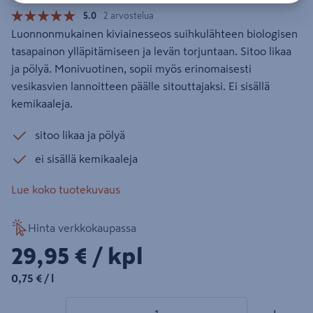
5.0
2 arvostelua
Luonnonmukainen kiviainesseos suihkulähteen biologisen
tasapainon ylläpitämiseen ja levän torjuntaan. Sitoo likaa
ja pölyä. Monivuotinen, sopii myös erinomaisesti
vesikasvien lannoitteen päälle sitouttajaksi. Ei sisällä
kemikaaleja.
sitoo likaa ja pölyä
ei sisällä kemikaaleja
Lue koko tuotekuvaus
Hinta verkkokaupassa
29,95€/kpl
29,95 €
/ kpl
0,75€/l
0,75 €
/ l
1 tuotetta
Määrä