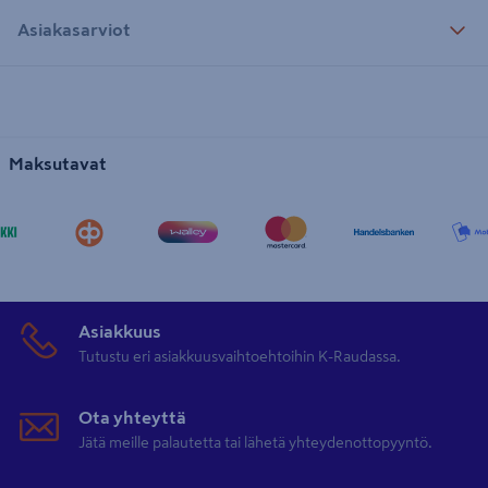
Asiakasarviot
Maksutavat
Asiakkuus
Tutustu eri asiakkuusvaihtoehtoihin K-Raudassa.
Ota yhteyttä
Jätä meille palautetta tai lähetä yhteydenottopyyntö.