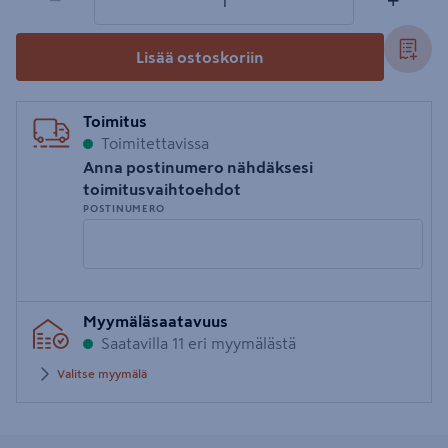
−
+
Lisää ostoskoriin
Toimitus
Toimitettavissa
Anna postinumero nähdäksesi
toimitusvaihtoehdot
POSTINUMERO
Syötä
Myymäläsaatavuus
postinumero
Saatavilla 11 eri myymälästä
Valitse myymälä