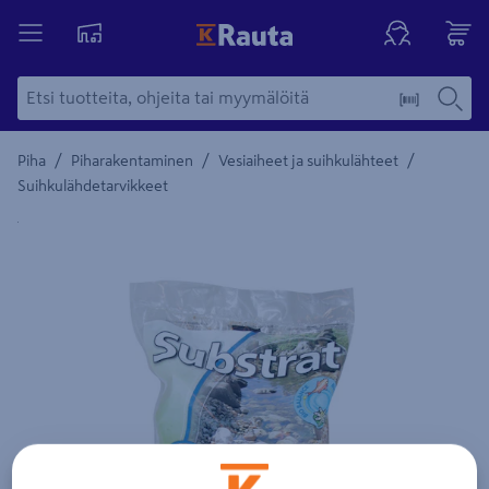
/
/
/
Piha
Piharakentaminen
Vesiaiheet ja suihkulähteet
Suihkulähdetarvikkeet
Yksityiskohtainen kuvaus löytyy Tuotteen kuvaus -maamerki