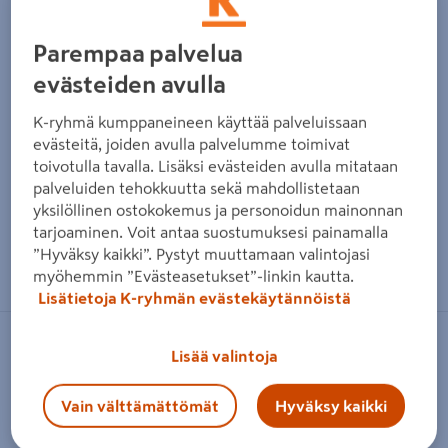
Parempaa palvelua
evästeiden avulla
K-ryhmä kumppaneineen käyttää palveluissaan
evästeitä, joiden avulla palvelumme toimivat
toivotulla tavalla. Lisäksi evästeiden avulla mitataan
palveluiden tehokkuutta sekä mahdollistetaan
yksilöllinen ostokokemus ja personoidun mainonnan
tarjoaminen. Voit antaa suostumuksesi painamalla
Zoomaa kuvaa sormilla kosketusnäytöllä
”Hyväksy kaikki”. Pystyt muuttamaan valintojasi
myöhemmin ”Evästeasetukset”-linkin kautta.
Lisätietoja K-ryhmän evästekäytännöistä
UBBINK GARDEN B.V.
Lisää valintoja
Allassubstraatti Ubbink 21kg
Vain välttämättömät
Hyväksy kaikki
Tuotenumero
:
500754793
EAN-koodi
:
8711465731003