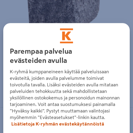
Parempaa palvelua
evästeiden avulla
K-ryhmä kumppaneineen käyttää palveluissaan
evästeitä, joiden avulla palvelumme toimivat
toivotulla tavalla. Lisäksi evästeiden avulla mitataan
Zoomaa kuvaa sormilla kosketusnäytöllä
palveluiden tehokkuutta sekä mahdollistetaan
yksilöllinen ostokokemus ja personoidun mainonnan
tarjoaminen. Voit antaa suostumuksesi painamalla
”Hyväksy kaikki”. Pystyt muuttamaan valintojasi
myöhemmin ”Evästeasetukset”-linkin kautta.
LAKKA
Lisätietoja K-ryhmän evästekäytännöistä
Antiikkimuurikivi Lakka puolikas