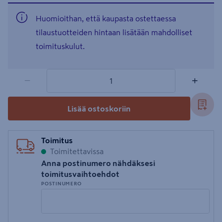
Huomioithan, että kaupasta ostettaessa
tilaustuotteiden hintaan lisätään mahdolliset
toimituskulut.
1 tuotetta
Määrä
−
+
Lisää ostoskoriin
Toimitus
Toimitettavissa
Anna postinumero nähdäksesi
toimitusvaihtoehdot
POSTINUMERO