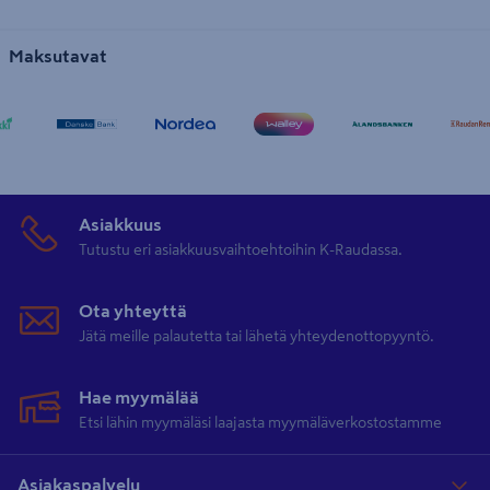
Maksutavat
Asiakkuus
Tutustu eri asiakkuusvaihtoehtoihin K-Raudassa.
Ota yhteyttä
Jätä meille palautetta tai lähetä yhteydenottopyyntö.
Hae myymälää
Etsi lähin myymäläsi laajasta myymäläverkostostamme
Asiakaspalvelu