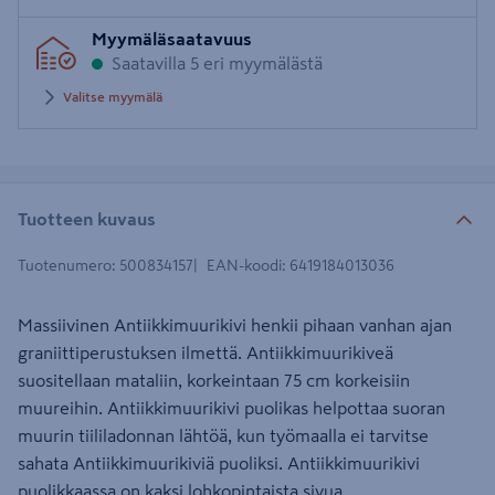
Syötä
Myymäläsaatavuus
postinumero
Saatavilla 5 eri myymälästä
Valitse myymälä
Tuotteen kuvaus
Tuotenumero
:
500834157
EAN-koodi
:
6419184013036
Massiivinen Antiikkimuurikivi henkii pihaan vanhan ajan
graniittiperustuksen ilmettä. Antiikkimuurikiveä
suositellaan mataliin, korkeintaan 75 cm korkeisiin
muureihin. Antiikkimuurikivi puolikas helpottaa suoran
muurin tiililadonnan lähtöä, kun työmaalla ei tarvitse
sahata Antiikkimuurikiviä puoliksi. Antiikkimuurikivi
puolikkaassa on kaksi lohkopintaista sivua.