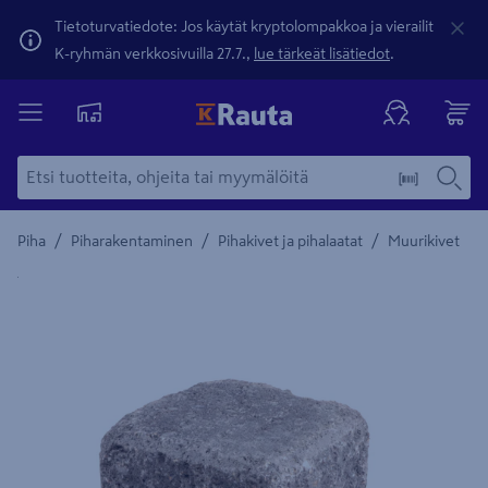
Tietoturvatiedote: Jos käytät kryptolompakkoa ja vierailit
K-ryhmän verkkosivuilla 27.7.,
lue tärkeät lisätiedot
.
/
/
/
Piha
Piharakentaminen
Pihakivet ja pihalaatat
Muurikivet
Yksityiskohtainen kuvaus löytyy Tuotteen kuvaus -maamerki